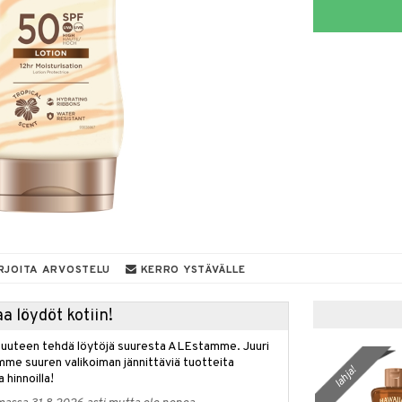
RJOITA ARVOSTELU
KERRO YSTÄVÄLLE
a löydöt kotiin!
isuuteen tehdä löytöjä suuresta ALEstamme. Juuri
mme suuren valikoiman jännittäviä tuotteita
lahja!
a hinnoilla!