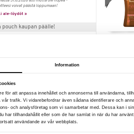
massa 31.8.2026 asti mutta ole nopea -
otteesi voivat päästä loppumaan!
i ale-löydöt »
h pouch kaupan päälle!
Glowing Tannin
aiian Tropicilta
aavalintaista tuotetta (ei matkakokoisia tai
HAWAIIAN TROP
ja) Hawaiian Tropicilta ja saat kaupan päälle
12,95
n beach pouchin, arvoltaan 20 euroa.
€
x 20 cm
Information
etaan automaattisesti kassalle.
n tuotteita riittää.
lahja!
cookies
e för att anpassa innehållet och annonserna till användarna, tillh
vår trafik. Vi vidarebefordrar även sådana identifierare och anna
0 Hawaiian Tropicilta on ihana aurinkovoide joka
n ajan. Korkeasta suojakertoimesta huolimatta siinä
nnons- och analysföretag som vi samarbetar med. Dessa kan i sin
 nopeasti ihoon jättämättä tahmeaa pintaa iholle.
har tillhandahållit eller som de har samlat in när du har använt
iinä on UVA- & UVB suoja. Tuoksuu ihanille hedelmille ja
ortsatt användande av vår webbplats.
Enriching Coc
Butter After 