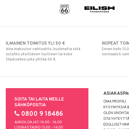
ILMAINEN TOIMITUS YLI 50 €
NOPEAT TOI
Aina maksuton vaihtoehto, huolimatta siitä
Ennen kello 13.
ostatko yksittäisen tuotteen tai koko
normaalisti sa
tilauksellesi joka ylittää 50 €.
ASIAKASPA
SOITA TAI LAITA MEILLE
OMA PROFIILI
SÄHKÖPOSTIA
KYSYMYKSIÄ &
0800 9 18486
OLEN UNOHTAN
OTA YHTEYTT
AUKIOLOAJAT: 10.00 - 16.00
EDULLISET HI
LOUNASTAUKO 13.00 - 14.00