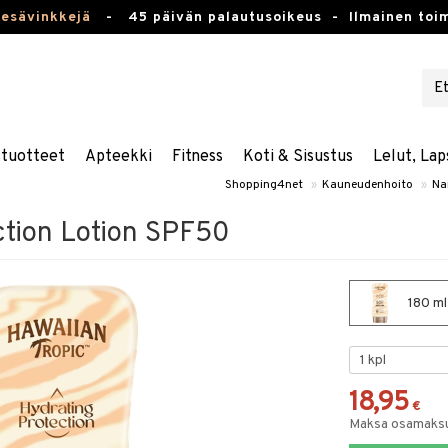
kesävinkkejä
-
45 päivän palautusoikeus -
Ilmainen toim
stuotteet
Apteekki
Fitness
Koti & Sisustus
Lelut, Lap
Shopping4net
»
Kauneudenhoito
»
Nai
ction Lotion SPF50
180 ml
18,95
€
Maksa osamaksul