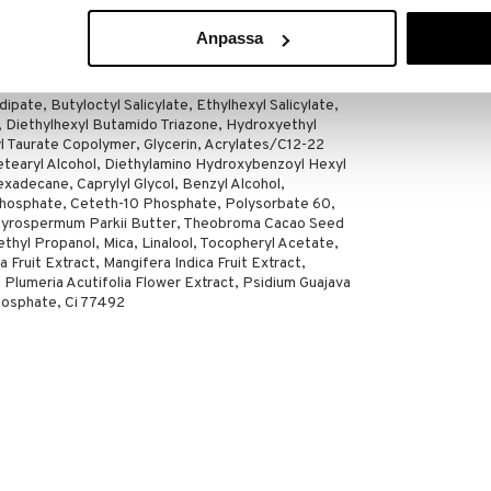
HAWAIIAN TROP
uvasti päivän aikana jotta saat kestävän suojan
17,95
Anpassa
€
ipate, Butyloctyl Salicylate, Ethylhexyl Salicylate,
Diethylhexyl Butamido Triazone, Hydroxyethyl
l Taurate Copolymer, Glycerin, Acrylates/C12-22
etearyl Alcohol, Diethylamino Hydroxybenzoyl Hexyl
adecane, Caprylyl Glycol, Benzyl Alcohol,
Phosphate, Ceteth-10 Phosphate, Polysorbate 60,
tyrospermum Parkii Butter, Theobroma Cacao Seed
hyl Propanol, Mica, Linalool, Tocopheryl Acetate,
 Fruit Extract, Mangifera Indica Fruit Extract,
t, Plumeria Acutifolia Flower Extract, Psidium Guajava
hosphate, Ci 77492