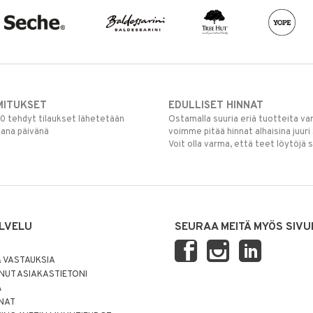
MITUKSET
EDULLISET HINNAT
00 tehdyt tilaukset lähetetään
Ostamalla suuria eriä tuotteita 
mana päivänä
voimme pitää hinnat alhaisina juuri
Voit olla varma, että teet löytöjä 
LVELU
SEURAA MEITÄ MYÖS SIVU
 VASTAUKSIA
UT ASIAKASTIETONI
Ä
NNAT