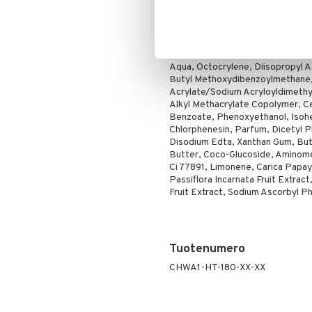
Poskipuna
Muistathan levittää tuotetta jatk
auringon säteitä vastaan!
Puuteri
Ainesosat
Ripsiväri
Silmänrajauskynät
Aqua, Octocrylene, Diisopropyl Ad
Butyl Methoxydibenzoylmethane, 
Acrylate/Sodium Acryloyldimethy
Alkyl Methacrylate Copolymer, C
Benzoate, Phenoxyethanol, Isohex
Chlorphenesin, Parfum, Dicetyl 
Disodium Edta, Xanthan Gum, Bu
Butter, Coco-Glucoside, Aminomet
Ci 77891, Limonene, Carica Papaya
Passiflora Incarnata Fruit Extrac
Fruit Extract, Sodium Ascorbyl P
Tuotenumero
CHWA1-HT-180-XX-XX