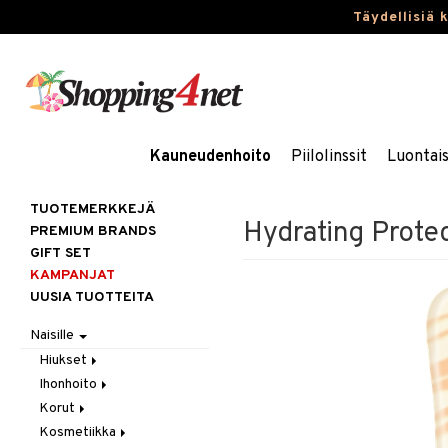
Täydellisiä 
Kauneudenhoito
Piilolinssit
Luontai
TUOTEMERKKEJÄ
Hydrating Prote
PREMIUM BRANDS
GIFT SET
KAMPANJAT
UUSIA TUOTTEITA
Naisille
Hiukset
Ihonhoito
Gift Set
Korut
Harjat / Kammat
Aurinkotuotteet
Kosmetiikka
Hiuskuurit
Erikoistuotteet
Kaulakorut