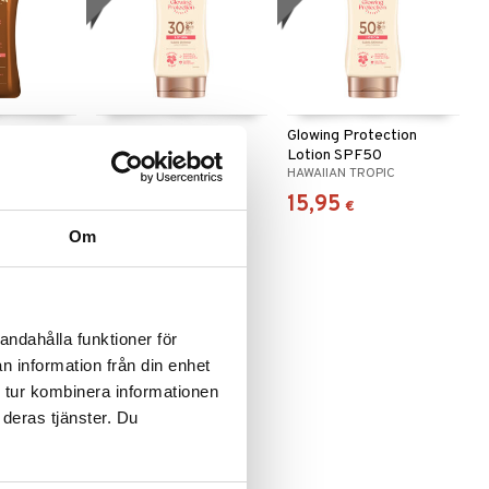
g Oil
Glowing Protection
Glowing Protection
Lotion SPF30
Lotion SPF50
IC
HAWAIIAN TROPIC
HAWAIIAN TROPIC
14,95
15,95
€
€
Om
andahålla funktioner för
n information från din enhet
 tur kombinera informationen
 deras tjänster. Du
onut Body
Sun