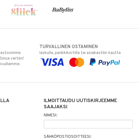
TURVALLINEN OSTAMINEN
varastoomme
laskulla, pankkikortilla tai asiakastilin kautta
 Sinua varten!
sivuillamme.
ILLA
ILMOITTAUDU UUTISKIRJEEMME
SAAJAKSI
NIMESI:
SÄHKÖPOSTIOSOITTEESI: