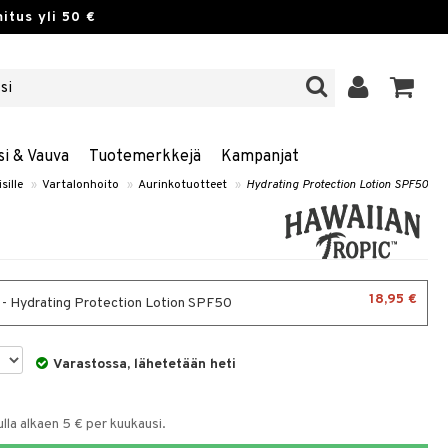
itus yli 50 €
si & Vauva
Tuotemerkkejä
Kampanjat
sille
»
Vartalonhoito
»
Aurinkotuotteet
»
Hydrating Protection Lotion SPF50
18,95 €
 - Hydrating Protection Lotion SPF50
Varastossa, lähetetään heti
la alkaen 5 € per kuukausi.