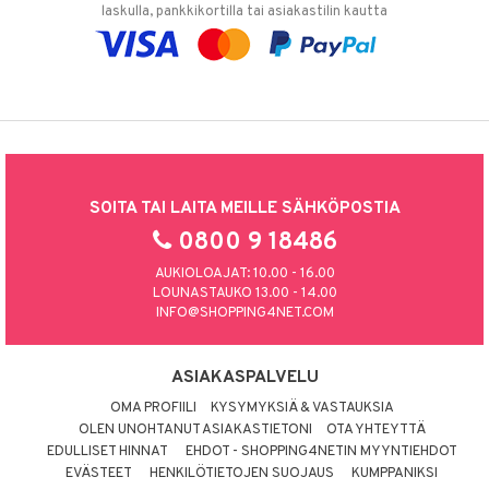
laskulla, pankkikortilla tai asiakastilin kautta
SOITA TAI LAITA MEILLE SÄHKÖPOSTIA
0800 9 18486
AUKIOLOAJAT: 10.00 - 16.00
LOUNASTAUKO 13.00 - 14.00
INFO@SHOPPING4NET.COM
ASIAKASPALVELU
OMA PROFIILI
KYSYMYKSIÄ & VASTAUKSIA
OLEN UNOHTANUT ASIAKASTIETONI
OTA YHTEYTTÄ
EDULLISET HINNAT
EHDOT - SHOPPING4NETIN MYYNTIEHDOT
EVÄSTEET
HENKILÖTIETOJEN SUOJAUS
KUMPPANIKSI