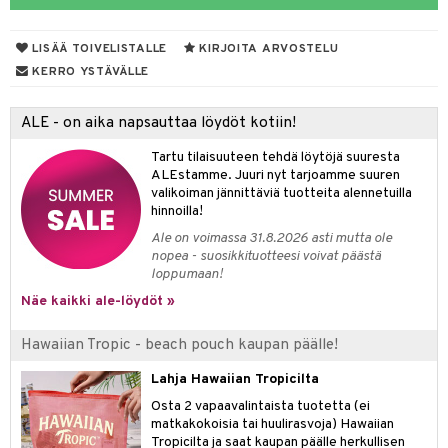
taloöljyt
LISÄÄ TOIVELISTALLE
KIRJOITA ARVOSTELU
talovoiteet
KERRO YSTÄVÄLLE
ALE - on aika napsauttaa löydöt kotiin!
t
Tartu tilaisuuteen tehdä löytöjä suuresta
stenlähtö
sasto
ito
iikkalaukkuja
ALEstamme. Juuri nyt tarjoamme suuren
valikoiman jännittäviä tuotteita alennetuilla
sväri
inkotuotteet
sit
mit
otteita
hinnoilla!
toaineet
koistuotteet
er shave balm
ko
onhoito
Ale on voimassa 31.8.2026 asti mutta ole
nopea - suosikkituotteesi voivat päästä
toilu
eruskettavat tuotteet
er shave lotion
inkotuotteet
loppumaan!
kölaitteet
Näe kaikki ale-löydöt »
vovoiteet
 de cologne
dorantit
linssit
mpoot
metiikkalaukkuja
 de toilette
koistuotteet
UE
Hawaiian Tropic - beach pouch kaupan päälle!
vikkeita
rinta
japakkaukset
eruskettavat tuotteet
e
Lahja Hawaiian Tropicilta
spalvelu
japakkaus
vojen poisto
Osta 2 vapaavalintaista tuotetta (ei
 10
 System
matkakokoisia tai huulirasvoja) Hawaiian
ksiä & vastauksia
amiot
ien hoito
Tropicilta ja saat kaupan päälle herkullisen
he 1: Puhdistus
ito