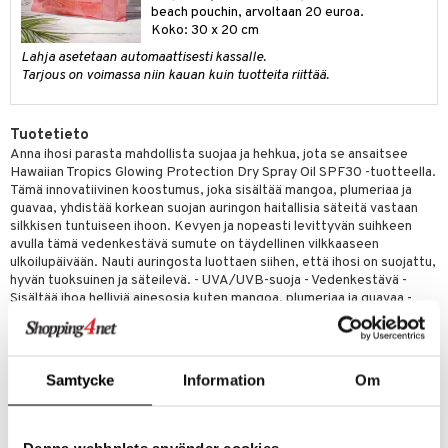
beach pouchin, arvoltaan 20 euroa.
tuotetta
ranajotuotteet
hkugeelit & saippuat
Koko: 30 x 20 cm
he 2: Kirkastus
ien- ja Vartalonhoito
 verkkokaupasta
Lahja asetetaan automaattisesti kassalle.
ta & Viikset
talovoiteet
he 3: Kosteutus
teudenhoito
likiilto
t
Tarjous on voimassa niin kauan kuin tuotteita riittää.
distaminen
rinta ja naamiot
lipuna
matics Elixir
o
rumit
Tuotetieto
distus
ltenrajausväri
yx
inkosuoja
Anna ihosi parasta mahdollista suojaa ja hehkua, jota se ansaitsee
mänympärysvoiteet
rumit
makarvat
nique Happy
aihetta Miehille
Hawaiian Tropics Glowing Protection Dry Spray Oil SPF30 -tuotteella.
Tämä innovatiivinen koostumus, joka sisältää mangoa, plumeriaa ja
mien/Huulten Hoito
miväri
nique Happy For Men
nhoito
guavaa, yhdistää korkean suojan auringon haitallisia säteitä vastaan
silkkisen tuntuiseen ihoon. Kevyen ja nopeasti levittyvän suihkeen
kkisiveltmit
kastus
avulla tämä vedenkestävä sumute on täydellinen vilkkaaseen
ulkoilupäivään. Nauti auringosta luottaen siihen, että ihosi on suojattu,
kkivoide
teutus & Soujaus
hyvän tuoksuinen ja säteilevä. - UVA/UVB-suoja - Vedenkestävä -
Sisältää ihoa helliviä ainesosia kuten mangoa, plumeriaa ja guavaa -
tevoide
ranajo & Ihonpuhdistus
Vegaaninen - Pullo valmistettu 100% kierrätysmateriaalista - Ikoninen
trooppinen tuoksu
justusvoide
Käyttö
kipuna
Samtycke
Information
Om
Levitä tuotetta 20 minuuttia ennen auringonottoa.
teri
Levitä aurinkosuojaa säännöllisesti ylläpitääksesi suojan, mieluiten
joka 80. minuutti tai uinnin/ja pyyhkeellä kuivauksen jälkeen.
siväri