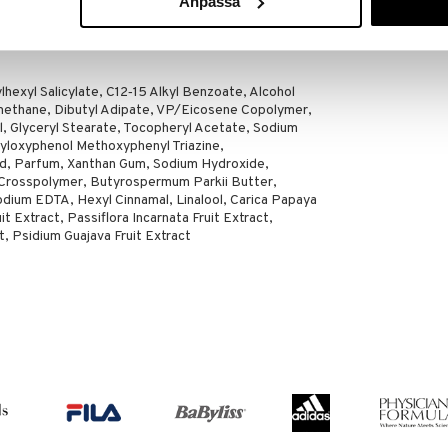
Anpassa
HAWAIIAN TROP
 E-vitamiini - Vegaaninen - Öljytön - Pullo
12,95
alista - Ikoninen trooppinen tuoksu
€
lhexyl Salicylate, C12‐15 Alkyl Benzoate, Alcohol
methane, Dibutyl Adipate, VP/Eicosene Copolymer,
, Glyceryl Stearate, Tocopheryl Acetate, Sodium
yloxyphenol Methoxyphenyl Triazine,
id, Parfum, Xanthan Gum, Sodium Hydroxide,
 Crosspolymer, Butyrospermum Parkii Butter,
dium EDTA, Hexyl Cinnamal, Linalool, Carica Papaya
it Extract, Passiflora Incarnata Fruit Extract,
t, Psidium Guajava Fruit Extract