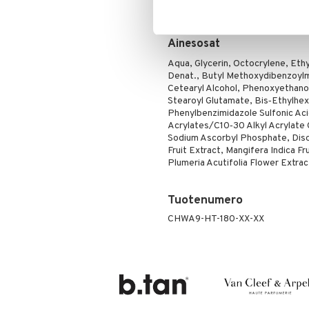
hoitavat ainesosat kuten sheavoi &
Poskipuna
valmistettu 50% kierrätysmateria
Puuteri
Ainesosat
Ripsiväri
Silmänrajauskynät
Aqua, Glycerin, Octocrylene, Ethy
Denat., Butyl Methoxydibenzoyl
Cetearyl Alcohol, Phenoxyethanol
Stearoyl Glutamate, Bis‐Ethylhex
Phenylbenzimidazole Sulfonic Ac
Acrylates/C10‐30 Alkyl Acrylate
Sodium Ascorbyl Phosphate, Diso
Fruit Extract, Mangifera Indica Fru
Plumeria Acutifolia Flower Extrac
Tuotenumero
CHWA9-HT-180-XX-XX