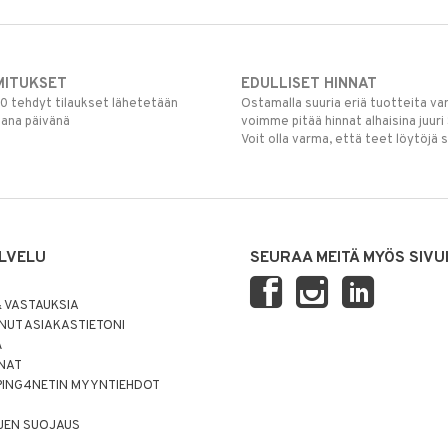
MITUKSET
EDULLISET HINNAT
00 tehdyt tilaukset lähetetään
Ostamalla suuria eriä tuotteita 
mana päivänä
voimme pitää hinnat alhaisina juuri
Voit olla varma, että teet löytöjä 
LVELU
SEURAA MEITÄ MYÖS SIVU
 VASTAUKSIA
UT ASIAKASTIETONI
Ä
NNAT
PING4NETIN MYYNTIEHDOT
JEN SUOJAUS