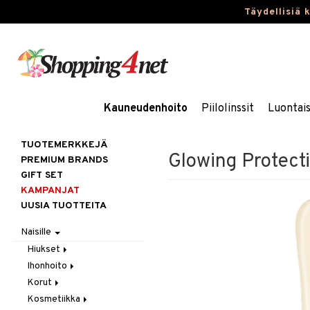
Täydellisiä 
Kauneudenhoito
Piilolinssit
Luontai
TUOTEMERKKEJÄ
Glowing Protect
PREMIUM BRANDS
GIFT SET
KAMPANJAT
UUSIA TUOTTEITA
Naisille
Hiukset
Ihonhoito
Gift Set
Korut
Harjat / Kammat
Aurinkotuotteet
Kosmetiikka
Hiuskuurit
Erikoistuotteet
Kaulakorut