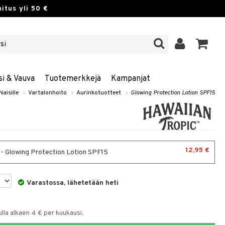
itus yli 50 €
si & Vauva
Tuotemerkkejä
Kampanjat
Naisille
»
Vartalonhoito
»
Aurinkotuotteet
»
Glowing Protection Lotion SPF15
12,95 €
 - Glowing Protection Lotion SPF15
Varastossa, lähetetään heti
la alkaen 4 € per kuukausi.