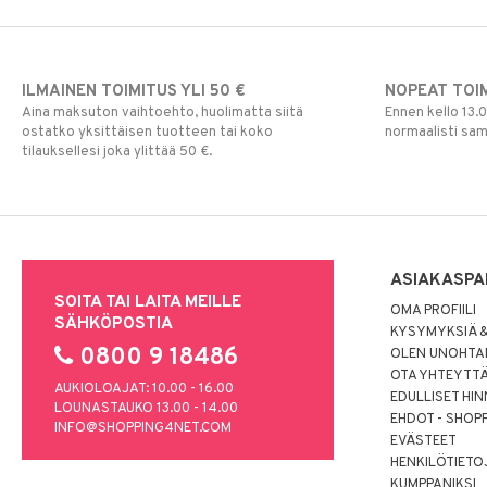
ILMAINEN TOIMITUS YLI 50 €
NOPEAT TOI
Aina maksuton vaihtoehto, huolimatta siitä
Ennen kello 13.
ostatko yksittäisen tuotteen tai koko
normaalisti sa
tilauksellesi joka ylittää 50 €.
ASIAKASPA
SOITA TAI LAITA MEILLE
OMA PROFIILI
SÄHKÖPOSTIA
KYSYMYKSIÄ &
0800 9 18486
OLEN UNOHTAN
OTA YHTEYTT
AUKIOLOAJAT: 10.00 - 16.00
EDULLISET HI
LOUNASTAUKO 13.00 - 14.00
EHDOT - SHOP
INFO@SHOPPING4NET.COM
EVÄSTEET
HENKILÖTIETO
KUMPPANIKSI