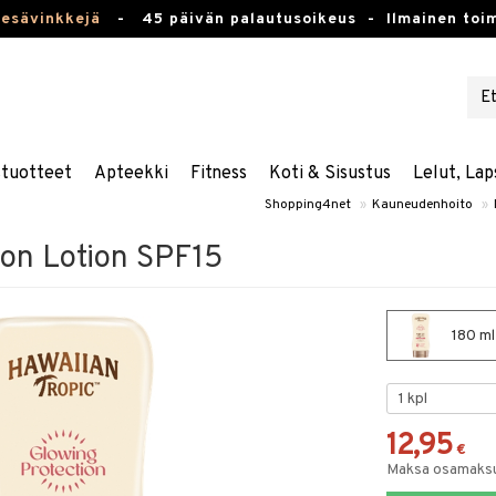
kesävinkkejä
-
45 päivän palautusoikeus -
Ilmainen toim
stuotteet
Apteekki
Fitness
Koti & Sisustus
Lelut, Lap
Shopping4net
»
Kauneudenhoito
»
ion Lotion SPF15
180 ml
12,95
€
Maksa osamaksul