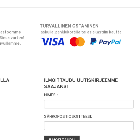
TURVALLINEN OSTAMINEN
varastoomme
laskulla, pankkikortilla tai asiakastilin kautta
 Sinua varten!
sivuillamme.
ILLA
ILMOITTAUDU UUTISKIRJEEMME
SAAJAKSI
NIMESI:
SÄHKÖPOSTIOSOITTEESI: