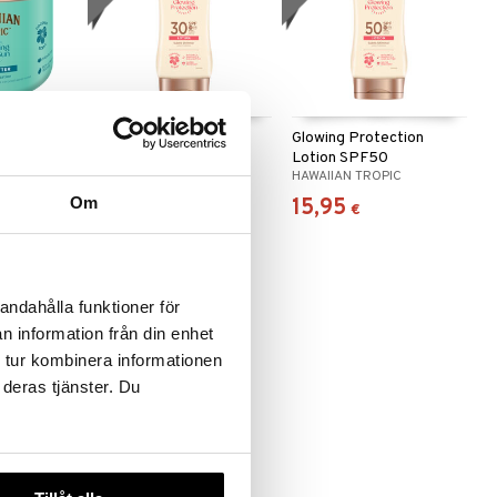
onut Body
Glowing Protection
Glowing Protection
Sun
Lotion SPF30
Lotion SPF50
IC
HAWAIIAN TROPIC
HAWAIIAN TROPIC
Om
14,95
15,95
€
€
andahålla funktioner för
n information från din enhet
 tur kombinera informationen
 deras tjänster. Du
g Oil