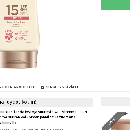
RJOITA ARVOSTELU
KERRO YSTÄVÄLLE
a löydöt kotiin!
isuuteen tehdä löytöjä suuresta ALEstamme. Juuri
mme suuren valikoiman jännittäviä tuotteita
lahja!
a hinnoilla!