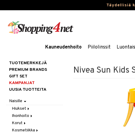
Täydellisiä 
Kauneudenhoito
Piilolinssit
Luontai
TUOTEMERKKEJÄ
Nivea Sun Kids 
PREMIUM BRANDS
GIFT SET
KAMPANJAT
UUSIA TUOTTEITA
Naisille
Hiukset
Ihonhoito
Gift Set
Korut
Harjat / Kammat
Aurinkotuotteet
Kosmetiikka
Hiuskuurit
Erikoistuotteet
Kaulakorut