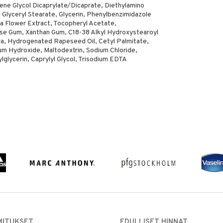
ene Glycol Dicaprylate/Dicaprate, Diethylamino
Glyceryl Stearate, Glycerin, Phenylbenzimidazole
ta Flower Extract, Tocopheryl Acetate,
ulose Gum, Xanthan Gum, C18-38 Alkyl Hydroxystearoyl
ra, Hydrogenated Rapeseed Oil, Cetyl Palmitate,
um Hydroxide, Maltodextrin, Sodium Chloride,
lycerin, Caprylyl Glycol, Trisodium EDTA
MITUKSET
EDULLISET HINNAT