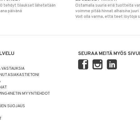
00 tehdyt tilaukset lähetetään
Ostamalla suuria eriä tuotteita 
mana päivänä
voimme pitää hinnat alhaisina juuri
Voit olla varma, että teet löytöjä 
LVELU
SEURAA MEITÄ MYÖS SIVU
 VASTAUKSIA
UT ASIAKASTIETONI
Ä
NNAT
PING4NETIN MYYNTIEHDOT
JEN SUOJAUS
T