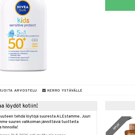
RJOITA ARVOSTELU
KERRO YSTÄVÄLLE
a löydöt kotiin!
isuuteen tehdä löytöjä suuresta ALEstamme. Juuri
mme suuren valikoiman jännittäviä tuotteita
lahja!
a hinnoilla!