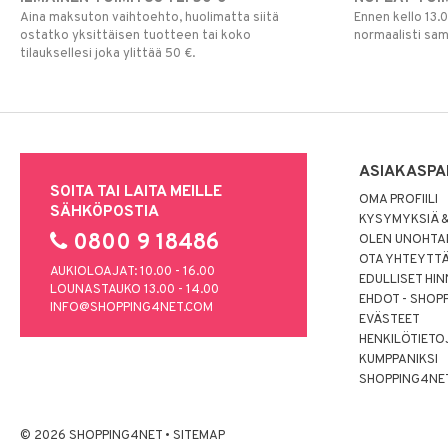
Aina maksuton vaihtoehto, huolimatta siitä
Ennen kello 13.
ostatko yksittäisen tuotteen tai koko
normaalisti sa
tilauksellesi joka ylittää 50 €.
ASIAKASPA
SOITA TAI LAITA MEILLE
OMA PROFIILI
SÄHKÖPOSTIA
KYSYMYKSIÄ &
0800 9 18486
OLEN UNOHTAN
OTA YHTEYTT
AUKIOLOAJAT: 10.00 - 16.00
EDULLISET HI
LOUNASTAUKO 13.00 - 14.00
EHDOT - SHOP
INFO@SHOPPING4NET.COM
EVÄSTEET
HENKILÖTIETO
KUMPPANIKSI
SHOPPING4NE
© 2026 SHOPPING4NET
•
SITEMAP