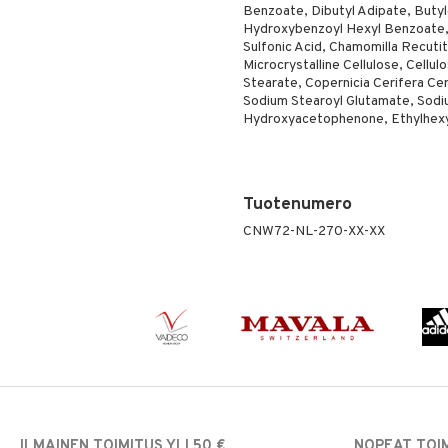
Benzoate, Dibutyl Adipate, Butyl
Hydroxybenzoyl Hexyl Benzoate, 
Sulfonic Acid, Chamomilla Recuti
Microcrystalline Cellulose, Cell
Stearate, Copernicia Cerifera Ce
Sodium Stearoyl Glutamate, Sodi
Hydroxyacetophenone, Ethylhexylg
Tuotenumero
CNW72-NL-270-XX-XX
ILMAINEN TOIMITUS YLI 50 €
NOPEAT TOI