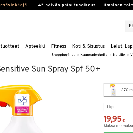
kesävinkkejä
-
45 päivän palautusoikeus -
Ilmainen toim
stuotteet
Apteekki
Fitness
Koti & Sisustus
Lelut, Lap
Shopping4net
»
Kauneudenhoito
»
Naisille
»
V
Sensitive Sun Spray Spf 50+
270 ml
19,95
€
Maksa osamaksul