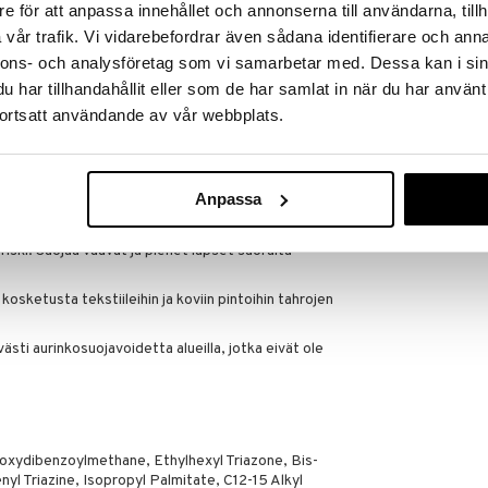
oide lasten herkälle iholle
HAWAIIAN TROP
e för att anpassa innehållet och annonserna till användarna, tillh
ppo levittää
17,95
vår trafik. Vi vidarebefordrar även sådana identifierare och anna
€
ti hajoava
nnons- och analysföretag som vi samarbetar med. Dessa kan i sin
har tillhandahållit eller som de har samlat in när du har använt
ortsatt användande av vår webbplats.
esti uimisen/hikoilun/pyyhekuivauksen jälkeen.
l. Liian vähäinen määrä tuotetta vähentää
Anpassa
sa, vaikka käyttäisit aurinkosuojaa. Liiallinen
riski. Suojaa vauvat ja pienet lapset suoralta
kosketusta tekstiileihin ja koviin pintoihin tahrojen
västi aurinkosuojavoidetta alueilla, jotka eivät ole
oxydibenzoylmethane, Ethylhexyl Triazone, Bis-
l Triazine, Isopropyl Palmitate, C12-15 Alkyl