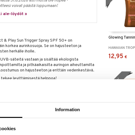
massa 31.8.2026 asti mutta ole nopea -
otteesi voivat päästä loppumaan!
i ale-löydöt »
Glowing Tannin
t & Play Sun Trigger Spray SPF 50+ on
äin korkea aurinkosuoja. Se on hajusteeton ja
HAWAIIAN TROP
asten herkälle iholle.
12,95
€
 UVB-säteitä vastaan ja sisältää ekologista
polttamilta ja pitkäaikaisilta auringon aiheuttamilta
 koostumus on hajusteeton ja erittäin vedenkestävä.
lo tekee levittämisestä helppoa!
lahja!
tenlääkärien hyväksymä. Tuotteella on Ocean
sisällä UV-suodattimia Octinoxate, Oxybenzone ja
ka on 63% biologisesti hajoava. Luotettava
Information
SPF 50+
teitä vastaan
Enriching Coc
cookies
Butter After 