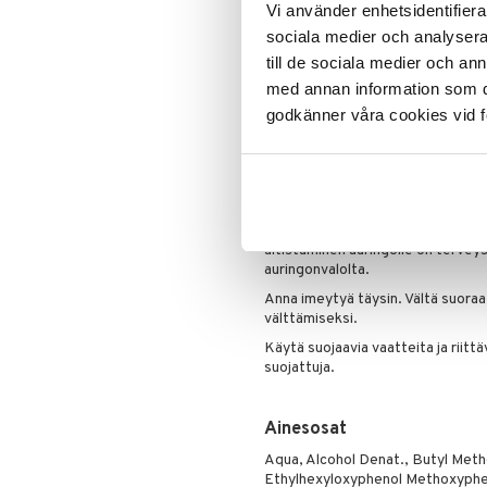
Hajusteeton ja sopiva aurinkov
Vi använder enhetsidentifierar
Poskipuna
Tulee liipaisinsuihkeena - hel
sociala medier och analysera 
Puuteri
Koostumus on 63% biologises
till de sociala medier och a
Ripsiväri
med annan information som du 
Käyttö
Silmänrajauskynät
godkänner våra cookies vid f
Ravista hyvin.
Levitä runsaasti ja usein. Erityis
Suositeltu määrä lapsille on 20 m
suojaustasoa.
Älä oleskele liian pitkään auringos
altistuminen auringolle on terveys
auringonvalolta.
Anna imeytyä täysin. Vältä suoraa 
välttämiseksi.
Käytä suojaavia vaatteita ja riittä
suojattuja.
Ainesosat
Aqua, Alcohol Denat., Butyl Meth
Ethylhexyloxyphenol Methoxypheny