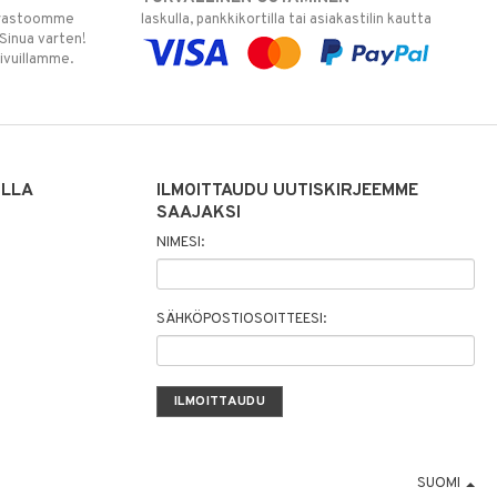
varastoomme
laskulla, pankkikortilla tai asiakastilin kautta
 Sinua varten!
sivuillamme.
ILLA
ILMOITTAUDU UUTISKIRJEEMME
SAAJAKSI
NIMESI:
SÄHKÖPOSTIOSOITTEESI:
SUOMI