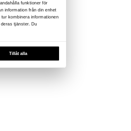
IC
andahålla funktioner för
n information från din enhet
 tur kombinera informationen
 deras tjänster. Du
Tillåt alla