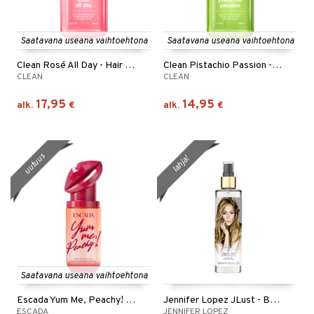
Saatavana useana vaihtoehtona
Saatavana useana vaihtoehtona
Clean Rosé All Day - Hair & Body Perfume Mist
Clean Pistachio Passion - Hair & Body Perfume Mist
CLEAN
CLEAN
17,95
14,95
alk.
€
alk.
€
uutuus
lahja!
Saatavana useana vaihtoehtona
Escada Yum Me, Peachy! - Body Mist
Jennifer Lopez JLust - Body Mist
ESCADA
JENNIFER LOPEZ