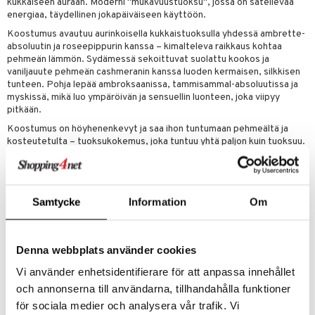
kukkaiseen auraan. Moderni "mukavuustuoksu", jossa on säteilevää
energiaa, täydellinen jokapäiväiseen käyttöön.
Koostumus avautuu aurinkoisella kukkaistuoksulla yhdessä ambrette-
absoluutin ja roseepippurin kanssa – kimalteleva raikkaus kohtaa
pehmeän lämmön. Sydämessä sekoittuvat suolattu kookos ja
vaniljauute pehmeän cashmeranin kanssa luoden kermaisen, silkkisen
tunteen. Pohja lepää ambroksaanissa, tammisammal-absoluutissa ja
myskissä, mikä luo ympäröivän ja sensuellin luonteen, joka viipyy
pitkään.
Koostumus on höyhenenkevyt ja saa ihon tuntumaan pehmeältä ja
kosteutetulta – tuoksukokemus, joka tuntuu yhtä paljon kuin tuoksuu.
Suihke sekä hiuksille että vartalolle
Tuoksuperhe: Solar Floral
Kosteuttava tunne
Samtycke
Information
Om
Sopii kaikille ihotyypeille
Yläosa
: Solar floral, ambrette-absoluutti, roseepippuri
Sydän
Denna webbplats använder cookies
: Suolattu kookos, vaniljauute, cashmeran
Pohja
: Ambroksaani, tammisammal-absoluutti, myski
Vi använder enhetsidentifierare för att anpassa innehållet
Käytä sitä yksinään lämpimän, auringon suuteleman signatuurin
och annonserna till användarna, tillhandahålla funktioner
saamiseksi – tai yhdistä muihin CK Hair & Body Mist -kokoelman
för sociala medier och analysera vår trafik. Vi
suihkeisiin luodaksesi erilaisia tuoksuprofiileja, jotka sopivat