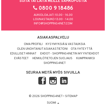
SOITA TAI LAITA MEILLE SÄHKÖPOSTIA
0800 9 18486
AUKIOLOAJAT: 10.00 - 16.00
LOUNASTAUKO 13.00 - 14.00
INFO@SHOPPING4NET.COM
ASIAKASPALVELU
OMA PROFIILI
KYSYMYKSIÄ & VASTAUKSIA
OLEN UNOHTANUT ASIAKASTIETONI
OTA YHTEYTTÄ
EDULLISET HINNAT
EHDOT - SHOPPING4NETIN MYYNTIEHDOT
EVÄSTEET
HENKILÖTIETOJEN SUOJAUS
KUMPPANIKSI
SHOPPING4NET
SEURAA MEITÄ MYÖS SIVUILLA
© 2026 SHOPPING4NET
•
SITEMAP
SUOMI