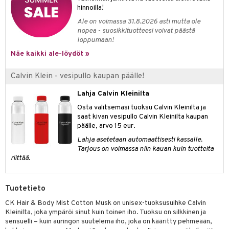
kkivoide
hinnoilla!
teutus & Soujaus
Ale on voimassa 31.8.2026 asti mutta ole
tevoide
ranajo & Ihonpuhdistus
nopea - suosikkituotteesi voivat päästä
loppumaan!
justusvoide
Näe kaikki ale-löydöt »
kipuna
Calvin Klein - vesipullo kaupan päälle!
teri
Lahja Calvin Kleinilta
siväri
Osta valitsemasi tuoksu Calvin Kleinilta ja
mänrajauskynät
saat kivan vesipullo Calvin Kleinilta kaupan
päälle, arvo 15 eur.
Lahja asetetaan automaattisesti kassalle.
Tarjous on voimassa niin kauan kuin tuotteita
riittää.
Tuotetieto
CK Hair & Body Mist Cotton Musk on unisex-tuoksusuihke Calvin
Kleinilta, joka ympäröi sinut kuin toinen iho. Tuoksu on silkkinen ja
sensuelli – kuin auringon suutelema iho, joka on kääritty pehmeään,