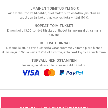
ILMAINEN TOIMITUS YLI 50 €
Aina maksuton vaihtoehto, huolimatta siitä ostatko yksittäisen
tuotteen tai koko tilauksellesi joka ylittää 50 €.
NOPEAT TOIMITUKSET
Ennen kello 13.00 tehdyt tilaukset lähetetään normaalisti samana
päivänä
EDULLISET HINNAT
Ostamalla suuria eriä tuotteita varastoomme voimme pitää hinnat
alhaisina juuri Sinua varten! Voit olla varma, että teet löytöjä sivuillamme.
TURVALLINEN OSTAMINEN
laskulla, pankkikortilla tai asiakastilin kautta