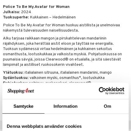
kkivoide
teutus & Soujaus
Police To Be My.Avatar for Woman
Julkaisu
: 2024
tevoide
ranajo & Ihonpuhdistus
Tuoksuperhe
: Kukkainen – Hedelmäinen
justusvoide
Police To Be My Avatar for Woman huokuu aistillista ja unelmoivaa
näkemystä tulevaisuuden naisellisuudesta.
kipuna
Alku tarjoaa raikkaan mangon ja pirskahtelevan mandariinin
räjähdyksen, joka herättää aistit eloon ja täyttää ne energialla.
teri
Tuoksun sydämessä virtaa hedelmäinen ja kukkainen sekoitus
osmanthusta, lootuskukkaa ja valkoista myskiä. Pohjatuoksussa on
siväri
puumaisia sävyjä, joissa Clearwood® on etualalla, ja sitä säestävät
mänrajauskynät
lämpimät ja aistilliset ruokosokerin vivahteet.
Ylätuoksu
: italialainen sitruuna, italialainen mandariini, mango
Sydäntuoksu
: valkoinen myski, osmanthus*, lootuskukka
Pohjatuoksu
: setripuu, ruokosokeri, clearwood®
Tuotenumero
Samtycke
Information
Om
CPC40-P3-40-XX-XX
Vinkkejä sinulle
Denna webbplats använder cookies