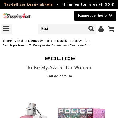
Täydellisiä kesävinkkejä
-
Ilmainen toimitus yli 50 €
Kauneudenhoito
ERKKEJÄ
Kauneudenhoito
M BRANDS
T
Piilolinssit
Shopping4net
»
Kauneudenhoito
»
Naisille
»
Parfyymit
»
Eau de parfum
»
To Be My.Avatar for Woman - Eau de parfum
JAT
Luontaistuotteet
UOTTEITA
Apteekki
To Be My.Avatar for Woman
Fitness
Eau de parfum
t
Koti & Sisustus
t Set
ito
Lelut, Lapsi & Vauva
jat / Kammat
inkotuotteet
Tuotemerkkejä
skuurit
koistuotteet
lakorut
iikka
Kampanjat
stenlähtö
eruskettavat tuotteet
vakorut
t Set
mit