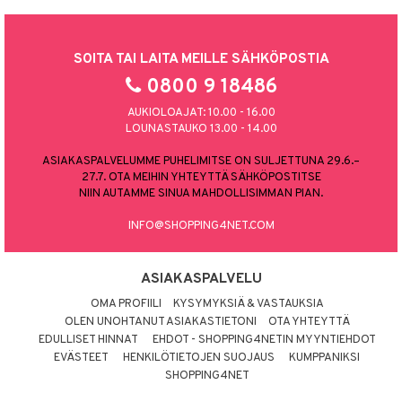
SOITA TAI LAITA MEILLE SÄHKÖPOSTIA
0800 9 18486
AUKIOLOAJAT: 10.00 - 16.00
LOUNASTAUKO 13.00 - 14.00
ASIAKASPALVELUMME PUHELIMITSE ON SULJETTUNA 29.6.–
27.7. OTA MEIHIN YHTEYTTÄ SÄHKÖPOSTITSE
NIIN AUTAMME SINUA MAHDOLLISIMMAN PIAN.
INFO@SHOPPING4NET.COM
ASIAKASPALVELU
OMA PROFIILI
KYSYMYKSIÄ & VASTAUKSIA
OLEN UNOHTANUT ASIAKASTIETONI
OTA YHTEYTTÄ
EDULLISET HINNAT
EHDOT - SHOPPING4NETIN MYYNTIEHDOT
EVÄSTEET
HENKILÖTIETOJEN SUOJAUS
KUMPPANIKSI
SHOPPING4NET