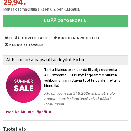
29,94
eruskettavat tuotteet
toilu
eruskettavat tuotteet
er shave lotion
inkotuotteet
€
Maksa osamaksulla alkaen 6 € per kuukausi.
kojen hoito
kölaitteet
vovoiteet
 de cologne
dorantit
linssit
LISÄÄ OSTOSKORIIN
vojen poisto
mpoot
metiikkalaukkuja
 de toilette
koistuotteet
UE
ien hoito
vikkeita
rinta
japakkaukset
eruskettavat tuotteet
e
LISÄÄ TOIVELISTALLE
KIRJOITA ARVOSTELU
spalvelu
rinta
japakkaus
vojen poisto
 10
 System
KERRO YSTÄVÄLLE
ksiä & vastauksia
pytuotteita
amiot
ien hoito
he 1: Puhdistus
ito
ALE - on aika napsauttaa löydöt kotiin!
tuotetta
hkugeelit & saippuat
ranajotuotteet
hkugeelit & saippuat
he 2: Kirkastus
ien- ja Vartalonhoito
Tartu tilaisuuteen tehdä löytöjä suuresta
 verkkokaupasta
taloöljyt
ta & Viikset
talovoiteet
he 3: Kosteutus
teudenhoito
ALEstamme. Juuri nyt tarjoamme suuren
likiilto
t
valikoiman jännittäviä tuotteita alennetuilla
talovoiteet
distaminen
rinta ja naamiot
lipuna
matics Elixir
hinnoilla!
o
rumit
Ale on voimassa 31.8.2026 asti mutta ole
distus
ltenrajausväri
yx
inkosuoja
nopea - suosikkituotteesi voivat päästä
mänympärysvoiteet
loppumaan!
rumit
makarvat
nique Happy
aihetta Miehille
Näe kaikki ale-löydöt »
mien/Huulten Hoito
miväri
nique Happy For Men
nhoito
kkisiveltmit
kastus
Tuotetieto