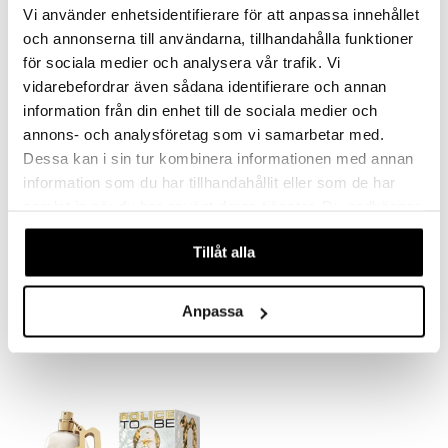
Vi använder enhetsidentifierare för att anpassa innehållet
och annonserna till användarna, tillhandahålla funktioner
för sociala medier och analysera vår trafik. Vi
vidarebefordrar även sådana identifierare och annan
information från din enhet till de sociala medier och
annons- och analysföretag som vi samarbetar med.
Dessa kan i sin tur kombinera informationen med annan
information som du har tillhandahållit eller som de har
samlat in när du har använt deras tjänster. Du godkänner
våra cookies vid fortsatt användande av vår webbplats.
Police To Be Bad Guy - Eau de toilette
Police To Be Supernatural - Eau de toilette
POLICE
POLICE
Tillåt alla
29,94
29,94
€
€
Anpassa