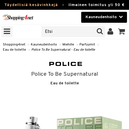
Täydellisiä kesävinkkejä
-
Ilmainen toimitus yli 50 €
Kauneudenhoito
ERKKEJÄ
Kauneudenhoito
M BRANDS
T
Piilolinssit
Shopping4net
»
Kauneudenhoito
»
Miehille
»
Parfyymit
»
Eau de toilette
»
Police To Be Supernatural - Eau de toilette
JAT
Luontaistuotteet
UOTTEITA
Apteekki
Police To Be Supernatural
Fitness
Eau de toilette
t
Koti & Sisustus
t Set
ito
t
Lelut, Lapsi & Vauva
jat / Kammat
inkotuotteet
stenlähtö
ito
Tuotemerkkejä
skuurit
koistuotteet
sväri
lakorut
inkotuotteet
iikka
mit
Kampanjat
stenlähtö
eruskettavat tuotteet
toaineet
vakorut
koistuotteet
t Set
er shave balm
mit