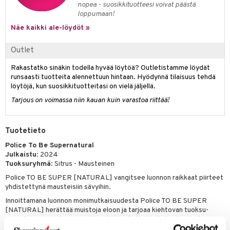
nopea - suosikkituotteesi voivat päästä
loppumaan!
teri
Näe kaikki ale-löydöt »
siväri
Outlet
mänrajauskynät
Rakastatko sinäkin todella hyvää löytöä? Outletistamme löydät
runsaasti tuotteita alennettuun hintaan. Hyödynnä tilaisuus tehdä
löytöjä, kun suosikkituotteitasi on vielä jäljellä.
Tarjous on voimassa niin kauan kuin varastoa riittää!
Tuotetieto
Police To Be Supernatural
Julkaistu
: 2024
Tuoksuryhmä
: Sitrus - Mausteinen
Police TO BE SUPER [NATURAL] vangitsee luonnon raikkaat piirteet
yhdistettynä mausteisiin sävyihin.
Innoittamana luonnon monimutkaisuudesta Police TO BE SUPER
[NATURAL] herättää muistoja eloon ja tarjoaa kiehtovan tuoksu-
elämyksen. Koostumus on leimattu houkuttelevilla kontrasteilla.
Energisoiva ja rauhoittava.