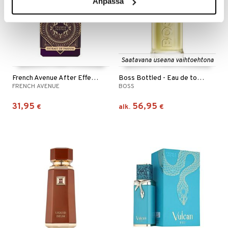
Anpassa
Saatavana useana vaihtoehtona
French Avenue After Effect - Extrait de parfum
Boss Bottled - Eau de toilette (Edt) Spray
FRENCH AVENUE
BOSS
31,95
56,95
€
alk.
€