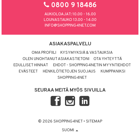
0800 9 18486
AUKIOLOAJAT: 10.00 - 16.00
LOUNASTAUKO 13.00 - 14.00
INFO@SHOPPING4NET.COM
ASIAKASPALVELU
OMA PROFIILI
KYSYMYKSIÄ & VASTAUKSIA
OLEN UNOHTANUT ASIAKASTIETONI
OTA YHTEYTTÄ
EDULLISET HINNAT
EHDOT - SHOPPING4NETIN MYYNTIEHDOT
EVÄSTEET
HENKILÖTIETOJEN SUOJAUS
KUMPPANIKSI
SHOPPING4NET
SEURAA MEITÄ MYÖS SIVUILLA
© 2026 SHOPPING4NET
•
SITEMAP
SUOMI