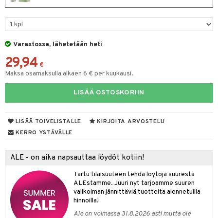
spalvelu
taloöljyt
 10
 System
ksiä & vastauksia
talovoiteet
he 1: Puhdistus
ito
tuotetta
Varastossa, lähetetään heti
he 2: Kirkastus
ien- ja Vartalonhoito
 verkkokaupasta
29,94
€
he 3: Kosteutus
teudenhoito
likiilto
t
Maksa osamaksulla alkaen 6 € per kuukausi.
rinta ja naamiot
lipuna
matics Elixir
o
LISÄÄ OSTOSKORIIN
distus
ltenrajausväri
yx
inkosuoja
rumit
makarvat
nique Happy
aihetta Miehille
LISÄÄ TOIVELISTALLE
KIRJOITA ARVOSTELU
mien/Huulten Hoito
KERRO YSTÄVÄLLE
miväri
nique Happy For Men
nhoito
kkisiveltmit
kastus
ALE - on aika napsauttaa löydöt kotiin!
kkivoide
teutus & Soujaus
Tartu tilaisuuteen tehdä löytöjä suuresta
ALEstamme. Juuri nyt tarjoamme suuren
tevoide
ranajo & Ihonpuhdistus
valikoiman jännittäviä tuotteita alennetuilla
justusvoide
hinnoilla!
Ale on voimassa 31.8.2026 asti mutta ole
kipuna