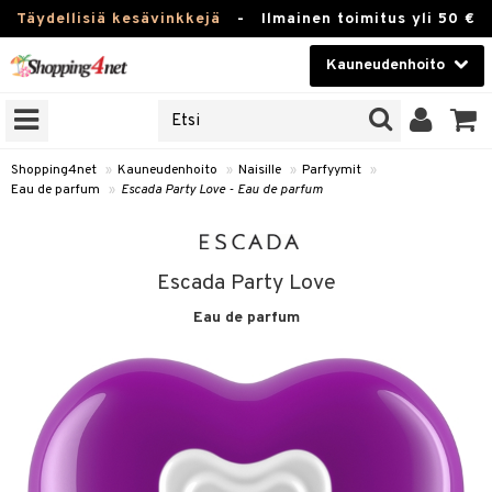
Täydellisiä kesävinkkejä
-
Ilmainen toimitus yli 50 €
Kauneudenhoito
ERKKEJÄ
Kauneudenhoito
M BRANDS
T
Piilolinssit
Shopping4net
»
Kauneudenhoito
»
Naisille
»
Parfyymit
»
Eau de parfum
»
Escada Party Love - Eau de parfum
JAT
Luontaistuotteet
UOTTEITA
Apteekki
Escada Party Love
Fitness
Eau de parfum
t
Koti & Sisustus
t Set
ito
Lelut, Lapsi & Vauva
jat / Kammat
inkotuotteet
Tuotemerkkejä
skuurit
koistuotteet
lakorut
iikka
Kampanjat
stenlähtö
eruskettavat tuotteet
vakorut
t Set
mit