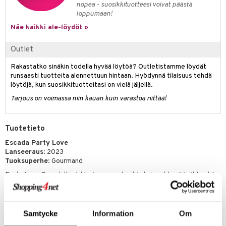
nopea - suosikkituotteesi voivat päästä
kkivoide
teutus & Soujaus
loppumaan!
tevoide
ranajo & Ihonpuhdistus
Näe kaikki ale-löydöt »
justusvoide
Outlet
kipuna
Rakastatko sinäkin todella hyvää löytöä? Outletistamme löydät
runsaasti tuotteita alennettuun hintaan. Hyödynnä tilaisuus tehdä
teri
löytöjä, kun suosikkituotteitasi on vielä jäljellä.
siväri
Tarjous on voimassa niin kauan kuin varastoa riittää!
mänrajauskynät
Tuotetieto
Escada Party Love
Lanseeraus
: 2023
Tuoksuperhe
: Gourmand
Party Love Escadalta, juhla, jossa unelmat ja toiveet heräävät henkiin.
Rajoitettu Escada-tuoksu joka vangitsee naisellisuuden essanssin
tummien kirsikoiden, kermavaahdon ja makeiden vaniljamuffinsseiden
makealla tuoksulla. Täydellinen tuoksu makeutta ennen kuin lähdet
tyttöjen kanssa juhlimaan.
Samtycke
Information
Om
Astu naurun, tanssin ja viettelevien makeisten maailmaan jossa unet ja