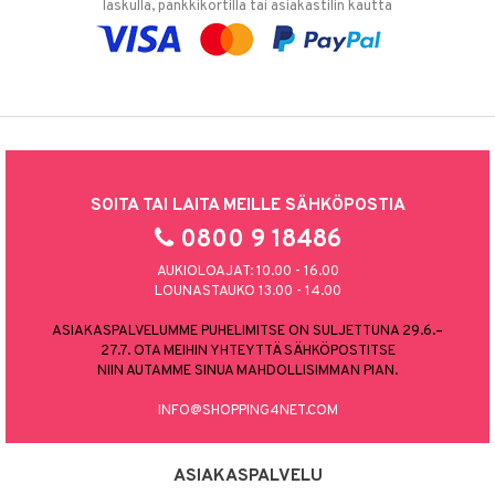
laskulla, pankkikortilla tai asiakastilin kautta
SOITA TAI LAITA MEILLE SÄHKÖPOSTIA
0800 9 18486
AUKIOLOAJAT: 10.00 - 16.00
LOUNASTAUKO 13.00 - 14.00
ASIAKASPALVELUMME PUHELIMITSE ON SULJETTUNA 29.6.–
27.7. OTA MEIHIN YHTEYTTÄ SÄHKÖPOSTITSE
NIIN AUTAMME SINUA MAHDOLLISIMMAN PIAN.
INFO@SHOPPING4NET.COM
ASIAKASPALVELU