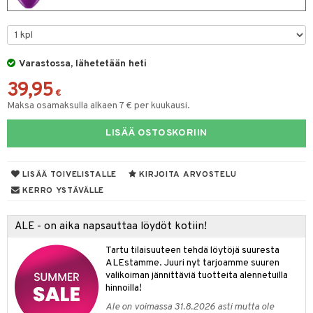
eruskettavat tuotteet
toilu
eruskettavat tuotteet
er shave lotion
inkotuotteet
kojen hoito
kölaitteet
vovoiteet
 de cologne
dorantit
linssit
vojen poisto
mpoot
metiikkalaukkuja
 de toilette
koistuotteet
UE
Varastossa, lähetetään heti
ien hoito
vikkeita
rinta
japakkaukset
eruskettavat tuotteet
e
39,95
spalvelu
€
rinta
japakkaus
vojen poisto
Maksa osamaksulla alkaen 7 € per kuukausi.
 10
 System
ksiä & vastauksia
pytuotteita
amiot
ien hoito
he 1: Puhdistus
ito
LISÄÄ OSTOSKORIIN
tuotetta
hkugeelit & saippuat
ranajotuotteet
hkugeelit & saippuat
he 2: Kirkastus
ien- ja Vartalonhoito
 verkkokaupasta
taloöljyt
ta & Viikset
LISÄÄ TOIVELISTALLE
KIRJOITA ARVOSTELU
talovoiteet
he 3: Kosteutus
teudenhoito
likiilto
t
KERRO YSTÄVÄLLE
talovoiteet
distaminen
rinta ja naamiot
lipuna
matics Elixir
o
rumit
ALE - on aika napsauttaa löydöt kotiin!
distus
ltenrajausväri
yx
inkosuoja
mänympärysvoiteet
Tartu tilaisuuteen tehdä löytöjä suuresta
rumit
makarvat
nique Happy
aihetta Miehille
ALEstamme. Juuri nyt tarjoamme suuren
mien/Huulten Hoito
valikoiman jännittäviä tuotteita alennetuilla
miväri
nique Happy For Men
nhoito
hinnoilla!
kkisiveltmit
kastus
Ale on voimassa 31.8.2026 asti mutta ole