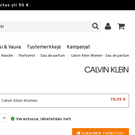
itus yli 50 €
si & Vauva
Tuotemerkkejä
Kampanjat
Naisille
»
Parfyymit
»
Eau de parfum
»
Calvin Klein Women - Eau de parfum
78,95 €
- Calvin Klein Women
Varastossa, lähetetään heti
ILMAINEN TOIMITUS!