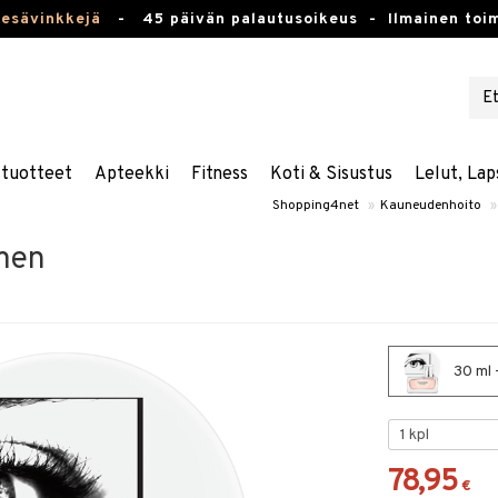
kesävinkkejä
-
45 päivän palautusoikeus -
Ilmainen toim
stuotteet
Apteekki
Fitness
Koti & Sisustus
Lelut, Lap
Shopping4net
»
Kauneudenhoito
»
men
30 ml 
78,95
€