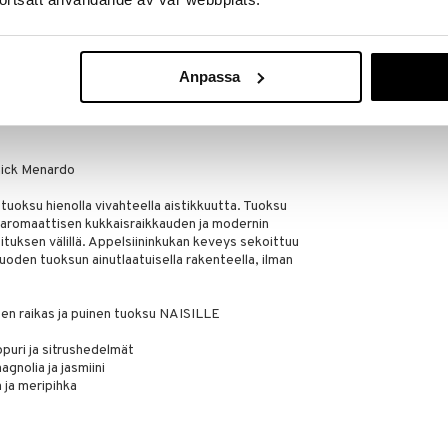
Hyödynnä tilaisuus tehdä löytöjä, kun
lä.
in varastoa riittää!
Anpassa
nick Menardo
tuoksu hienolla vivahteella aistikkuutta. Tuoksu
a aromaattisen kukkaisraikkauden ja modernin
tuksen välillä. Appelsiininkukan keveys sekoittuu
uoden tuoksun ainutlaatuisella rakenteella, ilman
sen raikas ja puinen tuoksu NAISILLE
puri ja sitrushedelmät
gnolia ja jasmiini
 ja meripihka