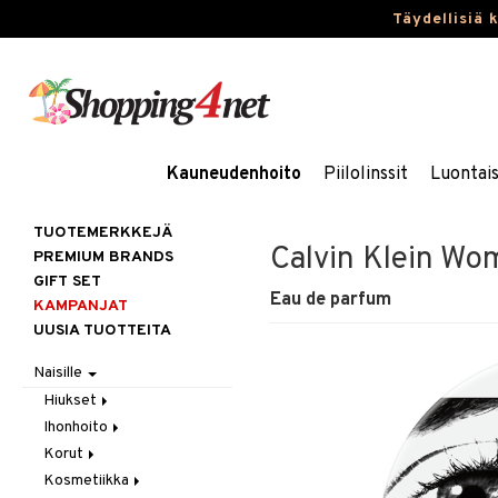
Täydellisiä 
Kauneudenhoito
Piilolinssit
Luontai
TUOTEMERKKEJÄ
Calvin Klein Wo
PREMIUM BRANDS
GIFT SET
Eau de parfum
KAMPANJAT
UUSIA TUOTTEITA
Naisille
Hiukset
Ihonhoito
Gift Set
Korut
Harjat / Kammat
Aurinkotuotteet
Kosmetiikka
Hiuskuurit
Erikoistuotteet
Kaulakorut