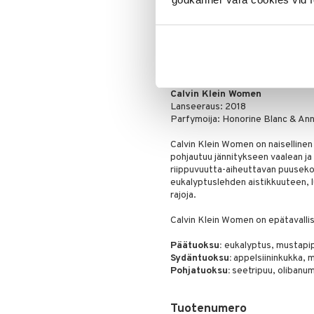
tuotteita alennettuun hintaan. 
suosikkituotteitasi on vielä jäljel
Tarjous on voimassa niin kauan ku
Tuotetieto
Calvin Klein Women
Lanseeraus: 2018
Parfymoija: Honorine Blanc & An
Calvin Klein Women on naisellinen 
pohjautuu jännitykseen vaalean j
riippuvuutta-aiheuttavan puusekoi
eukalyptuslehden aistikkuuteen, l
rajoja.
Calvin Klein Women on epätavalli
Päätuoksu:
eukalyptus, mustapip
Sydäntuoksu:
appelsiininkukka, ma
Pohjatuoksu:
seetripuu, olibanum
Tuotenumero