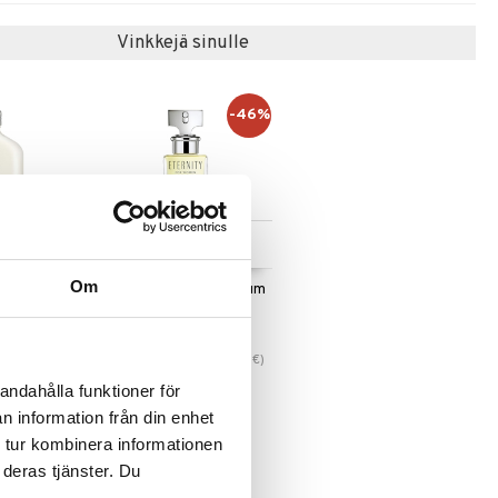
Vinkkejä sinulle
-46%
 useana
Saatavana useana
htona
vaihtoehtona
Om
de toilette
Eternity - Eau de parfum
(Edp) Spray
CALVIN KLEIN
51,95
(
96,95
€
)
€
alk.
€
andahålla funktioner för
n information från din enhet
 tur kombinera informationen
 deras tjänster. Du