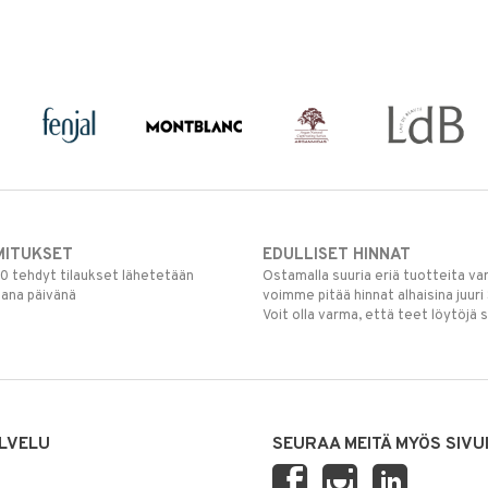
MITUKSET
EDULLISET HINNAT
00 tehdyt tilaukset lähetetään
Ostamalla suuria eriä tuotteita 
mana päivänä
voimme pitää hinnat alhaisina juuri
Voit olla varma, että teet löytöjä 
LVELU
SEURAA MEITÄ MYÖS SIVU