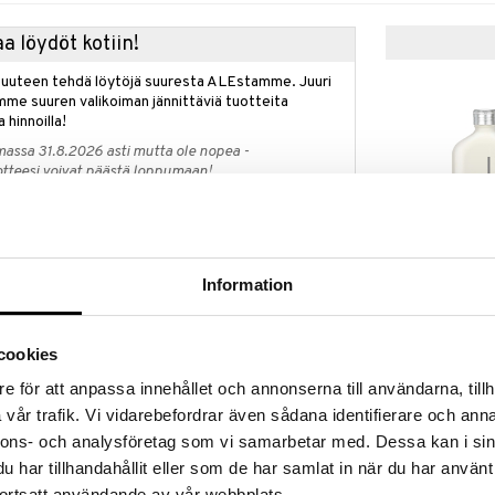
a löydöt kotiin!
isuuteen tehdä löytöjä suuresta ALEstamme. Juuri
mme suuren valikoiman jännittäviä tuotteita
a hinnoilla!
massa 31.8.2026 asti mutta ole nopea -
otteesi voivat päästä loppumaan!
i ale-löydöt »
Saatavana
 kaupan päälle!
vaihtoe
Information
CK One - Eau 
in Kleinilta
(Edt) Spray
semasi tuoksu Calvin Kleinilta ja saat kivan vesipullo
CALVIN KLEIN
nilta kaupan päälle, arvo 15 eur.
54,94
cookies
alk.
etaan automaattisesti kassalle.
voimassa niin kauan kuin tuotteita riittää.
e för att anpassa innehållet och annonserna till användarna, tillh
vår trafik. Vi vidarebefordrar även sådana identifierare och anna
nnons- och analysföretag som vi samarbetar med. Dessa kan i sin
har tillhandahållit eller som de har samlat in när du har använt
ää löytöä? Outletistamme löydät runsaasti
ortsatt användande av vår webbplats.