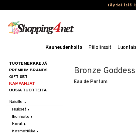
Täydellisiä 
Kauneudenhoito
Piilolinssit
Luontai
TUOTEMERKKEJÄ
Bronze Goddess
PREMIUM BRANDS
GIFT SET
Eau de Parfum
KAMPANJAT
UUSIA TUOTTEITA
Naisille
Hiukset
Ihonhoito
Gift Set
Korut
Harjat / Kammat
Aurinkotuotteet
Kosmetiikka
Hiuskuurit
Erikoistuotteet
Kaulakorut