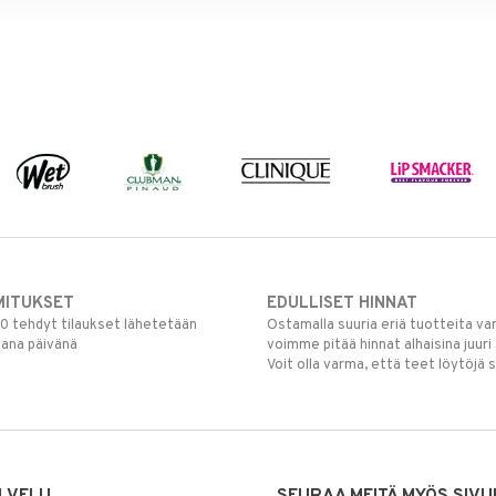
MITUKSET
EDULLISET HINNAT
00 tehdyt tilaukset lähetetään
Ostamalla suuria eriä tuotteita 
mana päivänä
voimme pitää hinnat alhaisina juuri
Voit olla varma, että teet löytöjä 