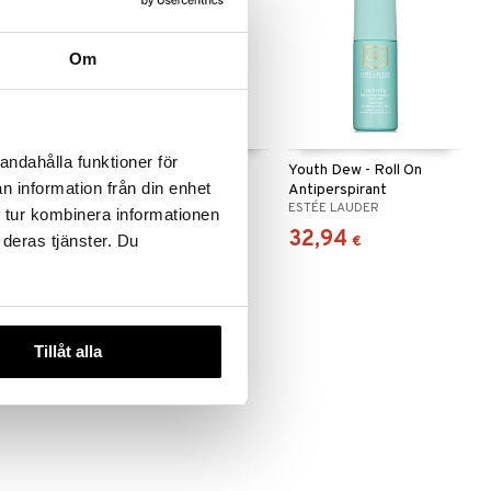
Om
andahålla funktioner för
au de parfum
White Linen - Eau de
Youth Dew - Roll On
n information från din enhet
parfum (Edp) Spray
Antiperspirant
ESTÉE LAUDER
ESTÉE LAUDER
Deodorant
 tur kombinera informationen
90,95
32,94
 deras tjänster. Du
€
€
Tillåt alla