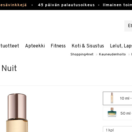
kesävinkkejä
-
45 päivän palautusoikeus -
Ilmainen toim
stuotteet
Apteekki
Fitness
Koti & Sisustus
Lelut, Lap
Shopping4net
»
Kauneudenhoito
»
 Nuit
10 ml 
50 ml 