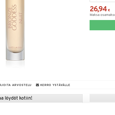
26,94
€
Maksa osamaksul
RJOITA ARVOSTELU
KERRO YSTÄVÄLLE
a löydöt kotiin!
isuuteen tehdä löytöjä suuresta ALEstamme. Juuri
mme suuren valikoiman jännittäviä tuotteita