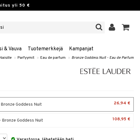
itus yli 50 €
si & Vauva
Tuotemerkkejä
Kampanjat
Naisille
»
Parfyymit
»
Eau de parfum
»
Bronze Goddess Nuit - Eau de Parfum
26,94 €
- Bronze Goddess Nuit
108,95 €
- Bronze Goddess Nuit
Varastossa, lähetetään heti