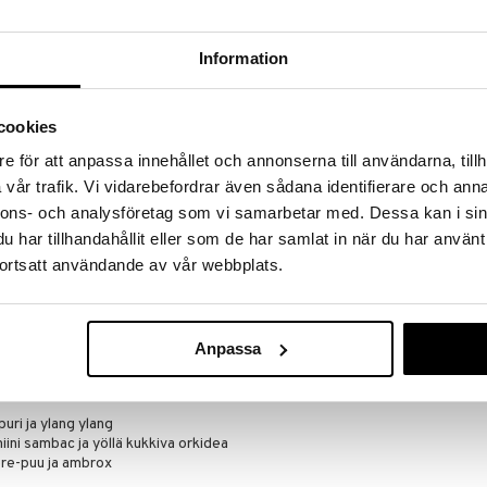
a hinnoilla!
massa 31.8.2026 asti mutta ole nopea -
otteesi voivat päästä loppumaan!
Information
i ale-löydöt »
cookies
e för att anpassa innehållet och annonserna till användarna, tillh
Beautiful - E
derilta
vår trafik. Vi vidarebefordrar även sådana identifierare och anna
(Edp) Spray
ESTÉE LAUDER
nnons- och analysföretag som vi samarbetar med. Dessa kan i sin
82,96
inen
har tillhandahållit eller som de har samlat in när du har använt
€
ortsatt användande av vår webbplats.
vyyksiä, kun aurinko laskee yksityisen saari-paratiisin
aisema loistaa tähtien alla. Hämärä on sinun
heijastuu ylang ylangin herkille terälehdille, joissa
Anpassa
 voimistuvat hehkuvalla pippurilla. Sydämessä
eita, jotka muistuttavat päivän hehkuvasta Eau
ppu kukkii yön kuumuudessa.
uri ja ylang ylang
iini sambac ja yöllä kukkiva orkidea
re-puu ja ambrox