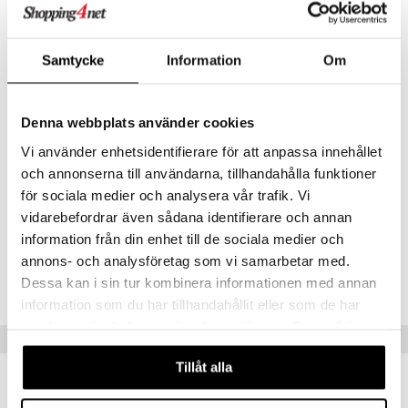
CBEA2-EL-30-XX-XX
Asiakkaan mielipide tuotteesta
Samtycke
Information
Om
Beautiful
Ihana tuoksu, säilyy pitkään iholla..jami jami
tuulis
Denna webbplats använder cookies
Vi använder enhetsidentifierare för att anpassa innehållet
Beautiful
och annonserna till användarna, tillhandahålla funktioner
Ihastuttava tuoksu - tuo mieleen 90-luvun alun..
för sociala medier och analysera vår trafik. Vi
helmi
vidarebefordrar även sådana identifierare och annan
information från din enhet till de sociala medier och
annons- och analysföretag som vi samarbetar med.
Dessa kan i sin tur kombinera informationen med annan
Aivan ihastuttava herkkä ja elegantti tuoksu!
information som du har tillhandahållit eller som de har
Sunshine68
samlat in när du har använt deras tjänster. Du godkänner
Suositut tuotteet
våra cookies vid fortsatt användande av vår webbplats.
Tillåt alla