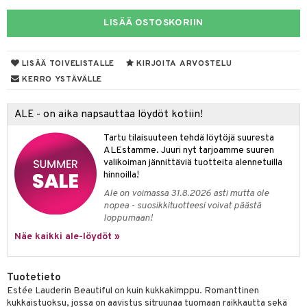
eruskettavat tuotteet
toilu
eruskettavat tuotteet
er shave lotion
inkotuotteet
LISÄÄ OSTOSKORIIN
kojen hoito
kölaitteet
vovoiteet
 de cologne
dorantit
linssit
vojen poisto
mpoot
metiikkalaukkuja
 de toilette
koistuotteet
UE
LISÄÄ TOIVELISTALLE
KIRJOITA ARVOSTELU
ien hoito
vikkeita
rinta
japakkaukset
eruskettavat tuotteet
KERRO YSTÄVÄLLE
e
spalvelu
rinta
japakkaus
vojen poisto
 10
 System
ALE - on aika napsauttaa löydöt kotiin!
ksiä & vastauksia
pytuotteita
amiot
ien hoito
he 1: Puhdistus
ito
Tartu tilaisuuteen tehdä löytöjä suuresta
tuotetta
hkugeelit & saippuat
ranajotuotteet
hkugeelit & saippuat
ALEstamme. Juuri nyt tarjoamme suuren
he 2: Kirkastus
ien- ja Vartalonhoito
valikoiman jännittäviä tuotteita alennetuilla
 verkkokaupasta
taloöljyt
ta & Viikset
talovoiteet
hinnoilla!
he 3: Kosteutus
teudenhoito
likiilto
t
talovoiteet
Ale on voimassa 31.8.2026 asti mutta ole
distaminen
rinta ja naamiot
lipuna
matics Elixir
o
nopea - suosikkituotteesi voivat päästä
rumit
loppumaan!
distus
ltenrajausväri
yx
inkosuoja
Näe kaikki ale-löydöt »
mänympärysvoiteet
rumit
makarvat
nique Happy
aihetta Miehille
mien/Huulten Hoito
miväri
nique Happy For Men
nhoito
Tuotetieto
Estée Lauderin Beautiful on kuin kukkakimppu. Romanttinen
kkisiveltmit
kastus
kukkaistuoksu, jossa on aavistus sitruunaa tuomaan raikkautta sekä