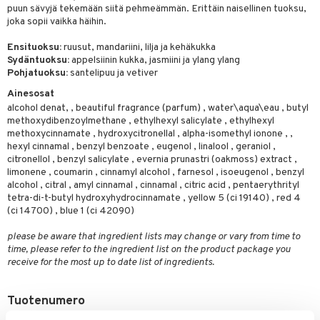
puun sävyjä tekemään siitä pehmeämmän. Erittäin naisellinen tuoksu,
kkivoide
teutus & Soujaus
joka sopii vaikka häihin.
tevoide
ranajo & Ihonpuhdistus
Ensituoksu:
ruusut, mandariini, lilja ja kehäkukka
justusvoide
Sydäntuoksu:
appelsiinin kukka, jasmiini ja ylang ylang
Pohjatuoksu:
santelipuu ja vetiver
kipuna
Ainesosat
alcohol denat, , beautiful fragrance (parfum) , water\aqua\eau , butyl
teri
methoxydibenzoylmethane , ethylhexyl salicylate , ethylhexyl
siväri
methoxycinnamate , hydroxycitronellal , alpha-isomethyl ionone , ,
hexyl cinnamal , benzyl benzoate , eugenol , linalool , geraniol ,
mänrajauskynät
citronellol , benzyl salicylate , evernia prunastri (oakmoss) extract ,
limonene , coumarin , cinnamyl alcohol , farnesol , isoeugenol , benzyl
alcohol , citral , amyl cinnamal , cinnamal , citric acid , pentaerythrityl
tetra-di-t-butyl hydroxyhydrocinnamate , yellow 5 (ci 19140) , red 4
(ci 14700) , blue 1 (ci 42090)
please be aware that ingredient lists may change or vary from time to
time, please refer to the ingredient list on the product package you
receive for the most up to date list of ingredients.
Tuotenumero