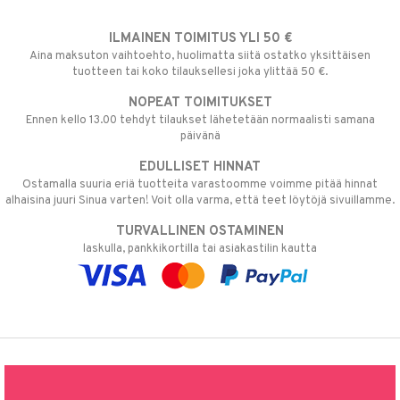
ILMAINEN TOIMITUS YLI 50 €
Aina maksuton vaihtoehto, huolimatta siitä ostatko yksittäisen
tuotteen tai koko tilauksellesi joka ylittää 50 €.
NOPEAT TOIMITUKSET
Ennen kello 13.00 tehdyt tilaukset lähetetään normaalisti samana
päivänä
EDULLISET HINNAT
Ostamalla suuria eriä tuotteita varastoomme voimme pitää hinnat
alhaisina juuri Sinua varten! Voit olla varma, että teet löytöjä sivuillamme.
TURVALLINEN OSTAMINEN
laskulla, pankkikortilla tai asiakastilin kautta