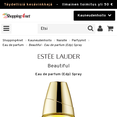
Täydellisiä kesävinkkejä
-
Ilmainen toimitus yli 50 €
Kauneudenhoito
ERKKEJÄ
Kauneudenhoito
M BRANDS
T
Piilolinssit
Shopping4net
»
Kauneudenhoito
»
Naisille
»
Parfyymit
»
Eau de parfum
»
Beautiful - Eau de parfum (Edp) Spray
JAT
Luontaistuotteet
UOTTEITA
Apteekki
Beautiful
Fitness
Eau de parfum (Edp) Spray
t
Koti & Sisustus
t Set
ito
Lelut, Lapsi & Vauva
jat / Kammat
inkotuotteet
Tuotemerkkejä
skuurit
koistuotteet
lakorut
iikka
Kampanjat
stenlähtö
eruskettavat tuotteet
vakorut
t Set
mit