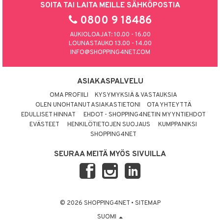
SOITA TAI LAITA MEILLE SÄHKÖPOSTIA
0800 9 18486
AUKIOLOAJAT: 10.00 - 16.00
LOUNASTAUKO 13.00 - 14.00
INFO@SHOPPING4NET.COM
ASIAKASPALVELU
OMA PROFIILI
KYSYMYKSIÄ & VASTAUKSIA
OLEN UNOHTANUT ASIAKASTIETONI
OTA YHTEYTTÄ
EDULLISET HINNAT
EHDOT - SHOPPING4NETIN MYYNTIEHDOT
EVÄSTEET
HENKILÖTIETOJEN SUOJAUS
KUMPPANIKSI
SHOPPING4NET
SEURAA MEITÄ MYÖS SIVUILLA
© 2026 SHOPPING4NET
•
SITEMAP
SUOMI