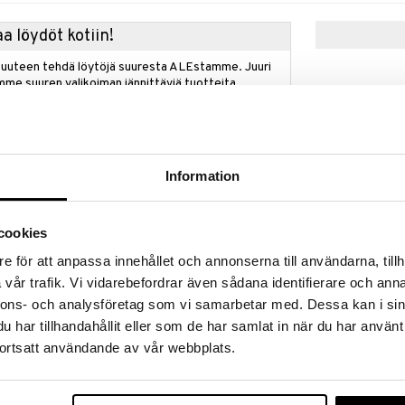
a löydöt kotiin!
isuuteen tehdä löytöjä suuresta ALEstamme. Juuri
mme suuren valikoiman jännittäviä tuotteita
a hinnoilla!
massa 31.8.2026 asti mutta ole nopea -
otteesi voivat päästä loppumaan!
i ale-löydöt »
Information
cookies
French Avenue
ää löytöä? Outletistamme löydät runsaasti
Effect - Extrai
Hyödynnä tilaisuus tehdä löytöjä, kun
e för att anpassa innehållet och annonserna till användarna, tillh
FRENCH AVENU
parfum
lä.
vår trafik. Vi vidarebefordrar även sådana identifierare och anna
31,95
in varastoa riittää!
€
nnons- och analysföretag som vi samarbetar med. Dessa kan i sin
har tillhandahållit eller som de har samlat in när du har använt
ortsatt användande av vår webbplats.
en kokoelma, joka sisältää 12 erilaista tuoksua,
uisia. Jokaisen tuoksun ydin koostuu valikoiduista
osista, jotka takaavat niiden alkuperän