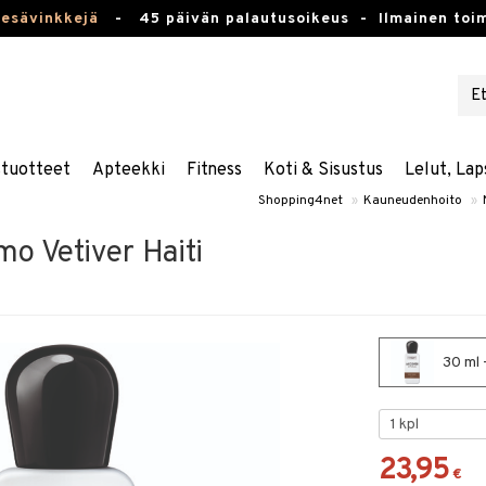
kesävinkkejä
-
45 päivän palautusoikeus -
Ilmainen toim
stuotteet
Apteekki
Fitness
Koti & Sisustus
Lelut, Lap
Shopping4net
»
Kauneudenhoito
»
mo Vetiver Haiti
30 ml 
23,95
€