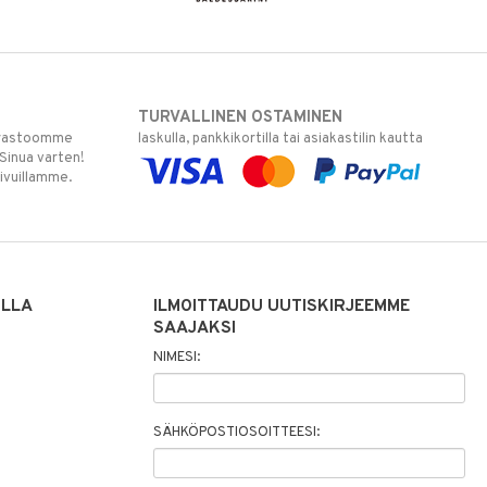
TURVALLINEN OSTAMINEN
varastoomme
laskulla, pankkikortilla tai asiakastilin kautta
 Sinua varten!
sivuillamme.
ILLA
ILMOITTAUDU UUTISKIRJEEMME
SAAJAKSI
NIMESI:
SÄHKÖPOSTIOSOITTEESI: