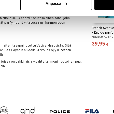
Anpassa
.
n tai yhdistää toisiinsa "layering"-konseptin
n tuoksun. "Accordi" on italialainen sana, joka
tävät parfymöörit viitatessaan "harmoniseen
French Avenue
- Eau de parf
FRENCH AVENU
39,95
€
arhaiten tasapainotettu Vetiver-laaduista. Sitä
n Les Cayesin alueella. Arvokas öljy uutetaan
lla.
, joissa on pähkinäisiä vivahteita, monimuotoinen puu,
ihin.