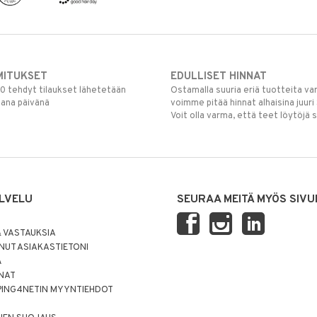
MITUKSET
EDULLISET HINNAT
00 tehdyt tilaukset lähetetään
Ostamalla suuria eriä tuotteita 
mana päivänä
voimme pitää hinnat alhaisina juuri
Voit olla varma, että teet löytöjä 
LVELU
SEURAA MEITÄ MYÖS SIVU
 VASTAUKSIA
UT ASIAKASTIETONI
Ä
NNAT
PING4NETIN MYYNTIEHDOT