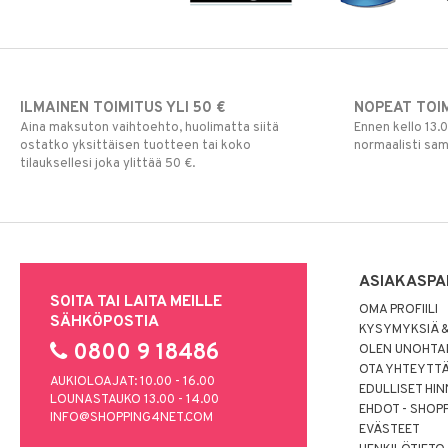
ILMAINEN TOIMITUS YLI 50 €
NOPEAT TOI
Aina maksuton vaihtoehto, huolimatta siitä
Ennen kello 13.
ostatko yksittäisen tuotteen tai koko
normaalisti sa
tilauksellesi joka ylittää 50 €.
ASIAKASPA
SOITA TAI LAITA MEILLE
OMA PROFIILI
SÄHKÖPOSTIA
KYSYMYKSIÄ &
0800 9 18486
OLEN UNOHTAN
OTA YHTEYTT
AUKIOLOAJAT: 10.00 - 16.00
EDULLISET HI
LOUNASTAUKO 13.00 - 14.00
EHDOT - SHOP
INFO@SHOPPING4NET.COM
EVÄSTEET