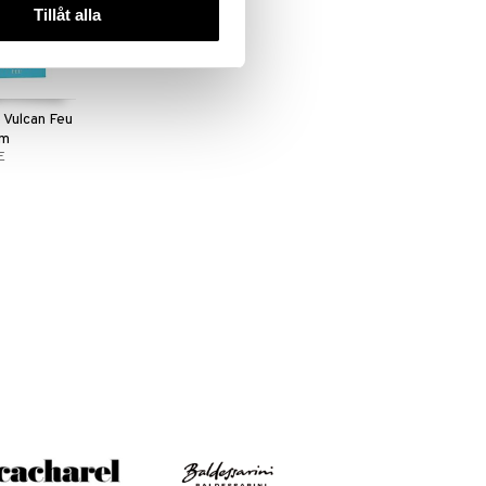
Tillåt alla
 Vulcan Feu
um
E