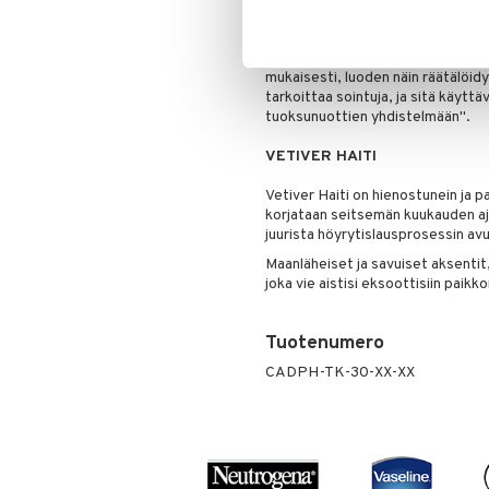
jäljitettävyyden ja läpinäkyvyyden
Parfyymit voidaan käyttää yksittäi
mukaisesti, luoden näin räätälöidy
tarkoittaa sointuja, ja sitä käyt
tuoksunuottien yhdistelmään".
VETIVER HAITI
Vetiver Haiti on hienostunein ja p
korjataan seitsemän kuukauden aja
juurista höyrytislausprosessin avu
Maanläheiset ja savuiset aksentit
joka vie aistisi eksoottisiin paikko
Tuotenumero
CADPH-TK-30-XX-XX