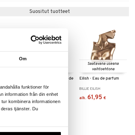
Suositut tuotteet
Om
Saatavana useana
vaihtoehtona
 After
Crème of Clouds - Eau de
Eilish - Eau de parfum
t de
parfum
andahålla funktioner för
E
FRAGRANCE WORLD
BILLIE EILISH
n information från din enhet
27,95
61,95
€
alk.
€
 tur kombinera informationen
 deras tjänster. Du