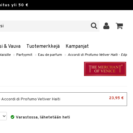
itus yli 50 €
si & Vauva
Tuotemerkkejä
Kampanjat
Naisille
»
Parfyymit
»
Eau de parfum
»
Accordi di Profumo Vetiver Haiti - Edp
23,95 €
- Accordi di Profumo Vetiver Haiti
Varastossa, lähetetään heti