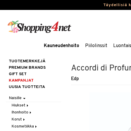
Täydellisiä 
Kauneudenhoito
Piilolinssit
Luontai
TUOTEMERKKEJÄ
Accordi di Profu
PREMIUM BRANDS
GIFT SET
Edp
KAMPANJAT
UUSIA TUOTTEITA
Naisille
Hiukset
Ihonhoito
Gift Set
Korut
Harjat / Kammat
Aurinkotuotteet
Kosmetiikka
Hiuskuurit
Erikoistuotteet
Kaulakorut