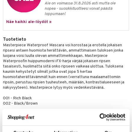
likiilto
t
Ale on voimassa 31.8.2026 asti mutta ole
talovoiteet
distaminen
nopea - suosikkituotteesi voivat päästä
rinta ja naamiot
lipuna
matics Elixir
o
loppumaan!
rumit
distus
ltenrajausväri
yx
inkosuoja
Näe kaikki ale-löydöt »
mänympärysvoiteet
rumit
makarvat
nique Happy
aihetta Miehille
Tuotetieto
mien/Huulten Hoito
miväri
nique Happy For Men
nhoito
Masterpiece Waterproof Mascara voi korostaa ja erotella jokaisen
kkisiveltmit
ripsesi antaen huomiota herättävän, ammattimaisen tuloksen jonka
kastus
luojana voisi luulla olevan ammattimeikkaajan. Masterpiece
kkivoide
teutus & Soujaus
Waterproofin huippumoderni iFX-harja värjää jokaisen ripsen
tasaisesti, huolimatta siitä onko ripseen vaikeaa ulottua. Tuloksena
tevoide
ranajo & Ihonpuhdistus
kauniin kehystetyt silmät jotka ovat jopa 5 kertaa
huomiotaherättävämmät kuin ennen (verrattuna maalaamattomiin
justusvoide
ripsiin, perustuu ripsien tuuheuteeh, määrään, kontrastialueeseen ja
näkyvyyteen). Masterpiece lytyy myös vedenkestävänä.
kipuna
001 - Rich Black
teri
002 - Black/Brown
siväri
Käyttö
Vinkki ammattilaiselta: Korosta täydellistä ihoasi upealla kerroksella
mänrajauskynät
Masterpiece Mascaraa ylemmille ja alemmille ripsille. Meikkaajamme
sanoo: Varmista, että levität ripsille tasaisen kerroksen ripsiväriä