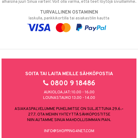
alhaisina juuri Sinua varten! Voit olla varma, että teet löytöjä sivuillamme.
TURVALLINEN OSTAMINEN
laskulla, pankkikortilla tai asiakastilin kautta
SOITA TAI LAITA MEILLE SÄHKÖPOSTIA
0800 9 18486
AUKIOLOAJAT: 10.00 - 16.00
LOUNASTAUKO 13.00 - 14.00
ASIAKASPALVELUMME PUHELIMITSE ON SULJETTUNA 29.6.–
27.7. OTA MEIHIN YHTEYTTÄ SÄHKÖPOSTITSE
NIIN AUTAMME SINUA MAHDOLLISIMMAN PIAN.
INFO@SHOPPING4NET.COM