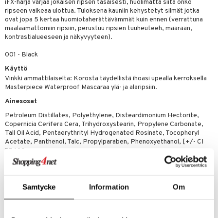
likiilto
t
iFX-harja värjää jokaisen ripsen tasaisesti, huolimatta siitä onko
talovoiteet
ripseen vaikeaa ulottua. Tuloksena kauniin kehystetyt silmät jotka
distaminen
rinta ja naamiot
lipuna
matics Elixir
o
ovat jopa 5 kertaa huomiotaherättävämmät kuin ennen (verrattuna
maalaamattomiin ripsiin, perustuu ripsien tuuheuteeh, määrään,
rumit
distus
ltenrajausväri
yx
inkosuoja
kontrastialueeseen ja näkyvyyteen).
mänympärysvoiteet
rumit
makarvat
nique Happy
aihetta Miehille
001 - Black
mien/Huulten Hoito
miväri
nique Happy For Men
nhoito
Käyttö
Vinkki ammattilaiselta: Korosta täydellistä ihoasi upealla kerroksella
kkisiveltmit
kastus
Masterpiece Waterproof Mascaraa ylä- ja alaripsiin.
kkivoide
teutus & Soujaus
Ainesosat
Petroleum Distillates, Polyethylene, Disteardimonium Hectorite,
tevoide
ranajo & Ihonpuhdistus
Copernicia Cerifera Cera, Trihydroxystearin, Propylene Carbonate,
justusvoide
Tall Oil Acid, Pentaerythrityl Hydrogenated Rosinate, Tocopheryl
Acetate, Panthenol, Talc, Propylparaben, Phenoxyethanol, [+/- CI
kipuna
77492,
CI 77491, CI 77499]
teri
siväri
Tuotenumero
Samtycke
Information
Om
CM30-MF-4.5-001-XX
mänrajauskynät