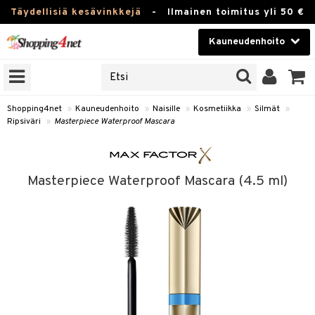
Täydellisiä kesävinkkejä
-
Ilmainen toimitus yli 50 €
Kauneudenhoito
ERKKEJÄ
Kauneudenhoito
M BRANDS
T
Piilolinssit
Shopping4net
»
Kauneudenhoito
»
Naisille
»
Kosmetiikka
»
Silmät
»
Ripsiväri
»
Masterpiece Waterproof Mascara
JAT
Luontaistuotteet
UOTTEITA
Apteekki
Masterpiece Waterproof Mascara (4.5 ml)
Fitness
t
Koti & Sisustus
t Set
ito
Lelut, Lapsi & Vauva
jat / Kammat
inkotuotteet
Tuotemerkkejä
skuurit
koistuotteet
lakorut
iikka
Kampanjat
stenlähtö
eruskettavat tuotteet
vakorut
t Set