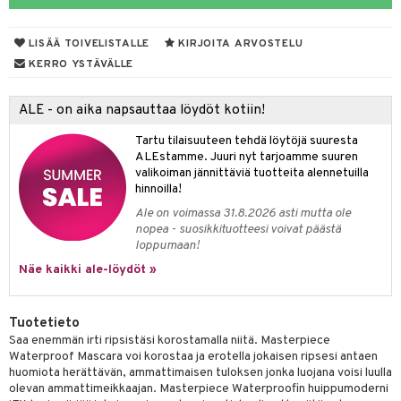
 de parfum
i & Lapset
LISÄÄ TOIVELISTALLE
KIRJOITA ARVOSTELU
 de toilette
inkotuotteet
t
KERRO YSTÄVÄLLE
japakkaukset
dorantit
stenlähtö
sasto
ito
iikkalaukkuja
ALE - on aika napsauttaa löydöt kotiin!
ksukynttilät &
koistuotteet
sväri
inkotuotteet
sit
mit
otteita
onetuoksut
Tartu tilaisuuteen tehdä löytöjä suuresta
t Set
toaineet
koistuotteet
er shave balm
ko
onhoito
ALEstamme. Juuri nyt tarjoamme suuren
talosuihke
valikoiman jännittäviä tuotteita alennetuilla
eruskettavat tuotteet
toilu
eruskettavat tuotteet
er shave lotion
inkotuotteet
hinnoilla!
kojen hoito
kölaitteet
vovoiteet
 de cologne
dorantit
linssit
Ale on voimassa 31.8.2026 asti mutta ole
nopea - suosikkituotteesi voivat päästä
vojen poisto
mpoot
metiikkalaukkuja
 de toilette
koistuotteet
UE
loppumaan!
ien hoito
vikkeita
Näe kaikki ale-löydöt »
rinta
japakkaukset
eruskettavat tuotteet
e
spalvelu
rinta
japakkaus
vojen poisto
 10
 System
ksiä & vastauksia
Tuotetieto
pytuotteita
amiot
ien hoito
he 1: Puhdistus
ito
Saa enemmän irti ripsistäsi korostamalla niitä. Masterpiece
tuotetta
Waterproof Mascara voi korostaa ja erotella jokaisen ripsesi antaen
hkugeelit & saippuat
ranajotuotteet
hkugeelit & saippuat
he 2: Kirkastus
ien- ja Vartalonhoito
huomiota herättävän, ammattimaisen tuloksen jonka luojana voisi luulla
 verkkokaupasta
olevan ammattimeikkaajan. Masterpiece Waterproofin huippumoderni
taloöljyt
ta & Viikset
talovoiteet
he 3: Kosteutus
teudenhoito