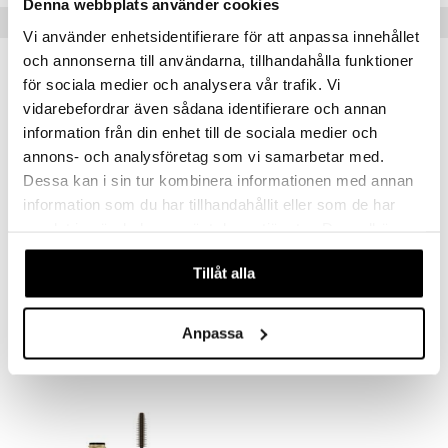
Denna webbplats använder cookies
Vinkkejä sinulle
Vi använder enhetsidentifierare för att anpassa innehållet
och annonserna till användarna, tillhandahålla funktioner
för sociala medier och analysera vår trafik. Vi
vidarebefordrar även sådana identifierare och annan
information från din enhet till de sociala medier och
annons- och analysföretag som vi samarbetar med.
Dessa kan i sin tur kombinera informationen med annan
information som du har tillhandahållit eller som de har
samlat in när du har använt deras tjänster. Du godkänner
Saatavana useana vaihtoehtona
våra cookies vid fortsatt användande av vår webbplats.
Tillåt alla
Blinc Tubing Mascara
False Lash Effect Waterproof Mascara
BLINC
MAX FACTOR
28,95
17,95
Anpassa
€
€