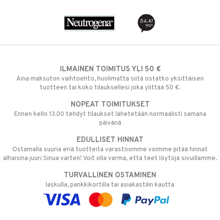
ILMAINEN TOIMITUS YLI 50 €
Aina maksuton vaihtoehto, huolimatta siitä ostatko yksittäisen
tuotteen tai koko tilauksellesi joka ylittää 50 €.
NOPEAT TOIMITUKSET
Ennen kello 13.00 tehdyt tilaukset lähetetään normaalisti samana
päivänä
EDULLISET HINNAT
Ostamalla suuria eriä tuotteita varastoomme voimme pitää hinnat
alhaisina juuri Sinua varten! Voit olla varma, että teet löytöjä sivuillamme.
TURVALLINEN OSTAMINEN
laskulla, pankkikortilla tai asiakastilin kautta