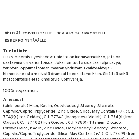
 de parfum
i & Lapset
 de toilette
inkotuotteet
t
japakkaukset
dorantit
stenlähtö
sasto
ito
iikkalaukkuja
LISÄÄ TOIVELISTALLE
KIRJOITA ARVOSTELU
ksukynttilät &
koistuotteet
sväri
inkotuotteet
KERRO YSTÄVÄLLE
sit
mit
otteita
onetuoksut
t Set
Tuotetieto
toaineet
koistuotteet
er shave balm
ko
onhoito
talosuihke
IDUN Minerals Eyeshadow Palette on luomivärinelikko, jota on
eruskettavat tuotteet
toilu
eruskettavat tuotteet
er shave lotion
inkotuotteet
saatavana eri varienteissa. Jokainen tuote sisältää neljä sävyä,
tarjoten loppumattoman määrän yhdistämisvaihtoehtoja -
kojen hoito
kölaitteet
vovoiteet
 de cologne
dorantit
linssit
hienostuneesta meikistä dramaattiseen iltameikkiin. Sisältää sekä
mattapintaisia että kimaltavia luomivärejä.
vojen poisto
mpoot
metiikkalaukkuja
 de toilette
koistuotteet
UE
100% vegaaninen.
ien hoito
vikkeita
rinta
japakkaukset
eruskettavat tuotteet
e
Ainesosat
spalvelu
rinta
japakkaus
vojen poisto
 10
(pink, purple) Mica, Kaolin, Octyldodecyl Stearoyl Stearate,
 System
ksiä & vastauksia
Caprylic/Capric Triglyceride, Zinc Oxide, Silica, May Contain (+/-): C.I.
pytuotteita
amiot
ien hoito
he 1: Puhdistus
ito
77499 (Iron Oxides), C.I. 77742 (Manganese Violet), C.I. 77491 (Iron
tuotetta
Oxides), C.I. 77492 (Iron Oxides), C.I. 77891 (Titanium Dioxide)
hkugeelit & saippuat
ranajotuotteet
hkugeelit & saippuat
he 2: Kirkastus
ien- ja Vartalonhoito
(brown) Mica, Kaolin, Zinc Oxide, Octyldodecyl Stearoyl Stearate,
 verkkokaupasta
Caprylic/Capric Triglyceride, Silica, May Contain (+/-): C.I. 77499 (Iron
taloöljyt
ta & Viikset
talovoiteet
he 3: Kosteutus
teudenhoito