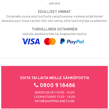
päivänä
EDULLISET HINNAT
Ostamalla suuria eriä tuotteita varastoomme voimme pitää hinnat
alhaisina juuri Sinua varten! Voit olla varma, että teet löytöjä sivuillamme.
TURVALLINEN OSTAMINEN
laskulla, pankkikortilla tai asiakastilin kautta
SOITA TAI LAITA MEILLE SÄHKÖPOSTIA
0800 9 18486
AUKIOLOAJAT: 10.00 - 16.00
LOUNASTAUKO 13.00 - 14.00
INFO@SHOPPING4NET.COM