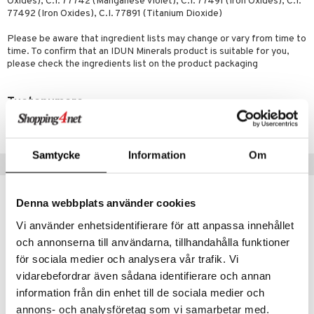
likiilto
t
Oxides), C.I. 77742 (Manganese Violet), C.I. 77491 (Iron Oxides), C.I.
77492 (Iron Oxides), C.I. 77891 (Titanium Dioxide)
talovoiteet
distaminen
rinta ja naamiot
lipuna
matics Elixir
o
Please be aware that ingredient lists may change or vary from time to
rumit
distus
ltenrajausväri
yx
inkosuoja
time. To confirm that an IDUN Minerals product is suitable for you,
please check the ingredients list on the product packaging
mänympärysvoiteet
rumit
makarvat
nique Happy
aihetta Miehille
mien/Huulten Hoito
miväri
nique Happy For Men
nhoito
Tuotenumero
kkisiveltmit
kastus
CIN17-7M-4-405-XX
kkivoide
teutus & Soujaus
Samtycke
Information
Om
Suositut tuotteet
tevoide
ranajo & Ihonpuhdistus
justusvoide
kampanja
-25%
lahja!
Denna webbplats använder cookies
kipuna
Vi använder enhetsidentifierare för att anpassa innehållet
teri
och annonserna till användarna, tillhandahålla funktioner
för sociala medier och analysera vår trafik. Vi
siväri
vidarebefordrar även sådana identifierare och annan
mänrajauskynät
information från din enhet till de sociala medier och
annons- och analysföretag som vi samarbetar med.