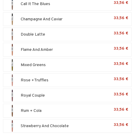
33,56 €
Call It The Blues
taloöljyt
kkivoide
talovoiteet
33,56 €
Champagne And Caviar
tevoide
justusvoide
33,56 €
Double Latte
kipuna
33,56 €
Flame And Amber
teri
siväri
33,56 €
Mixed Greens
mänrajauskynät
33,56 €
Rose +Truffles
t
matics Elixir
o
33,56 €
Royal Couple
yx
inkosuoja
33,56 €
Rum + Cola
nique Happy
aihetta Miehille
spalvelu
nique Happy For Men
nhoito
33,56 €
Strawberry And Chocolate
ksiä & vastauksia
kastus