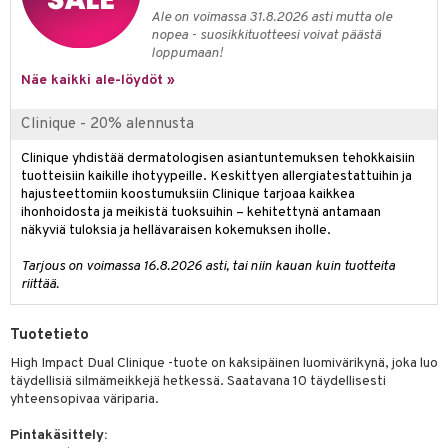
Ale on voimassa 31.8.2026 asti mutta ole
nopea - suosikkituotteesi voivat päästä
loppumaan!
Näe kaikki ale-löydöt »
Clinique - 20% alennusta
Clinique yhdistää dermatologisen asiantuntemuksen tehokkaisiin
tuotteisiin kaikille ihotyypeille. Keskittyen allergiatestattuihin ja
hajusteettomiin koostumuksiin Clinique tarjoaa kaikkea
ihonhoidosta ja meikistä tuoksuihin – kehitettynä antamaan
näkyviä tuloksia ja hellävaraisen kokemuksen iholle.
Tarjous on voimassa 16.8.2026 asti, tai niin kauan kuin tuotteita
riittää.
Tuotetieto
High Impact Dual Clinique -tuote on kaksipäinen luomivärikynä, joka luo
täydellisiä silmämeikkejä hetkessä. Saatavana 10 täydellisesti
yhteensopivaa väriparia.
Pintakäsittely: