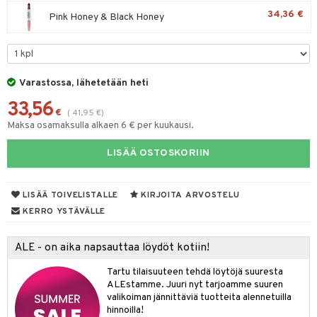
tuotetta
34,36 €
Pink Honey & Black Honey
teutus & Soujaus
 verkkokaupasta
ranajo & Ihonpuhdistus
Varastossa, lähetetään heti
33,56
€
(
41,95
€
)
Maksa osamaksulla alkaen 6 € per kuukausi.
LISÄÄ OSTOSKORIIN
LISÄÄ TOIVELISTALLE
KIRJOITA ARVOSTELU
KERRO YSTÄVÄLLE
ALE - on aika napsauttaa löydöt kotiin!
Tartu tilaisuuteen tehdä löytöjä suuresta
ALEstamme. Juuri nyt tarjoamme suuren
valikoiman jännittäviä tuotteita alennetuilla
hinnoilla!