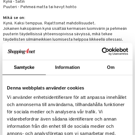
Kynä - Satin
Puuteri - Pehmeä matta tai kevyt hohto
Mikä se on:
Kynä. Kaksi temppua. Rajattomat mahdollisuudet.
Jokainen kaksipäinen kynä sisältää kermaisen luomivärin ja pehmeän
puuterin täydellisissä yhteensopivissa sävyissä, mikä tekee
täydellisten silmämeikkien luomisesta helppoa liikkeellä ollessasi.
Mitä se tekee:
Yhdistää kaksi monipuolista sävyä ja koostumusta virheettömäksi
työkaluksi täydellisten silmämeikkien luomiseen milloin tahansa,
Samtycke
Information
Om
missä tahansa.
Toisessa päässä kermainen luomivärikynä levittyy täydellä värillä
yhdellä vedolla. Toisessa päässä on samettinen puuteri ja
Denna webbplats använder cookies
tarkkuusvaahtosieni, joiden avulla voit määritellä ja lisätä
ulottuvuutta helposti.
Vi använder enhetsidentifierare för att anpassa innehållet
Saatavana 10 täydellisesti yhteensopivaa väriparia. Pehmeistä
och annonserna till användarna, tillhandahålla funktioner
neutraaleista rohkeisiin sinisiin sävyihin värit on suunniteltu
för sociala medier och analysera vår trafik. Vi
sopimaan kaikille ihonsävyille ja tunnelmille.
vidarebefordrar även sådana identifierare och annan
Tarjoaa runsaspigmenttisiä värejä, jotka kestävät koko päivän.
information från din enhet till de sociala medier och
Koostumukset eivät rypisty ja ne kestävät hikoilua ja kosteutta.
annons- och analysföretag som vi samarbetar med.
Cliniquen silmäturvallisuustakuu.