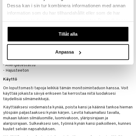
- Tehokas meikki, joka on hellävarainen silmille.
Dessa kan i sin tur kombinera informationen med annan
- Silmälääkäritestattu
information som du har tillhandahållit eller som de har
- Turvallinen herkille silmille
samlat in när du har använt deras tjänster. Du godkänner
- Turvallinen piilolinssien käyttäjille
våra cookies vid fortsatt användande av vår webbplats.
Koostumustiedot:
Tillåt alla
- 12 tunnin kestävyys
- Ei keräänny juonteisiin
- Ei haalistu
Anpassa
- Pysyy paikallaan
- Ei sotkeudu
- Allergiatestattu
- Hajusteeton
Käyttö
On loputtomasti tapoja leikkiä tämän monitoimintaduon kanssa. Voit
käyttää jokaista sävyä erikseen tai kerrostaa niitä luodaksesi
täydellisiä silmämeikkejä.
Käyttääksesi voidemaista kynää, poista kansi ja käännä tankoa hieman
ylöspäin paljastaaksesi kynän kärjen. Levitä haluamallasi tavalla,
mukaan lukien silmäluomille, luomivakoon, yläripsirajaan ja
alaripsirajaan. Sulkeaksesi sen, työnnä kynän kansi paikoilleen, kunnes
kuulet selvän napsahduksen.