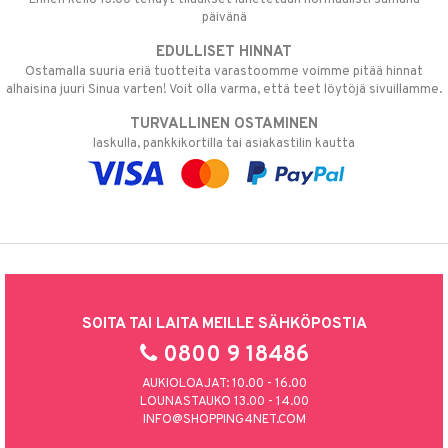
päivänä
EDULLISET HINNAT
Ostamalla suuria eriä tuotteita varastoomme voimme pitää hinnat
alhaisina juuri Sinua varten! Voit olla varma, että teet löytöjä sivuillamme.
TURVALLINEN OSTAMINEN
laskulla, pankkikortilla tai asiakastilin kautta
SOITA TAI LAITA MEILLE SÄHKÖPOSTIA
0800 9 18486
AUKIOLOAJAT: 10.00 - 16.00
LOUNASTAUKO 13.00 - 14.00
INFO@SHOPPING4NET.COM