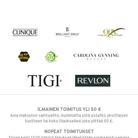
ILMAINEN TOIMITUS YLI 50 €
Aina maksuton vaihtoehto, huolimatta siitä ostatko yksittäisen
tuotteen tai koko tilauksellesi joka ylittää 50 €.
NOPEAT TOIMITUKSET
Ennen kello 13.00 tehdyt tilaukset lähetetään normaalisti samana