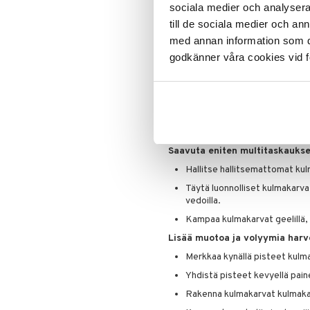
Ripsiväri
ei hilseile. Valmistettu luonnollis
sociala medier och analysera 
helppona hallita levityksen aikana
Silmänrajauskynät
till de sociala medier och a
kynänteroittimella (teroitinta ei s
med annan information som du 
käytön jälkeen 1 viikon ajan. **IS
petroliin perustuvia mineraaleja ja
godkänner våra cookies vid f
Käyttö
Kun käytät kynää, käännä sitä
Jätä noin 1 mm näkyviin, niin 
Käytä kevyttä painetta kynän 
Saavuta eniten multitaskaukse
Hallitse hallitsemattomat ku
Täytä luonnolliset kulmakarvat 
vedoilla.
Kampaa kulmakarvat geelillä, h
Lisää muotoa ja volyymia harvo
Merkkaa kynällä pisteet kulm
Yhdistä pisteet kevyellä painee
Rakenna kulmakarvat kulmakarv