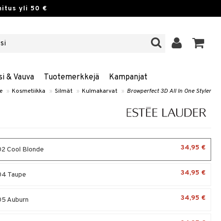
itus yli 50 €
si & Vauva
Tuotemerkkejä
Kampanjat
le
»
Kosmetiikka
»
Silmät
»
Kulmakarvat
»
Browperfect 3D All In One Styler
34,95 €
2 Cool Blonde
34,95 €
04 Taupe
34,95 €
05 Auburn