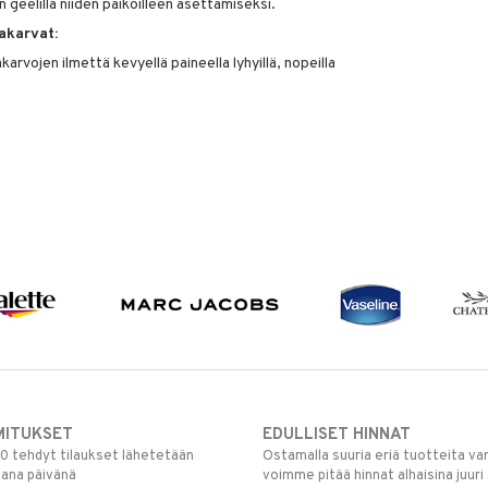
 geelillä niiden paikoilleen asettamiseksi.
akarvat:
karvojen ilmettä kevyellä paineella lyhyillä, nopeilla
MITUKSET
EDULLISET HINNAT
00 tehdyt tilaukset lähetetään
Ostamalla suuria eriä tuotteita 
mana päivänä
voimme pitää hinnat alhaisina juuri