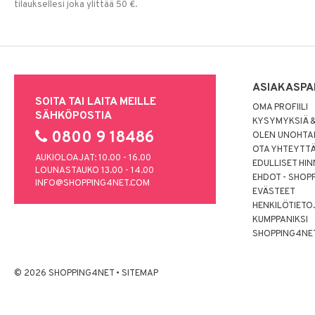
tilauksellesi joka ylittää 50 €.
ASIAKASPA
SOITA TAI LAITA MEILLE
OMA PROFIILI
SÄHKÖPOSTIA
KYSYMYKSIÄ &
0800 9 18486
OLEN UNOHTAN
OTA YHTEYTT
AUKIOLOAJAT: 10.00 - 16.00
EDULLISET HI
LOUNASTAUKO 13.00 - 14.00
EHDOT - SHOP
INFO@SHOPPING4NET.COM
EVÄSTEET
HENKILÖTIETO
KUMPPANIKSI
SHOPPING4NE
© 2026 SHOPPING4NET
•
SITEMAP