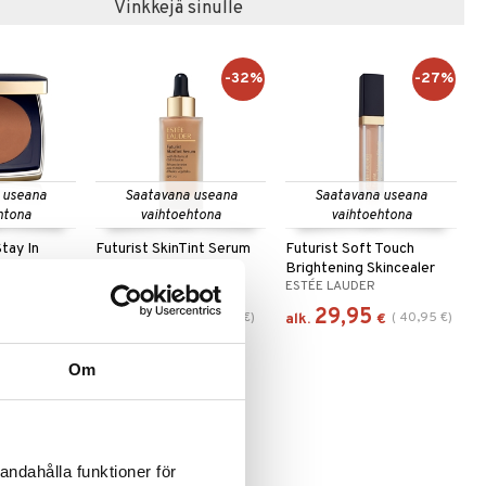
Vinkkejä sinulle
-32%
-27%
 useana
Saatavana useana
Saatavana useana
htona
vaihtoehtona
vaihtoehtona
tay In
Futurist SkinTint Serum
Futurist Soft Touch
Powder
Foundation Spf20
Brightening Skincealer
ESTÉE LAUDER
ESTÉE LAUDER
41,95
29,95
(
61,95
€
)
(
40,95
€
)
alk.
€
alk.
€
Om
andahålla funktioner för