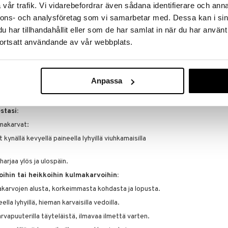
esti johdetusta** kastanjaöljystä. - 92% piti tuotetta
vår trafik. Vi vidarebefordrar även sådana identifierare och anna
.* Kynä teroitetaan helposti tavallisella
nnons- och analysföretag som vi samarbetar med. Dessa kan i sin
isälly). *Kuluttajatestaus 119 naisella tuotteen
har tillhandahållit eller som de har samlat in när du har använt
O-standardin 16128 mukaisesti. Kasvipohjaisia, ei-
/tai vettä.
ortsatt användande av vår webbplats.
 vain vähän ylös välttääksesi sen katkeamisen.
Anpassa
että kynä on tuskin näkyvissä kärjestä.
levittämisessä sen herkän tarkan kärjen vuoksi.
stasi:
lmakarvat:
kynällä kevyellä paineella lyhyillä viuhkamaisilla
arjaa ylös ja ulospäin.
ihin tai heikkoihin kulmakarvoihin:
akarvojen alusta, korkeimmasta kohdasta ja lopusta.
lla lyhyillä, hieman karvaisilla vedoilla.
apuuterilla täyteläistä, ilmavaa ilmettä varten.