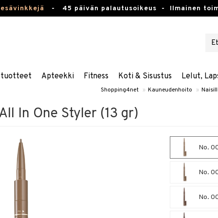
kesävinkkejä
-
45 päivän palautusoikeus -
Ilmainen toim
stuotteet
Apteekki
Fitness
Koti & Sisustus
Lelut, Lap
Shopping4net
»
Kauneudenhoito
»
Naisil
ll In One Styler (13 gr)
No. 00
No. 0
No. 0