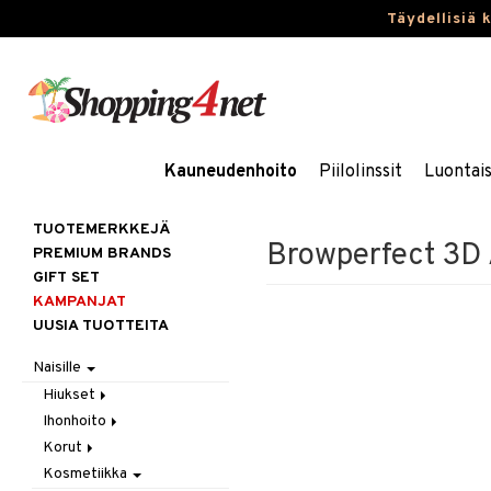
Täydellisiä 
Kauneudenhoito
Piilolinssit
Luontai
TUOTEMERKKEJÄ
Browperfect 3D A
PREMIUM BRANDS
GIFT SET
KAMPANJAT
UUSIA TUOTTEITA
Naisille
Hiukset
Ihonhoito
Gift Set
Korut
Harjat / Kammat
Aurinkotuotteet
Kosmetiikka
Hiuskuurit
Erikoistuotteet
Kaulakorut