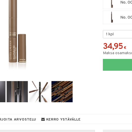
No. 0
No. 00
34,95
€
Maksa osamaksul
RJOITA ARVOSTELU
KERRO YSTÄVÄLLE