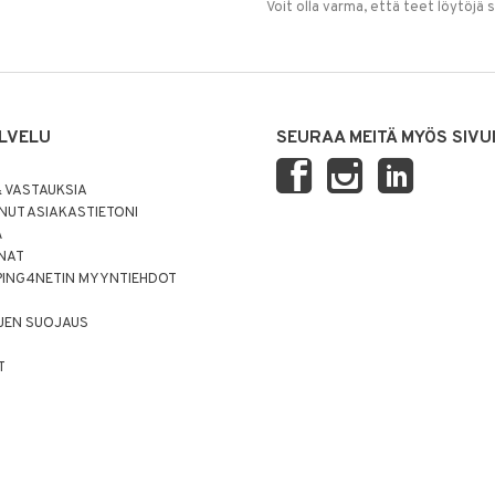
Voit olla varma, että teet löytöjä 
LVELU
SEURAA MEITÄ MYÖS SIVU
 VASTAUKSIA
UT ASIAKASTIETONI
Ä
NNAT
PING4NETIN MYYNTIEHDOT
JEN SUOJAUS
T