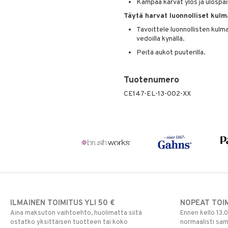
Kampaa karvat ylös ja ulospäin
Täytä harvat luonnolliset kulm
Tavoittele luonnollisten kulma
vedoilla kynällä.
Peitä aukot puuterilla.
Tuotenumero
CE147-EL-13-002-XX
ILMAINEN TOIMITUS YLI 50 €
NOPEAT TOI
Aina maksuton vaihtoehto, huolimatta siitä
Ennen kello 13.
ostatko yksittäisen tuotteen tai koko
normaalisti sa