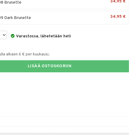
34,95 €
08 Brunette
34,95 €
9 Dark Brunette
Varastossa, lähetetään heti
la alkaen 6 € per kuukausi.
LISÄÄ OSTOSKORIIN