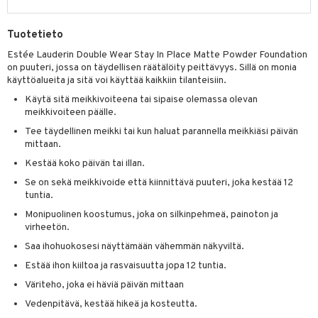
Tuotetieto
Estée Lauderin Double Wear Stay In Place Matte Powder Foundation
on puuteri, jossa on täydellisen räätälöity peittävyys. Sillä on monia
käyttöalueita ja sitä voi käyttää kaikkiin tilanteisiin.
Käytä sitä meikkivoiteena tai sipaise olemassa olevan
meikkivoiteen päälle.
Tee täydellinen meikki tai kun haluat parannella meikkiäsi päivän
mittaan.
Kestää koko päivän tai illan.
Se on sekä meikkivoide että kiinnittävä puuteri, joka kestää 12
tuntia.
Monipuolinen koostumus, joka on silkinpehmeä, painoton ja
virheetön.
Saa ihohuokosesi näyttämään vähemmän näkyviltä.
Estää ihon kiiltoa ja rasvaisuutta jopa 12 tuntia.
Väriteho, joka ei häviä päivän mittaan
Vedenpitävä, kestää hikeä ja kosteutta.