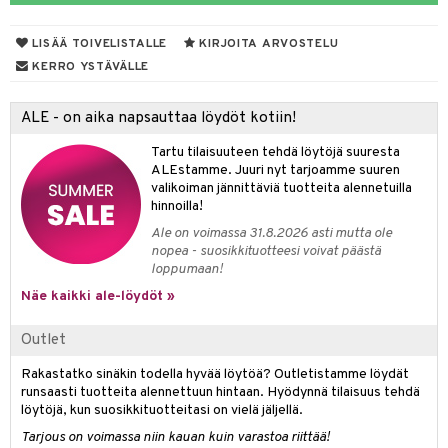
 verkkokaupasta
taloöljyt
ta & Viikset
talovoiteet
he 3: Kosteutus
teudenhoito
likiilto
t
LISÄÄ TOIVELISTALLE
KIRJOITA ARVOSTELU
talovoiteet
distaminen
rinta ja naamiot
lipuna
KERRO YSTÄVÄLLE
matics Elixir
o
rumit
distus
ltenrajausväri
yx
inkosuoja
ALE - on aika napsauttaa löydöt kotiin!
mänympärysvoiteet
rumit
makarvat
nique Happy
aihetta Miehille
Tartu tilaisuuteen tehdä löytöjä suuresta
mien/Huulten Hoito
miväri
ALEstamme. Juuri nyt tarjoamme suuren
nique Happy For Men
nhoito
valikoiman jännittäviä tuotteita alennetuilla
kkisiveltmit
hinnoilla!
kastus
Ale on voimassa 31.8.2026 asti mutta ole
kkivoide
teutus & Soujaus
nopea - suosikkituotteesi voivat päästä
loppumaan!
tevoide
ranajo & Ihonpuhdistus
Näe kaikki ale-löydöt »
justusvoide
Outlet
kipuna
Rakastatko sinäkin todella hyvää löytöä? Outletistamme löydät
teri
runsaasti tuotteita alennettuun hintaan. Hyödynnä tilaisuus tehdä
siväri
löytöjä, kun suosikkituotteitasi on vielä jäljellä.
Tarjous on voimassa niin kauan kuin varastoa riittää!
mänrajauskynät