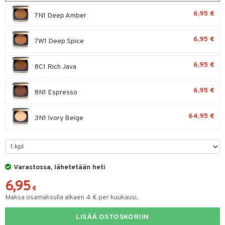
silakat
setit
oripset
 de cologne
onhoito
6,95 €
7N1 Deep Amber
vikkeet
makarvat
 de parfum
i & Lapset
6,95 €
7W1 Deep Spice
mivärit
 de toilette
inkotuotteet
t
sienhoito
japakkaukset
dorantit
6,95 €
stenlähtö
sasto
ito
iikkalaukkuja
8C1 Rich Java
siväri
ksukynttilät &
koistuotteet
sväri
inkotuotteet
sit
mit
otteita
onetuoksut
6,95 €
8N1 Espresso
t Set
toaineet
koistuotteet
er shave balm
ko
onhoito
talosuihke
eruskettavat tuotteet
64,95 €
toilu
eruskettavat tuotteet
er shave lotion
3N1 Ivory Beige
inkotuotteet
kojen hoito
kölaitteet
vovoiteet
 de cologne
dorantit
linssit
vojen poisto
mpoot
metiikkalaukkuja
 de toilette
koistuotteet
UE
ien hoito
Varastossa, lähetetään heti
vikkeita
rinta
japakkaukset
eruskettavat tuotteet
e
spalvelu
6,95
rinta
japakkaus
vojen poisto
€
 10
 System
ksiä & vastauksia
Maksa osamaksulla alkaen 4 € per kuukausi.
pytuotteita
amiot
ien hoito
he 1: Puhdistus
ito
tuotetta
LISÄÄ OSTOSKORIIN
hkugeelit & saippuat
ranajotuotteet
hkugeelit & saippuat
he 2: Kirkastus
ien- ja Vartalonhoito