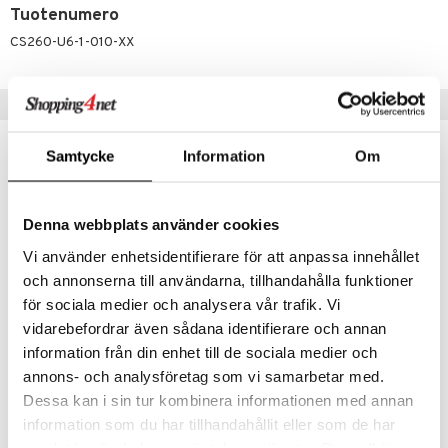
likiilto
t
Tuotenumero
talovoiteet
distaminen
rinta ja naamiot
lipuna
matics Elixir
o
CS260-U6-1-010-XX
rumit
distus
ltenrajausväri
yx
inkosuoja
mänympärysvoiteet
rumit
makarvat
nique Happy
Suositut tuotteet
aihetta Miehille
mien/Huulten Hoito
miväri
nique Happy For Men
nhoito
Samtycke
Information
Om
lahja!
lahja!
kkisiveltmit
kastus
kkivoide
teutus & Soujaus
Denna webbplats använder cookies
tevoide
ranajo & Ihonpuhdistus
Vi använder enhetsidentifierare för att anpassa innehållet
justusvoide
och annonserna till användarna, tillhandahålla funktioner
för sociala medier och analysera vår trafik. Vi
kipuna
Saatavana useana vaihtoehtona
Saatavana useana vaihtoehtona
vidarebefordrar även sådana identifierare och annan
teri
information från din enhet till de sociala medier och
IsaDora The Contour Kajal
IsaDora The Inliner Kajal
siväri
annons- och analysföretag som vi samarbetar med.
ISADORA
ISADORA
Dessa kan i sin tur kombinera informationen med annan
mänrajauskynät
12,95
11,95
€
€
information som du har tillhandahållit eller som de har
samlat in när du har använt deras tjänster. Du godkänner