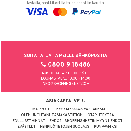
laskulla, pankkikortilla tai asiakastilin kautta
SOITA TAI LAITA MEILLE SÄHKÖPOSTIA
0800 9 18486
AUKIOLOAJAT: 10.00 - 16.00
LOUNASTAUKO 13.00 - 14.00
INFO@SHOPPING4NET.COM
ASIAKASPALVELU
OMA PROFIILI
KYSYMYKSIÄ & VASTAUKSIA
OLEN UNOHTANUT ASIAKASTIETONI
OTA YHTEYTTÄ
EDULLISET HINNAT
EHDOT - SHOPPING4NETIN MYYNTIEHDOT
EVÄSTEET
HENKILÖTIETOJEN SUOJAUS
KUMPPANIKSI