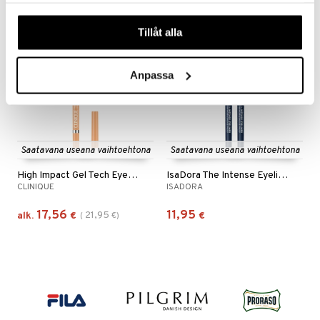
våra cookies vid fortsatt användande av vår webbplats.
kampanja
-41%
lahja!
Tillåt alla
Anpassa
Saatavana useana vaihtoehtona
Saatavana useana vaihtoehtona
High Impact Gel Tech Eyeliner
IsaDora The Intense Eyeliner - 24 hrs Wear
CLINIQUE
ISADORA
17,56
11,95
21,95
alk.
€
(
€
)
€