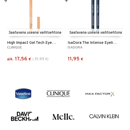
Saatavana useana vaihtoehtona
Saatavana useana vaihtoehtona
High Impact Gel Tech Eyeliner
IsaDora The Intense Eyeliner - 24 hrs Wear
CLINIQUE
ISADORA
17,56
11,95
21,95
alk.
€
(
€
)
€