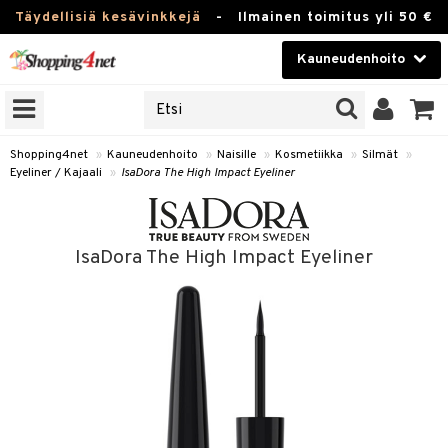
Täydellisiä kesävinkkejä
-
Ilmainen toimitus yli 50 €
Kauneudenhoito
ERKKEJÄ
Kauneudenhoito
M BRANDS
T
Piilolinssit
Shopping4net
»
Kauneudenhoito
»
Naisille
»
Kosmetiikka
»
Silmät
»
Eyeliner / Kajaali
»
IsaDora The High Impact Eyeliner
JAT
Luontaistuotteet
UOTTEITA
Apteekki
IsaDora The High Impact Eyeliner
Fitness
t
Koti & Sisustus
t Set
ito
Lelut, Lapsi & Vauva
jat / Kammat
inkotuotteet
Tuotemerkkejä
skuurit
koistuotteet
lakorut
iikka
Kampanjat
stenlähtö
eruskettavat tuotteet
vakorut
t Set