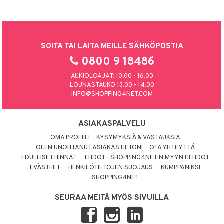
SOITA TAI LAITA MEILLE SÄHKÖPOSTIA
0800 9 18486
AUKIOLOAJAT: 10.00 - 16.00
LOUNASTAUKO 13.00 - 14.00
INFO@SHOPPING4NET.COM
ASIAKASPALVELU
OMA PROFIILI
KYSYMYKSIÄ & VASTAUKSIA
OLEN UNOHTANUT ASIAKASTIETONI
OTA YHTEYTTÄ
EDULLISET HINNAT
EHDOT - SHOPPING4NETIN MYYNTIEHDOT
EVÄSTEET
HENKILÖTIETOJEN SUOJAUS
KUMPPANIKSI
SHOPPING4NET
SEURAA MEITÄ MYÖS SIVUILLA