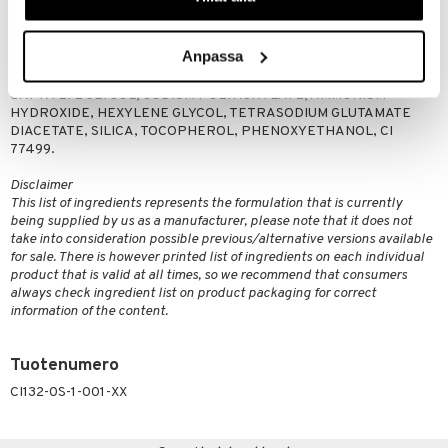
HYDROLYSATE, LAURETH-2 BENZOATE, BIS-PEG/PPG-16/16
PEG/PPG-16/16 DIMETHICONE, SODIUM LAURETH-12 SULFATE,
ETHYLHEXYLGLYCERIN, POLYMETHYL METHACRYLATE, PEG-6
Anpassa
CAPRYLIC/CAPRIC GLYCERIDES, SODIUM COCOYL APPLE AMINO
ACIDS, CAPRYLIC/CAPRIC TRIGLYCERIDE, 1,2-HEXANEDIOL,
CAPRYLYL GLYCOL, SODIUM POLYACRYLATE, AMMONIUM
HYDROXIDE, HEXYLENE GLYCOL, TETRASODIUM GLUTAMATE
DIACETATE, SILICA, TOCOPHEROL, PHENOXYETHANOL, CI
77499.
Disclaimer
This list of ingredients represents the formulation that is currently
being supplied by us as a manufacturer, please note that it does not
take into consideration possible previous/alternative versions available
for sale. There is however printed list of ingredients on each individual
product that is valid at all times, so we recommend that consumers
always check ingredient list on product packaging for correct
information of the content.
Tuotenumero
CI132-0S-1-001-XX