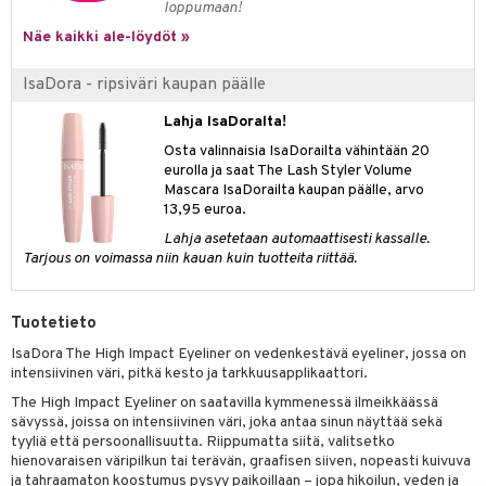
loppumaan!
Näe kaikki ale-löydöt »
IsaDora - ripsiväri kaupan päälle
Lahja IsaDoralta!
Osta valinnaisia IsaDorailta vähintään 20
eurolla ja saat The Lash Styler Volume
Mascara IsaDorailta kaupan päälle, arvo
13,95 euroa.
Lahja asetetaan automaattisesti kassalle.
Tarjous on voimassa niin kauan kuin tuotteita riittää.
Tuotetieto
IsaDora The High Impact Eyeliner on vedenkestävä eyeliner, jossa on
intensiivinen väri, pitkä kesto ja tarkkuusapplikaattori.
The High Impact Eyeliner on saatavilla kymmenessä ilmeikkäässä
sävyssä, joissa on intensiivinen väri, joka antaa sinun näyttää sekä
tyyliä että persoonallisuutta. Riippumatta siitä, valitsetko
hienovaraisen väripilkun tai terävän, graafisen siiven, nopeasti kuivuva
ja tahraamaton koostumus pysyy paikoillaan – jopa hikoilun, veden ja