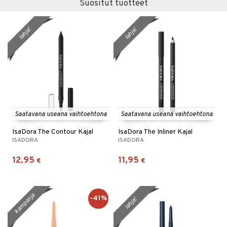
Suositut tuotteet
lahja!
lahja!
Saatavana useana vaihtoehtona
Saatavana useana vaihtoehtona
IsaDora The Contour Kajal
IsaDora The Inliner Kajal
ISADORA
ISADORA
12,95
11,95
€
€
kampanja
-41%
lahja!