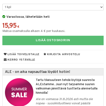
likiilto
t
talovoiteet
distaminen
rinta ja naamiot
lipuna
matics Elixir
o
rumit
distus
ltenrajausväri
yx
inkosuoja
Varastossa, lähetetään heti
mänympärysvoiteet
rumit
15,95
makarvat
nique Happy
aihetta Miehille
€
Maksa osamaksulla alkaen 4 € per kuukausi.
mien/Huulten Hoito
miväri
nique Happy For Men
nhoito
kkisiveltmit
LISÄÄ OSTOSKORIIN
kastus
kkivoide
teutus & Soujaus
LISÄÄ TOIVELISTALLE
KIRJOITA ARVOSTELU
tevoide
ranajo & Ihonpuhdistus
KERRO YSTÄVÄLLE
justusvoide
ALE - on aika napsauttaa löydöt kotiin!
kipuna
Tartu tilaisuuteen tehdä löytöjä suuresta
teri
ALEstamme. Juuri nyt tarjoamme suuren
valikoiman jännittäviä tuotteita alennetuilla
siväri
hinnoilla!
mänrajauskynät
Ale on voimassa 31.8.2026 asti mutta ole
nopea - suosikkituotteesi voivat päästä