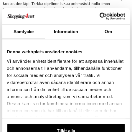
kosteuden läpi. Tarkka dip-liner liukuu pehmeästi iholla ilman
vetämistä, mikä tekee levityksestä sekä helppoa että sujuvaa.
Kestää jopa 24 tuntia*
Antaa intensiivisen värin yhdellä vedolla
Samtycke
Information
Om
Vedenkestävä, tahraamaton ja hikoilunkestävä*
Tarkkuuskärki helppoon ja tarkkaan levitykseen
*Instrumentaalinen arviointi.
Denna webbplats använder cookies
CRUELTY FREE. OFTALMOLOGISESTI TESTATTU. HAJUSTEETON.
Vi använder enhetsidentifierare för att anpassa innehållet
VEGAN-FRIENDLY
och annonserna till användarna, tillhandahålla funktioner
Käyttö
för sociala medier och analysera vår trafik. Vi
Ravista hyvin ennen käyttöä.
vidarebefordrar även sådana identifierare och annan
Levitä eyelineria lähelle ripsirajaa, aloita silmän keskeltä.
information från din enhet till de sociala medier och
Seuraa linjaa sisäänpäin silmän sisänurkkaan ja viimeistele
annons- och analysföretag som vi samarbetar med.
haluamallasi tyylillä: ohuet viivat, graafiset muodot tai klassinen
Dessa kan i sin tur kombinera informationen med annan
siipi.
information som du har tillhandahållit eller som de har
Ainesosat
samlat in när du har använt deras tjänster. Du godkänner
AQUA, STYRENE/ACRYLATES/AMMONIUM METHACRYLATE
våra cookies vid fortsatt användande av vår webbplats.
COPOLYMER, BUTYLENE GLYCOL, HYDROGENATED STARCH
Tillåt alla