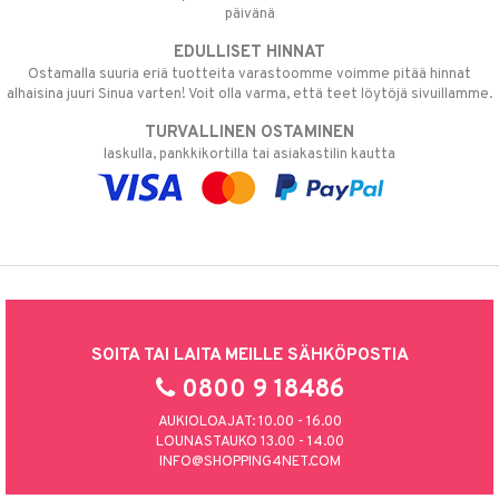
päivänä
EDULLISET HINNAT
Ostamalla suuria eriä tuotteita varastoomme voimme pitää hinnat
alhaisina juuri Sinua varten! Voit olla varma, että teet löytöjä sivuillamme.
TURVALLINEN OSTAMINEN
laskulla, pankkikortilla tai asiakastilin kautta
SOITA TAI LAITA MEILLE SÄHKÖPOSTIA
0800 9 18486
AUKIOLOAJAT: 10.00 - 16.00
LOUNASTAUKO 13.00 - 14.00
INFO@SHOPPING4NET.COM