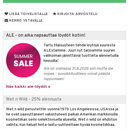
 de parfum
i & Lapset
LISÄÄ TOIVELISTALLE
KIRJOITA ARVOSTELU
 de toilette
inkotuotteet
t
KERRO YSTÄVÄLLE
japakkaukset
dorantit
stenlähtö
sasto
ito
iikkalaukkuja
ALE - on aika napsauttaa löydöt kotiin!
ksukynttilät &
koistuotteet
sväri
inkotuotteet
sit
mit
otteita
onetuoksut
Tartu tilaisuuteen tehdä löytöjä suuresta
t Set
toaineet
koistuotteet
er shave balm
ko
onhoito
ALEstamme. Juuri nyt tarjoamme suuren
talosuihke
valikoiman jännittäviä tuotteita alennetuilla
eruskettavat tuotteet
toilu
eruskettavat tuotteet
er shave lotion
inkotuotteet
hinnoilla!
kojen hoito
kölaitteet
vovoiteet
 de cologne
dorantit
linssit
Ale on voimassa 31.8.2026 asti mutta ole
nopea - suosikkituotteesi voivat päästä
vojen poisto
mpoot
metiikkalaukkuja
 de toilette
koistuotteet
UE
loppumaan!
ien hoito
vikkeita
Näe kaikki ale-löydöt »
rinta
japakkaukset
eruskettavat tuotteet
e
spalvelu
rinta
japakkaus
vojen poisto
 10
 System
Wet n Wild - 25% alennusta
ksiä & vastauksia
pytuotteita
amiot
ien hoito
he 1: Puhdistus
ito
Wet n wild perustettiin vuonna 1979 Los Angelesissa, USAssa ja
tuotetta
he ovat saavuttaneet vakiintuneen paikan Amerikan markkinoilla
hkugeelit & saippuat
ranajotuotteet
hkugeelit & saippuat
he 2: Kirkastus
ien- ja Vartalonhoito
kosmetiikan semi-selektiivisellä alueella. Wet n wild on ehdoton
 verkkokaupasta
valinta, kun haluat hinta-laatu-suhteeltaan hyvää kosmetiikkaa.
taloöljyt
ta & Viikset
talovoiteet
he 3: Kosteutus
teudenhoito