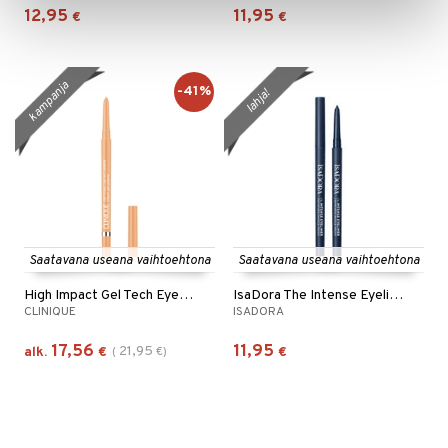
12,95
11,95
€
€
kampanja
-41%
lahja!
Saatavana useana vaihtoehtona
Saatavana useana vaihtoehtona
High Impact Gel Tech Eyeliner
IsaDora The Intense Eyeliner - 24 hrs Wear
CLINIQUE
ISADORA
17,56
11,95
21,95
alk.
€
(
€
)
€