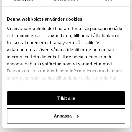
19140]
Tuotenumero
Denna webbplats använder cookies
CWF36-WF-3.5-BC-XX
Vi använder enhetsidentifierare för att anpassa innehållet
och annonserna till användarna, tillhandahålla funktioner
för sociala medier och analysera vår trafik. Vi
Suositut tuotteet
vidarebefordrar även sådana identifierare och annan
information från din enhet till de sociala medier och
lahja!
lahja!
annons- och analysföretag som vi samarbetar med.
Dessa kan i sin tur kombinera informationen med annan
information som du har tillhandahållit eller som de har
samlat in när du har använt deras tjänster. Du godkänner
våra cookies vid fortsatt användande av vår webbplats.
Tillåt alla
Saatavana useana vaihtoehtona
Saatavana useana vaihtoehtona
Anpassa
IsaDora The Contour Kajal
IsaDora The Inliner Kajal
ISADORA
ISADORA