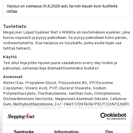
likiilto
t
Tarjous on voimassa 31.8.2026 asti, tai niin kauan kuin tuotteita
talovoiteet
distaminen
rinta ja naamiot
lipuna
matics Elixir
o
riittää.
rumit
distus
ltenrajausväri
yx
inkosuoja
Tuotetieto
mänympärysvoiteet
rumit
makarvat
nique Happy
aihetta Miehille
MegaLiner Liquid Eyeliner Wet n Wildilta on nestemäinen eyeliner, joka
kuivuu nopeasti ja pysyy paikoillaan. Se pysyy paikoillaan koko päivän,
mien/Huulten Hoito
miväri
nique Happy For Men
nhoito
sotkeentumatta. Itse harjassa on tussikärki, jonka avulla linjan saa
tehtyä tarkasti.
kkisiveltmit
kastus
Käyttö
kkivoide
teutus & Soujaus
Tee ohut linja pitkn ripsien juuria saadaksesi every-day-lookin ja
paksumpi, selvempi linja dramaattisemmaksi lookiksi!
tevoide
ranajo & Ihonpuhdistus
Ainesosat
justusvoide
Water/Eau, Propylene Glycol, Polysorbate 80, VP/Eicosene
Copolymer, Stearic Acid, PVP, Glyceryl Stearate, Sodium
kipuna
Polymethacrylate, Triethanolamine, Xanthan Gum, Chlorphenesin,
Disteardimonium Hectorite, Magnesium Aluminum Silicate, Cellulose
teri
Gum, Methylisothiazolinone, [+/- (MAY CONTAIN/PEUT CONTENIR):
Aluminum Powder/CI 77000, Blue 1 Lake/CI 42090, Carmine/CI
siväri
75470, Chromium Hydroxide Green/CI 77289, Chromium Oxide
Greens/CI 77288, Ferric Ferrocyanide/CI 77510, Iron Oxides/CI
mänrajauskynät
77491, CI 77492, CI 77499, Manganese Violet/CI 77742, Mica,
Titanium Dioxide/CI 77891, Ultramarines/CI 77007, Yellow 5 Lake/CI
Samtycke
Information
Om