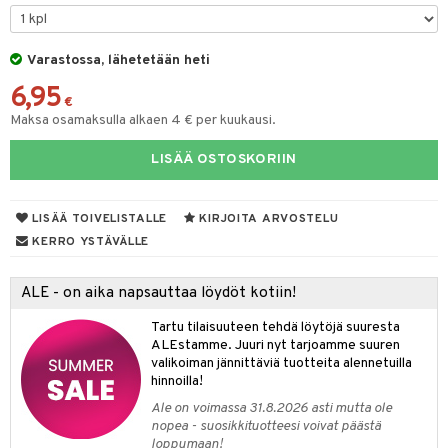
siväri
ksukynttilät &
koistuotteet
sväri
inkotuotteet
sit
mit
otteita
onetuoksut
t Set
Varastossa, lähetetään heti
toaineet
koistuotteet
er shave balm
ko
onhoito
talosuihke
6,95
eruskettavat tuotteet
toilu
eruskettavat tuotteet
er shave lotion
inkotuotteet
€
Maksa osamaksulla alkaen 4 € per kuukausi.
kojen hoito
kölaitteet
vovoiteet
 de cologne
dorantit
linssit
LISÄÄ OSTOSKORIIN
vojen poisto
mpoot
metiikkalaukkuja
 de toilette
koistuotteet
UE
ien hoito
vikkeita
rinta
japakkaukset
eruskettavat tuotteet
e
spalvelu
LISÄÄ TOIVELISTALLE
KIRJOITA ARVOSTELU
rinta
japakkaus
vojen poisto
 10
 System
KERRO YSTÄVÄLLE
ksiä & vastauksia
pytuotteita
amiot
ien hoito
he 1: Puhdistus
ito
tuotetta
ALE - on aika napsauttaa löydöt kotiin!
hkugeelit & saippuat
ranajotuotteet
hkugeelit & saippuat
he 2: Kirkastus
ien- ja Vartalonhoito
 verkkokaupasta
Tartu tilaisuuteen tehdä löytöjä suuresta
taloöljyt
ta & Viikset
talovoiteet
he 3: Kosteutus
teudenhoito
likiilto
t
ALEstamme. Juuri nyt tarjoamme suuren
valikoiman jännittäviä tuotteita alennetuilla
talovoiteet
distaminen
rinta ja naamiot
lipuna
matics Elixir
o
hinnoilla!
rumit
Ale on voimassa 31.8.2026 asti mutta ole
distus
ltenrajausväri
yx
inkosuoja
nopea - suosikkituotteesi voivat päästä
mänympärysvoiteet
loppumaan!
rumit