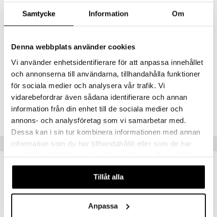
- Erittäin pörröinen
- Sekoittaa puuterituotteet
Samtycke
Information
Om
- Antaa saumattoman lopputuloksen
Käyttö
Denna webbplats använder cookies
1. Kasta harjan valitsemaasi puuteriin ja kopauta pois mahdollinen
ylimäärä.
Vi använder enhetsidentifierare för att anpassa innehållet
2. Levitä puuteri varovasti kasvoille kevyin taputtelevin liikkein
och annonserna till användarna, tillhandahålla funktioner
saadaksesi virheettömän, mattapintaisen lopputuloksen.
för sociala medier och analysera vår trafik. Vi
vidarebefordrar även sådana identifierare och annan
Tuotenumero
information från din enhet till de sociala medier och
CBWAF-D8-1-XX-XX
annons- och analysföretag som vi samarbetar med.
Dessa kan i sin tur kombinera informationen med annan
Vinkkejä sinulle
information som du har tillhandahållit eller som de har
samlat in när du har använt deras tjänster. Du godkänner
våra cookies vid fortsatt användande av vår webbplats.
Tillåt alla
Anpassa