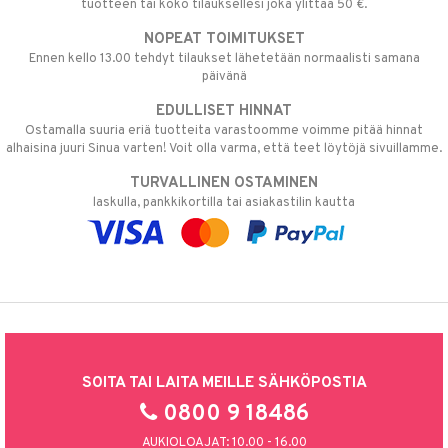
tuotteen tai koko tilauksellesi joka ylittää 50 €.
NOPEAT TOIMITUKSET
Ennen kello 13.00 tehdyt tilaukset lähetetään normaalisti samana
päivänä
EDULLISET HINNAT
Ostamalla suuria eriä tuotteita varastoomme voimme pitää hinnat
alhaisina juuri Sinua varten! Voit olla varma, että teet löytöjä sivuillamme.
TURVALLINEN OSTAMINEN
laskulla, pankkikortilla tai asiakastilin kautta
SOITA TAI LAITA MEILLE SÄHKÖPOSTIA
0800 9 18486
AUKIOLOAJAT: 10.00 - 16.00