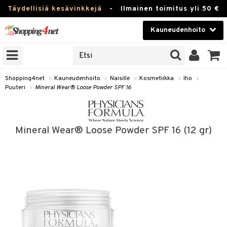
Täydellisiä kesävinkkejä
-
Ilmainen toimitus yli 50 €
Kauneudenhoito
ERKKEJÄ
Kauneudenhoito
M BRANDS
T
Piilolinssit
Shopping4net
»
Kauneudenhoito
»
Naisille
»
Kosmetiikka
»
Iho
»
Puuteri
»
Mineral Wear® Loose Powder SPF 16
JAT
Luontaistuotteet
UOTTEITA
Apteekki
Mineral Wear® Loose Powder SPF 16 (12 gr)
Fitness
t
Koti & Sisustus
t Set
ito
Lelut, Lapsi & Vauva
jat / Kammat
inkotuotteet
Tuotemerkkejä
skuurit
koistuotteet
lakorut
iikka
Kampanjat
stenlähtö
eruskettavat tuotteet
vakorut
t Set