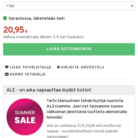
silakat
setit
oripset
 de cologne
onhoito
vikkeet
makarvat
 de parfum
i & Lapset
Varastossa, lähetetään heti
20,95
mivärit
 de toilette
inkotuotteet
t
€
Maksa osamaksulla alkaen 5 € per kuukausi.
sienhoito
japakkaukset
dorantit
stenlähtö
sasto
ito
iikkalaukkuja
LISÄÄ OSTOSKORIIN
siväri
ksukynttilät &
koistuotteet
sväri
inkotuotteet
sit
mit
otteita
onetuoksut
t Set
toaineet
koistuotteet
er shave balm
ko
onhoito
talosuihke
LISÄÄ TOIVELISTALLE
KIRJOITA ARVOSTELU
eruskettavat tuotteet
toilu
eruskettavat tuotteet
er shave lotion
inkotuotteet
KERRO YSTÄVÄLLE
kojen hoito
kölaitteet
vovoiteet
 de cologne
dorantit
linssit
ALE - on aika napsauttaa löydöt kotiin!
vojen poisto
mpoot
metiikkalaukkuja
 de toilette
koistuotteet
UE
Tartu tilaisuuteen tehdä löytöjä suuresta
ien hoito
vikkeita
rinta
japakkaukset
eruskettavat tuotteet
e
ALEstamme. Juuri nyt tarjoamme suuren
spalvelu
valikoiman jännittäviä tuotteita alennetuilla
rinta
japakkaus
vojen poisto
 10
 System
hinnoilla!
ksiä & vastauksia
pytuotteita
amiot
ien hoito
Ale on voimassa 31.8.2026 asti mutta ole
he 1: Puhdistus
ito
nopea - suosikkituotteesi voivat päästä
tuotetta
hkugeelit & saippuat
ranajotuotteet
hkugeelit & saippuat
loppumaan!
he 2: Kirkastus
ien- ja Vartalonhoito