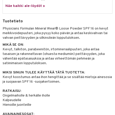
 verkkokaupasta
taloöljyt
Näe kaikki ale-löydöt »
ta & Viikset
talovoiteet
he 3: Kosteutus
teudenhoito
likiilto
t
talovoiteet
distaminen
rinta ja naamiot
lipuna
matics Elixir
o
Tuotetieto
rumit
distus
ltenrajausväri
yx
inkosuoja
Physicians Formulan Mineral Wear® Loose Powder SPF 16 on kevyt
mänympärysvoiteet
meikkivoidepuuteri, joka pysyy koko päivän ja antaa keskivahvan tai
rumit
makarvat
nique Happy
aihetta Miehille
vahvan peittävyyden ja silkinsileän lopputuloksen.
mien/Huulten Hoito
miväri
nique Happy For Men
nhoito
MIKÄ SE ON:
Kevyt, talkiton, parabeenitön, irtomineraalipuuteri, joka antaa
kkisiveltmit
kastus
tasaisen ja rakenneltavan (ohuesta mediumiin) peittävyyden, joka
vähentää epätasaiuuksia ja antaa virheettömän pehmeän ja
kkivoide
teutus & Soujaus
satiinimaisen lopputuloksen.
tevoide
ranajo & Ihonpuhdistus
MIKSI SINUN TULEE KÄYTTÄÄ TÄTÄ TUOTETTA:
Kevyt koostumus antaa ihon hengittää ja se sisältää mietoja ainesosia
justusvoide
ja suojaavan SPF 16 -suojakertoimen.
kipuna
RATKAISU:
Ongelmaiholle & herkälle iholle
teri
Kalpeudelle
Hienoille juonteille
siväri
mänrajauskynät
AVAINAINESOSAT
: