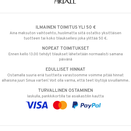
ILMAINEN TOIMITUS YLI 50 €
Aina maksuton vaihtoehto, huolimatta siitä ostatko yksittäisen
tuotteen tai koko tilauksellesi joka ylittää 50 €.
NOPEAT TOIMITUKSET
Ennen kello 13.00 tehdyt tilaukset lähetetään normaalisti samana
päivänä
EDULLISET HINNAT
Ostamalla suuria eriä tuotteita varastoomme voimme pitää hinnat
alhaisina juuri Sinua varten! Voit olla varma, että teet löytöjä sivuillamme.
TURVALLINEN OSTAMINEN
laskulla, pankkikortilla tai asiakastilin kautta