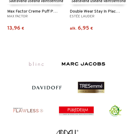
Saatavana useana vaihtoehtona
Saatavana useana vaihtoehtona
Max Factor Creme Puff Pressed Power
Double Wear Stay In Place Matte Powder Foundation
MAX FACTOR
ESTÉE LAUDER
13,96
6,95
€
alk.
€