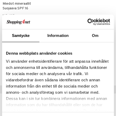
Miedot mineraallit
Suojaava SPF 16
Käyttö
Käytä mukana olevaa aplikaattoria ja levitä varovaisesti kasvoille.
Ainesosat
Samtycke
Information
Om
MICA, TITANIUM DIOXIDE, ZINC OXIDE, LAUROYL LYSINE, ZINC
STEARATE, BORON NITRIDE, PHENOXYETHANOL, CAPRYLYL
GLYCOL, ETHYLHEXYLGLYCERIN, HEXYLENE GLYCOL, O-CYMEN-
5-OL, CI 77491, CI 77492, CI 77499. +/-: CI 77891. [1807-1]
Denna webbplats använder cookies
Vi använder enhetsidentifierare för att anpassa innehållet
Tuotenumero
och annonserna till användarna, tillhandahålla funktioner
CPH12-PJ-12-TRA-XX
för sociala medier och analysera vår trafik. Vi
vidarebefordrar även sådana identifierare och annan
information från din enhet till de sociala medier och
Suositut tuotteet
annons- och analysföretag som vi samarbetar med.
Dessa kan i sin tur kombinera informationen med annan
kampanja
-25%
information som du har tillhandahållit eller som de har
samlat in när du har använt deras tjänster. Du godkänner