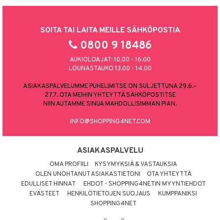
SOITA TAI LAITA MEILLE SÄHKÖPOSTIA
0800 9 18486
AUKIOLOAJAT: 10.00 - 16.00
LOUNASTAUKO 13.00 - 14.00
ASIAKASPALVELUMME PUHELIMITSE ON SULJETTUNA 29.6.–
27.7. OTA MEIHIN YHTEYTTÄ SÄHKÖPOSTITSE
NIIN AUTAMME SINUA MAHDOLLISIMMAN PIAN.
INFO@SHOPPING4NET.COM
ASIAKASPALVELU
OMA PROFIILI
KYSYMYKSIÄ & VASTAUKSIA
OLEN UNOHTANUT ASIAKASTIETONI
OTA YHTEYTTÄ
EDULLISET HINNAT
EHDOT - SHOPPING4NETIN MYYNTIEHDOT
EVÄSTEET
HENKILÖTIETOJEN SUOJAUS
KUMPPANIKSI
SHOPPING4NET