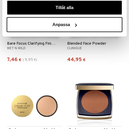
våra cookies vid fortsatt användande av vår webbplats.
Tillåt alla
Anpassa
Saatavana useana vaihtoehtona
Saatavana useana vaihtoehtona
Bare Focus Clarifying Finishing Powder
Blended Face Powder
WET N WILD
CLINIQUE
7,46
44,95
9,95
€
(
€
)
€