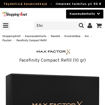
Täydellisiä kesävinkkejä
-
Ilmainen toimitus yli 50 €
Kauneudenhoito
ERKKEJÄ
Kauneudenhoito
M BRANDS
T
Piilolinssit
Shopping4net
»
Kauneudenhoito
»
Naisille
»
Kosmetiikka
»
Iho
»
Puuteri
»
Facefinity Compact Refill
JAT
Luontaistuotteet
UOTTEITA
Apteekki
Facefinity Compact Refill (10 gr)
Fitness
t
Koti & Sisustus
t Set
ito
Lelut, Lapsi & Vauva
jat / Kammat
inkotuotteet
Tuotemerkkejä
skuurit
koistuotteet
lakorut
iikka
Kampanjat
stenlähtö
eruskettavat tuotteet
vakorut
t Set