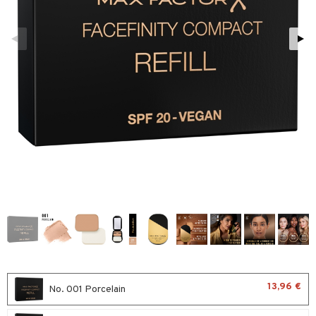
sväri
vojen poisto
nekorut
ulet
toaineet
vojen hoito
muksia
likiilto
o
isteita
vovesi
vovoiteet
lipuna
nzer & Highlighter
ivashamppoo
distus
kkä iho
metiikkalaukkuja
lirasva
kkivoide
ve-in hoitoaine
mämeikinpoisto
va iho
rinta
auskynä
tevoide
toilu
maali iho
japakkaukset
kipuna
ssuihkeet
kölaitteet
vainen iho
amiot
mer
arat
mpoot
rumit
teri
lto & Antifrizz
ohoitoa
mänympärysvoiteet
ytetty Päivävoide
pösuojat
nnet
heuttavat tuotteet
okynnet
t tarvikkeet
a & Geeli
sien hoito
kkaus
mät
13,96 €
No. 001 Porcelain
silakanpoisto
ut
liner / Kajaali
mit