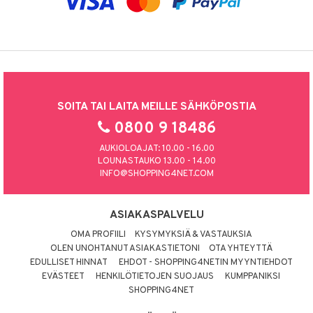
SOITA TAI LAITA MEILLE SÄHKÖPOSTIA
0800 9 18486
AUKIOLOAJAT: 10.00 - 16.00
LOUNASTAUKO 13.00 - 14.00
INFO@SHOPPING4NET.COM
ASIAKASPALVELU
OMA PROFIILI
KYSYMYKSIÄ & VASTAUKSIA
OLEN UNOHTANUT ASIAKASTIETONI
OTA YHTEYTTÄ
EDULLISET HINNAT
EHDOT - SHOPPING4NETIN MYYNTIEHDOT
EVÄSTEET
HENKILÖTIETOJEN SUOJAUS
KUMPPANIKSI
SHOPPING4NET