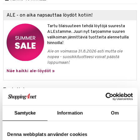
 verkkokaupasta
taloöljyt
ta & Viikset
talovoiteet
he 3: Kosteutus
teudenhoito
likiilto
t
ALE - on aika napsauttaa löydöt kotiin!
talovoiteet
distaminen
rinta ja naamiot
lipuna
matics Elixir
o
Tartu tilaisuuteen tehdä löytöjä suuresta
rumit
distus
ltenrajausväri
ALEstamme. Juuri nyt tarjoamme suuren
yx
inkosuoja
valikoiman jännittäviä tuotteita alennetuilla
mänympärysvoiteet
rumit
makarvat
nique Happy
hinnoilla!
aihetta Miehille
Ale on voimassa 31.8.2026 asti mutta ole
mien/Huulten Hoito
miväri
nique Happy For Men
nhoito
nopea - suosikkituotteesi voivat päästä
loppumaan!
kkisiveltmit
kastus
Näe kaikki ale-löydöt »
kkivoide
teutus & Soujaus
tevoide
ranajo & Ihonpuhdistus
Tuotetieto
Facefinity Compact Refill Max Factorilta on täyttöpakkaus Facefinity
justusvoide
Compact Refillableille, joka tarjoaa loputtoman puuteritäydellisyyden
kipuna
ja virheettömän mattapohjan. Se on puristettu puuterimeikkivoide,
joka peittää kuin nestemäinen meikkivoide, kevyen puuterimaisella
Samtycke
Information
Om
teri
tunteella, joka kestää jopa 24 tuntia. Antioksidanttinen ja vegaaninen
koostumus toimii suojakilpenä suojaten ihoasi saasteilta, kun taas SPF
siväri
20 auttaa suojaamaan UVA-/UVB-säteiltä. Tuotteet ovat saaneet
Denna webbplats använder cookies
inspiraatiota Max Factorin suosituilta meikkiartisteilta. Tulokset
mänrajauskynät