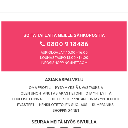
SOITA TAI LAITA MEILLE SÄHKÖPOSTIA
0800 9 18486
AUKIOLOAJAT: 10.00 - 16.00
LOUNASTAUKO 13.00 - 14.00
INFO@SHOPPING4NET.COM
ASIAKASPALVELU
OMA PROFIILI
KYSYMYKSIÄ & VASTAUKSIA
OLEN UNOHTANUT ASIAKASTIETONI
OTA YHTEYTTÄ
EDULLISET HINNAT
EHDOT - SHOPPING4NETIN MYYNTIEHDOT
EVÄSTEET
HENKILÖTIETOJEN SUOJAUS
KUMPPANIKSI
SHOPPING4NET
SEURAA MEITÄ MYÖS SIVUILLA