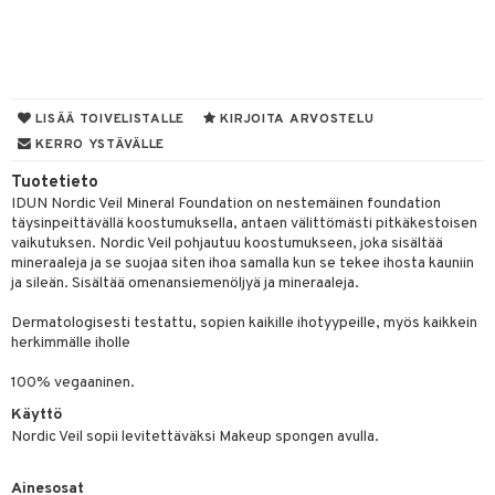
silakat
setit
oripset
 de cologne
onhoito
vikkeet
makarvat
 de parfum
i & Lapset
mivärit
 de toilette
inkotuotteet
t
LISÄÄ TOIVELISTALLE
KIRJOITA ARVOSTELU
sienhoito
japakkaukset
dorantit
stenlähtö
sasto
ito
iikkalaukkuja
KERRO YSTÄVÄLLE
siväri
ksukynttilät &
koistuotteet
Tuotetieto
sväri
inkotuotteet
sit
mit
otteita
onetuoksut
IDUN Nordic Veil Mineral Foundation on nestemäinen foundation
t Set
toaineet
koistuotteet
er shave balm
ko
onhoito
täysinpeittävällä koostumuksella, antaen välittömästi pitkäkestoisen
talosuihke
vaikutuksen. Nordic Veil pohjautuu koostumukseen, joka sisältää
eruskettavat tuotteet
toilu
eruskettavat tuotteet
er shave lotion
inkotuotteet
mineraaleja ja se suojaa siten ihoa samalla kun se tekee ihosta kauniin
ja sileän. Sisältää omenansiemenöljyä ja mineraaleja.
kojen hoito
kölaitteet
vovoiteet
 de cologne
dorantit
linssit
Dermatologisesti testattu, sopien kaikille ihotyypeille, myös kaikkein
vojen poisto
mpoot
metiikkalaukkuja
 de toilette
koistuotteet
UE
herkimmälle iholle
ien hoito
vikkeita
rinta
japakkaukset
eruskettavat tuotteet
e
100% vegaaninen.
spalvelu
rinta
japakkaus
vojen poisto
Käyttö
 10
 System
ksiä & vastauksia
Nordic Veil sopii levitettäväksi Makeup spongen avulla.
pytuotteita
amiot
ien hoito
he 1: Puhdistus
ito
tuotetta
hkugeelit & saippuat
ranajotuotteet
hkugeelit & saippuat
Ainesosat
he 2: Kirkastus
ien- ja Vartalonhoito