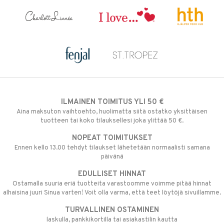
ILMAINEN TOIMITUS YLI 50 €
Aina maksuton vaihtoehto, huolimatta siitä ostatko yksittäisen
tuotteen tai koko tilauksellesi joka ylittää 50 €.
NOPEAT TOIMITUKSET
Ennen kello 13.00 tehdyt tilaukset lähetetään normaalisti samana
päivänä
EDULLISET HINNAT
Ostamalla suuria eriä tuotteita varastoomme voimme pitää hinnat
alhaisina juuri Sinua varten! Voit olla varma, että teet löytöjä sivuillamme.
TURVALLINEN OSTAMINEN
laskulla, pankkikortilla tai asiakastilin kautta