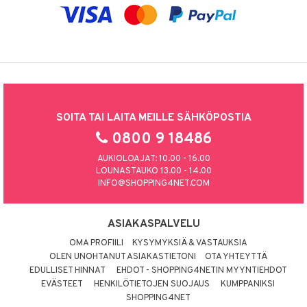
SOITA TAI LAITA MEILLE SÄHKÖPOSTIA
0800 9 18486
AUKIOLOAJAT: 10.00 - 16.00
LOUNASTAUKO 13.00 - 14.00
INFO@SHOPPING4NET.COM
ASIAKASPALVELU
OMA PROFIILI
KYSYMYKSIÄ & VASTAUKSIA
OLEN UNOHTANUT ASIAKASTIETONI
OTA YHTEYTTÄ
EDULLISET HINNAT
EHDOT - SHOPPING4NETIN MYYNTIEHDOT
EVÄSTEET
HENKILÖTIETOJEN SUOJAUS
KUMPPANIKSI
SHOPPING4NET