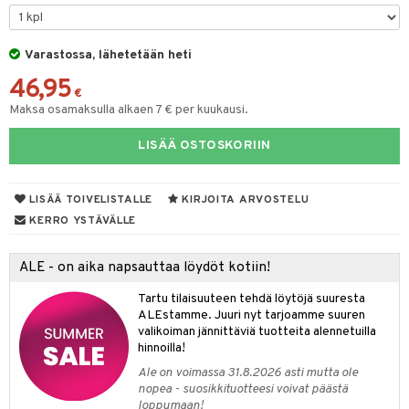
silakat
setit
oripset
 de cologne
onhoito
vikkeet
makarvat
 de parfum
i & Lapset
Varastossa, lähetetään heti
46,95
mivärit
 de toilette
inkotuotteet
t
€
Maksa osamaksulla alkaen 7 € per kuukausi.
sienhoito
japakkaukset
dorantit
stenlähtö
sasto
ito
iikkalaukkuja
LISÄÄ OSTOSKORIIN
siväri
ksukynttilät &
koistuotteet
sväri
inkotuotteet
sit
mit
otteita
onetuoksut
t Set
toaineet
koistuotteet
er shave balm
ko
onhoito
talosuihke
LISÄÄ TOIVELISTALLE
KIRJOITA ARVOSTELU
eruskettavat tuotteet
toilu
eruskettavat tuotteet
er shave lotion
inkotuotteet
KERRO YSTÄVÄLLE
kojen hoito
kölaitteet
vovoiteet
 de cologne
dorantit
linssit
ALE - on aika napsauttaa löydöt kotiin!
vojen poisto
mpoot
metiikkalaukkuja
 de toilette
koistuotteet
UE
Tartu tilaisuuteen tehdä löytöjä suuresta
ien hoito
vikkeita
rinta
japakkaukset
eruskettavat tuotteet
e
ALEstamme. Juuri nyt tarjoamme suuren
spalvelu
valikoiman jännittäviä tuotteita alennetuilla
rinta
japakkaus
vojen poisto
 10
 System
hinnoilla!
ksiä & vastauksia
pytuotteita
amiot
ien hoito
Ale on voimassa 31.8.2026 asti mutta ole
he 1: Puhdistus
ito
nopea - suosikkituotteesi voivat päästä
tuotetta
hkugeelit & saippuat
ranajotuotteet
hkugeelit & saippuat
loppumaan!
he 2: Kirkastus
ien- ja Vartalonhoito