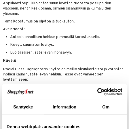
Applikaattoripuikko antaa sinun levittää tuotetta poskipäiden
yläosaan, nenän keskiosaan, silmien sisänurkkiin ja kulmaluiden
yläosaan.
Tämä koostumus on öljytön ja tuoksuton.
Avaintiedot:
Antaa luonnollisen hehkun pehmeällä korostuksella.
Kevyt, saumaton levitys.
Luo tasaisen, säteilevän ihonsävyn.
Käyttö
Rodial Glass Highlighterin käyttö on melko yksinkertaista ja voi antaa
ihollesi kauniin, säteilevän hehkun. Tässä ovat vaiheet sen
levittämiseen:
1. Valmistele ihosi: Aloita puhtaalla, kosteutetulla kasvoilla. Voit
levittää tavallisen meikkivoiteesi tai pohjameikkisi, jos käytät
sellaista.
Samtycke
Information
Om
2. Levitä highlighter: Käytä applikaattoritikkua levittääksesi
highlighteria kasvojesi korkeisiin kohtiin. Näihin alueisiin kuuluvat
yleensä:
- Poskipäidesi yläosa
Denna webbplats använder cookies
- Nenänvarsi