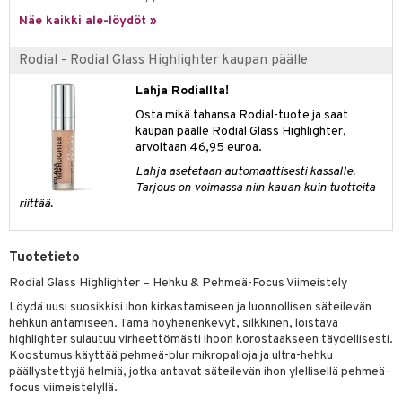
 verkkokaupasta
taloöljyt
Näe kaikki ale-löydöt »
ta & Viikset
talovoiteet
he 3: Kosteutus
teudenhoito
likiilto
t
talovoiteet
distaminen
Rodial - Rodial Glass Highlighter kaupan päälle
rinta ja naamiot
lipuna
matics Elixir
o
rumit
distus
ltenrajausväri
Lahja Rodiallta!
yx
inkosuoja
mänympärysvoiteet
Osta mikä tahansa Rodial-tuote ja saat
rumit
makarvat
nique Happy
aihetta Miehille
kaupan päälle Rodial Glass Highlighter,
arvoltaan 46,95 euroa.
mien/Huulten Hoito
miväri
nique Happy For Men
nhoito
Lahja asetetaan automaattisesti kassalle.
kkisiveltmit
kastus
Tarjous on voimassa niin kauan kuin tuotteita
riittää.
kkivoide
teutus & Soujaus
tevoide
ranajo & Ihonpuhdistus
Tuotetieto
justusvoide
Rodial Glass Highlighter – Hehku & Pehmeä-Focus Viimeistely
kipuna
Löydä uusi suosikkisi ihon kirkastamiseen ja luonnollisen säteilevän
hehkun antamiseen. Tämä höyhenenkevyt, silkkinen, loistava
teri
highlighter sulautuu virheettömästi ihoon korostaakseen täydellisesti.
Koostumus käyttää pehmeä-blur mikropalloja ja ultra-hehku
siväri
päällystettyjä helmiä, jotka antavat säteilevän ihon ylellisellä pehmeä-
focus viimeistelyllä.
mänrajauskynät