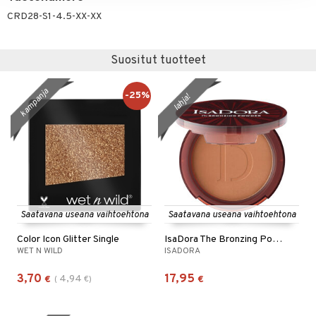
CRD28-S1-4.5-XX-XX
Suositut tuotteet
kampanja
-25%
lahja!
Saatavana useana vaihtoehtona
Saatavana useana vaihtoehtona
Color Icon Glitter Single
IsaDora The Bronzing Powder
WET N WILD
ISADORA
3,70
17,95
4,94
€
(
€
)
€