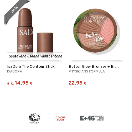
lahja!
Saatavana useana vaihtoehtona
IsaDora The Contour Stick
Butter Glow Bronzer + Blush
ISADORA
PHYSICIANS FORMULA
14,95
22,95
alk.
€
€