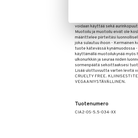
Puuteri
uudella parannetulla koostumuksel
Ripsiväri
muotoilukynä on helppo käyttää, 
luonnollisiin muotoihin luoden peh
Silmänrajauskynät
monitoimikynä on rakennettavaa vä
voidaan käyttää sekä aurinkopuut
Muotoilu ja muotoilu eivät ole ko
määrittelee piirteitäsi luonnolli
joka sulautuu ihoon - Kermainen 
tuote kätevässä kynämuodossa - 
käyttämällä muotoilukynää myös huu
ulkonurkkiin ja seuraa niiden luonn
sormenpäätä sekoittaaksesi tuotet
Lisää ulottuvuutta varten levitä v
CRUELTY FREE. KLIINISESTI 
VEGAANIYSTÄVÄLLINEN.
Tuotenumero
CIA2-0S-5.5-034-XX