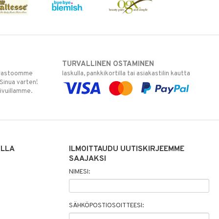
TURVALLINEN OSTAMINEN
varastoomme
laskulla, pankkikortilla tai asiakastilin kautta
 Sinua varten!
sivuillamme.
ILLA
ILMOITTAUDU UUTISKIRJEEMME
SAAJAKSI
NIMESI:
SÄHKÖPOSTIOSOITTEESI: