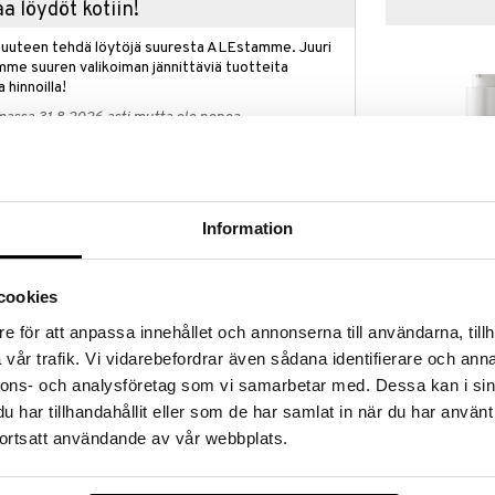
a löydöt kotiin!
isuuteen tehdä löytöjä suuresta ALEstamme. Juuri
mme suuren valikoiman jännittäviä tuotteita
a hinnoilla!
massa 31.8.2026 asti mutta ole nopea -
otteesi voivat päästä loppumaan!
i ale-löydöt »
Saatavana
pan päälle
vaihtoe
Information
IsaDora The W
Doralta!
Glow Foundati
naisia IsaDorailta vähintään 20 eurolla ja saat The
ISADORA
cookies
r Volume Mascara IsaDorailta kaupan päälle, arvo
17,95
a.
€
e för att anpassa innehållet och annonserna till användarna, tillh
etaan automaattisesti kassalle.
vår trafik. Vi vidarebefordrar även sådana identifierare och anna
voimassa niin kauan kuin tuotteita riittää.
nnons- och analysföretag som vi samarbetar med. Dessa kan i sin
har tillhandahållit eller som de har samlat in när du har använt
ortsatt användande av vår webbplats.
t, muotoileva meikkikynä, joka korostaa ja
osittu voidemainen muotoilukynä on nyt päivitetty