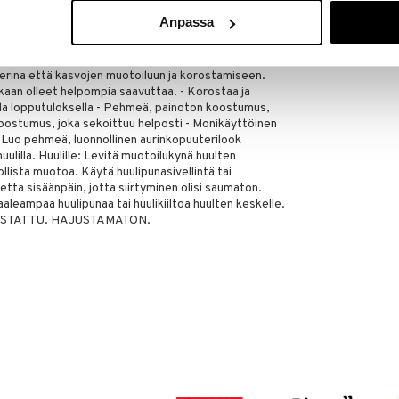
la ja väriä ilmaisevalla pakkauksella. Voidemainen
Anpassa
ja sen kevyt koostumus sulautuu helposti kasvojesi
meän, luonnollisen "valo- ja varjoefektin". Kätevä
riä, joka sulautuu saumattomasti ihoon ja sitä
erina että kasvojen muotoiluun ja korostamiseen.
skaan olleet helpompia saavuttaa. - Korostaa ja
sella lopputuloksella - Pehmeä, painoton koostumus,
koostumus, joka sekoittuu helposti - Monikäyttöinen
Luo pehmeä, luonnollinen aurinkopuuterilook
lilla. Huulille: Levitä muotoilukynä huulten
ollista muotoa. Käytä huulipunasivellintä tai
ta sisäänpäin, jotta siirtyminen olisi saumaton.
aaleampaa huulipunaa tai huulikiiltoa huulten keskelle.
TESTATTU. HAJUSTAMATON.