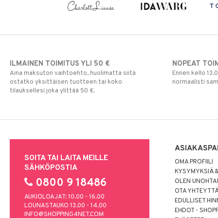
ILMAINEN TOIMITUS YLI 50 €
NOPEAT TOI
Aina maksuton vaihtoehto, huolimatta siitä
Ennen kello 13.
ostatko yksittäisen tuotteen tai koko
normaalisti sa
tilauksellesi joka ylittää 50 €.
ASIAKASPA
SOITA TAI LAITA MEILLE
OMA PROFIILI
SÄHKÖPOSTIA
KYSYMYKSIÄ &
0800 9 18486
OLEN UNOHTAN
OTA YHTEYTT
AUKIOLOAJAT: 10.00 - 16.00
EDULLISET HI
LOUNASTAUKO 13.00 - 14.00
EHDOT - SHOP
INFO@SHOPPING4NET.COM