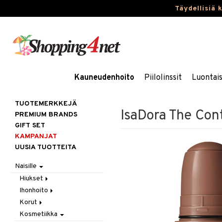
Täydellisiä 
Kauneudenhoito
Piilolinssit
Luontai
TUOTEMERKKEJÄ
IsaDora The Cont
PREMIUM BRANDS
GIFT SET
KAMPANJAT
UUSIA TUOTTEITA
Naisille
Hiukset
Ihonhoito
Gift Set
Korut
Harjat / Kammat
Aurinkotuotteet
Kosmetiikka
Hiuskuurit
Erikoistuotteet
Kaulakorut