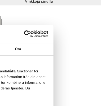
Vinkkejä sinulle
 useana
htona
Om
ake Up the
on
andahålla funktioner för
n information från din enhet
 tur kombinera informationen
 deras tjänster. Du