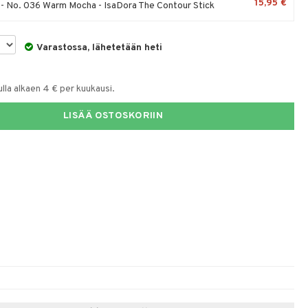
15,95 €
 - No. 036 Warm Mocha - IsaDora The Contour Stick
Varastossa, lähetetään heti
la alkaen 4 € per kuukausi.
LISÄÄ OSTOSKORIIN