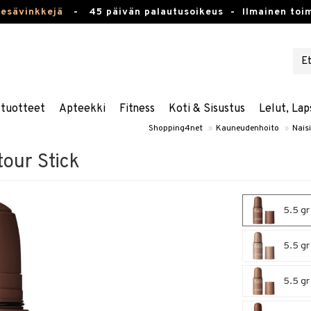
kesävinkkejä
-
45 päivän palautusoikeus -
Ilmainen toim
stuotteet
Apteekki
Fitness
Koti & Sisustus
Lelut, Lap
Shopping4net
»
Kauneudenhoito
»
Naisi
our Stick
5.5 gr
5.5 gr
5.5 gr