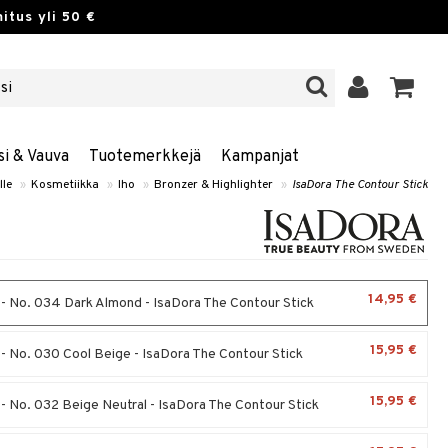
itus yli 50 €
si & Vauva
Tuotemerkkejä
Kampanjat
lle
»
Kosmetiikka
»
Iho
»
Bronzer & Highlighter
»
IsaDora The Contour Stick
14,95 €
 - No. 034 Dark Almond - IsaDora The Contour Stick
15,95 €
 - No. 030 Cool Beige - IsaDora The Contour Stick
15,95 €
 - No. 032 Beige Neutral - IsaDora The Contour Stick