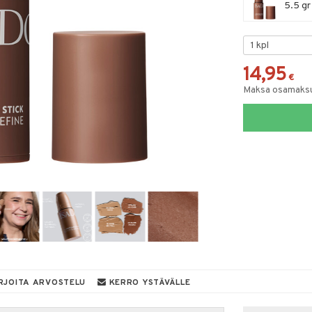
5.5 gr
14,95
€
Maksa osamaksul
RJOITA ARVOSTELU
KERRO YSTÄVÄLLE