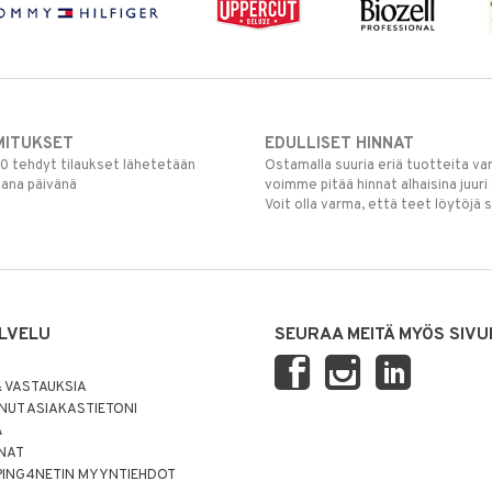
MITUKSET
EDULLISET HINNAT
00 tehdyt tilaukset lähetetään
Ostamalla suuria eriä tuotteita 
mana päivänä
voimme pitää hinnat alhaisina juuri
Voit olla varma, että teet löytöjä 
LVELU
SEURAA MEITÄ MYÖS SIVU
 VASTAUKSIA
UT ASIAKASTIETONI
Ä
NNAT
PING4NETIN MYYNTIEHDOT