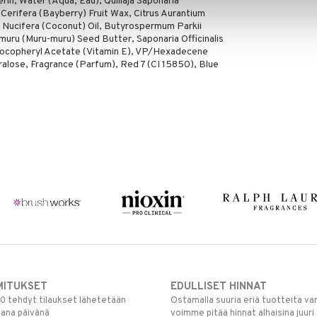
erin, Water (Aqua, Eau), Quillaja Saponaria
Cerifera (Bayberry) Fruit Wax, Citrus Aurantium
 Nucifera (Coconut) Oil, Butyrospermum Parkii
uru (Muru-muru) Seed Butter, Saponaria Officinalis
Tocopheryl Acetate (Vitamin E), VP/Hexadecene
alose, Fragrance (Parfum), Red 7 (CI 15850), Blue
MITUKSET
EDULLISET HINNAT
00 tehdyt tilaukset lähetetään
Ostamalla suuria eriä tuotteita 
mana päivänä
voimme pitää hinnat alhaisina juuri