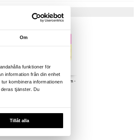
Vinkkejä sinulle
Om
andahålla funktioner för
n information från din enhet
y Sass -
b.fresh Whipped Dream -
 tur kombinera informationen
Moistuizing Body Whip
 deras tjänster. Du
B.FRESH
16,96
€
Tillåt alla