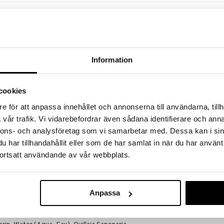
a löydöt kotiin!
isuuteen tehdä löytöjä suuresta ALEstamme. Juuri
mme suuren valikoiman jännittäviä tuotteita
a hinnoilla!
Information
massa 31.8.2026 asti mutta ole nopea -
otteesi voivat päästä loppumaan!
cookies
i ale-löydöt »
e för att anpassa innehållet och annonserna till användarna, tillh
vår trafik. Vi vidarebefordrar även sådana identifierare och anna
b.fresh Kiss M
nnons- och analysföretag som vi samarbetar med. Dessa kan i sin
 on huuliseerumi, joka sisältää mantelivoita ja
Lip Serum
har tillhandahållit eller som de har samlat in när du har använt
 ja käsittelee huulia. Seerumissa on makea voikreemin
B.FRESH
ortsatt användande av vår webbplats.
6,95
€
eniton.
Anpassa
ä tasaisesti.