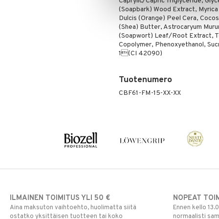
Caprylic/Capric Triglyceride, Glyc
(Soapbark) Wood Extract, Myrica 
Dulcis (Orange) Peel Cera, Cocos
(Shea) Butter, Astrocaryum Murum
(Soapwort) Leaf/Root Extract, 
Copolymer, Phenoxyethanol, Sucr
1(CI 42090)
Tuotenumero
CBF61-FM-15-XX-XX
ILMAINEN TOIMITUS YLI 50 €
NOPEAT TOI
Aina maksuton vaihtoehto, huolimatta siitä
Ennen kello 13.
ostatko yksittäisen tuotteen tai koko
normaalisti sa