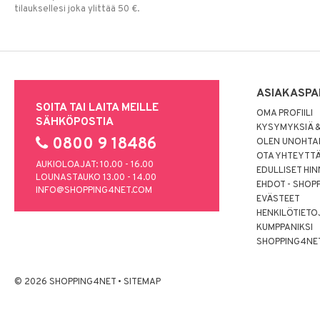
tilauksellesi joka ylittää 50 €.
ASIAKASPA
SOITA TAI LAITA MEILLE
OMA PROFIILI
SÄHKÖPOSTIA
KYSYMYKSIÄ &
0800 9 18486
OLEN UNOHTAN
OTA YHTEYTT
AUKIOLOAJAT: 10.00 - 16.00
EDULLISET HI
LOUNASTAUKO 13.00 - 14.00
EHDOT - SHOP
INFO@SHOPPING4NET.COM
EVÄSTEET
HENKILÖTIETO
KUMPPANIKSI
SHOPPING4NE
© 2026 SHOPPING4NET
•
SITEMAP