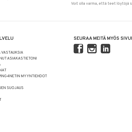
Voit olla varma, että teet löytöjä 
LVELU
SEURAA MEITÄ MYÖS SIVU
 VASTAUKSIA
UT ASIAKASTIETONI
Ä
NNAT
PING4NETIN MYYNTIEHDOT
JEN SUOJAUS
T