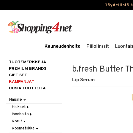
Täydellisiä 
Kauneudenhoito
Piilolinssit
Luontai
TUOTEMERKKEJÄ
b.fresh Butter T
PREMIUM BRANDS
GIFT SET
Lip Serum
KAMPANJAT
UUSIA TUOTTEITA
Naisille
Hiukset
Ihonhoito
Gift Set
Korut
Harjat / Kammat
Aurinkotuotteet
Kosmetiikka
Hiuskuurit
Erikoistuotteet
Kaulakorut