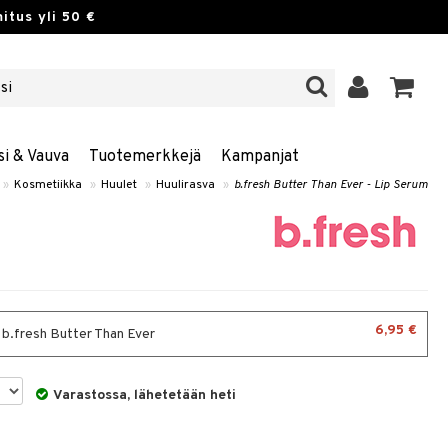
itus yli 50 €
si & Vauva
Tuotemerkkejä
Kampanjat
»
Kosmetiikka
»
Huulet
»
Huulirasva
»
b.fresh Butter Than Ever - Lip Serum
6,95 €
- b.fresh Butter Than Ever
Varastossa, lähetetään heti