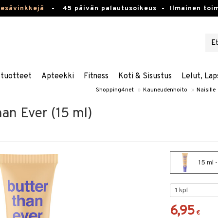
kesävinkkejä
-
45 päivän palautusoikeus -
Ilmainen toim
stuotteet
Apteekki
Fitness
Koti & Sisustus
Lelut, Lap
Shopping4net
»
Kauneudenhoito
»
Naisille
han Ever (15 ml)
15 ml 
6,95
€