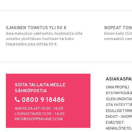
ILMAINEN TOIMITUS YLI 50 €
NOPEAT TOI
Aina maksuton vaihtoehto, huolimatta siitä
Ennen kello 13.
ostatko yksittäisen tuotteen tai koko
normaalisti sa
tilauksellesi joka ylittää 50 €.
ASIAKASPA
SOITA TAI LAITA MEILLE
OMA PROFIILI
SÄHKÖPOSTIA
KYSYMYKSIÄ &
0800 9 18486
OLEN UNOHTAN
OTA YHTEYTT
AUKIOLOAJAT: 10.00 - 16.00
EDULLISET HI
LOUNASTAUKO 13.00 - 14.00
EHDOT - SHOP
INFO@SHOPPING4NET.COM
EVÄSTEET
HENKILÖTIETO