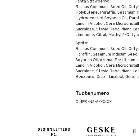
Fanta Strawberry:
Ricinus Communis Seed Oil, Cetyl 
Polybutene, Paraffin, Sesamum In
Hydrogenated Soybean Oil, Paraf
Lanolin Alcohol, Cera Microcristall
Sucralose, Stevia Rebaudiana Leaf
Limonene, Citral, Methyl 2-Octyn
Sprite:
Ricinus Communis Seed Oil, Cetyl
Paraffin, Sesamum Indicum Seed O
Soybean Oil, Aroma, Paraffinum L
Lanolin Alcohol, Cera Microcristall
Sucralose, Stevia Rebaudiana Leaf
Benzoate, Citral, Linalool, Geranio
Tuotenumero
CLIP9-N2-6-XX-XX