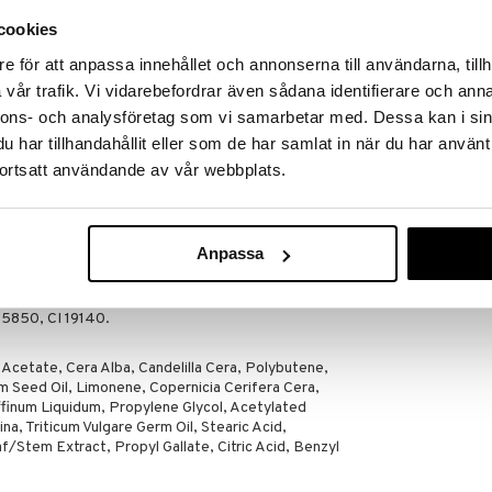
/Stem Extract, Propyl Gallate, Citric Acid, Citral,
ol, Geraniol, CI 77499, CI 77491, CI 77492.
cookies
e för att anpassa innehållet och annonserna till användarna, tillh
 Acetate, Cera Alba, Candelilla Cera, Polybutene,
vår trafik. Vi vidarebefordrar även sådana identifierare och anna
Oil, Aroma, Copernicia Cerifera Cera, Hydrogenated
raffinum Liquidum, Propylene Glycol, Acetylated
nnons- och analysföretag som vi samarbetar med. Dessa kan i sin
ina, Triticum Vulgare Germ Oil, Stearic Acid,
har tillhandahållit eller som de har samlat in när du har använt
/Stem Extract, Propyl Gallate, Citric Acid,
ortsatt användande av vår webbplats.
al, CI 77491, CI 77492.
 Acetate, Cera Alba, Candelilla Cera, Polybutene,
m Seed Oil, Copernicia Cerifera Cera, Hydrogenated
Anpassa
 Propylene Glycol, Acetylated Lanolin Alcohol, Cera
 Germ Oil, Stearic Acid, Sucralose, Stevia Rebaudiana
, Citric Acid, Limonene, Benzyl Benzoate, Citral,
15850, CI 19140.
 Acetate, Cera Alba, Candelilla Cera, Polybutene,
 Seed Oil, Limonene, Copernicia Cerifera Cera,
finum Liquidum, Propylene Glycol, Acetylated
ina, Triticum Vulgare Germ Oil, Stearic Acid,
/Stem Extract, Propyl Gallate, Citric Acid, Benzyl