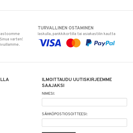
TURVALLINEN OSTAMINEN
varastoomme
laskulla, pankkikortilla tai asiakastilin kautta
 Sinua varten!
sivuillamme.
ILLA
ILMOITTAUDU UUTISKIRJEEMME
SAAJAKSI
NIMESI:
SÄHKÖPOSTIOSOITTEESI: