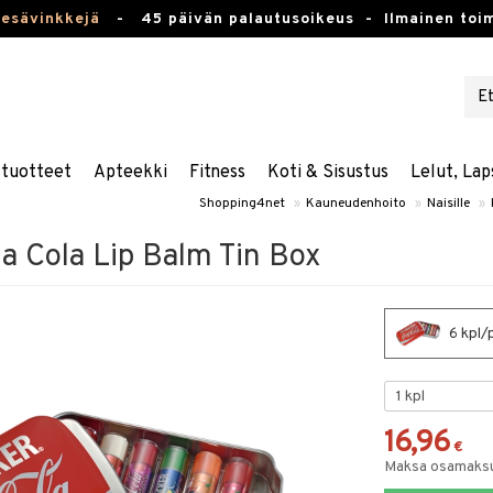
kesävinkkejä
-
45 päivän palautusoikeus -
Ilmainen toim
stuotteet
Apteekki
Fitness
Koti & Sisustus
Lelut, Lap
Shopping4net
»
Kauneudenhoito
»
Naisille
»
a Cola Lip Balm Tin Box
6 kpl/
16,96
€
Maksa osamaksul