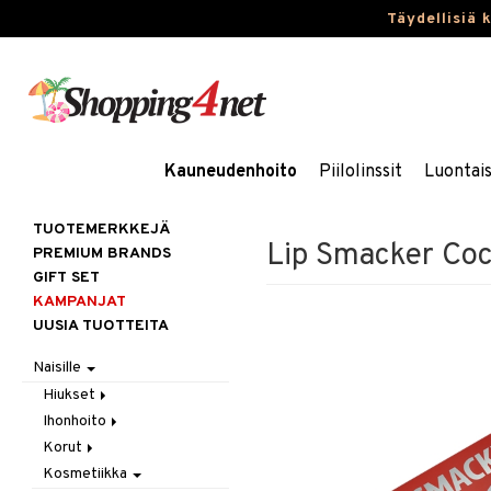
Täydellisiä 
Kauneudenhoito
Piilolinssit
Luontai
TUOTEMERKKEJÄ
Lip Smacker Coc
PREMIUM BRANDS
GIFT SET
KAMPANJAT
UUSIA TUOTTEITA
Naisille
Hiukset
Ihonhoito
Gift Set
Korut
Harjat / Kammat
Aurinkotuotteet
Kosmetiikka
Hiuskuurit
Erikoistuotteet
Kaulakorut