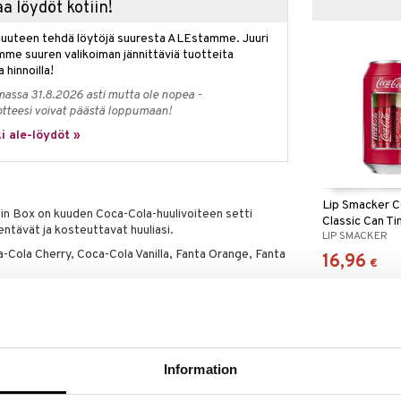
a löydöt kotiin!
isuuteen tehdä löytöjä suuresta ALEstamme. Juuri
mme suuren valikoiman jännittäviä tuotteita
a hinnoilla!
massa 31.8.2026 asti mutta ole nopea -
otteesi voivat päästä loppumaan!
i ale-löydöt »
Lip Smacker C
in Box on kuuden Coca-Cola-huulivoiteen setti
Classic Can Ti
ntävät ja kosteuttavat huuliasi.
LIP SMACKER
Balm
-Cola Cherry, Coca-Cola Vanilla, Fanta Orange, Fanta
16,96
€
 Acetate, Cera Alba, Candelilla Cera, Polybutene,
il, Copernicia Cerifera Cera, Hydrogenated
Information
m Liquidum, Aroma, Propylene Glycol, Acetylated
ina, Triticum Vulgare Germ Oil, Stearic Acid,