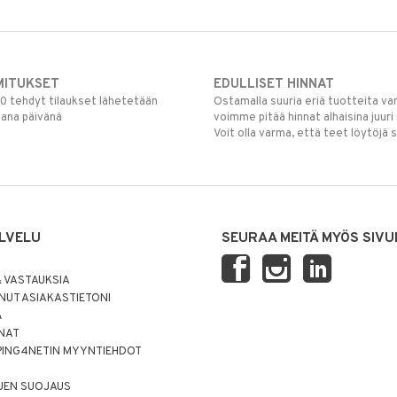
MITUKSET
EDULLISET HINNAT
00 tehdyt tilaukset lähetetään
Ostamalla suuria eriä tuotteita 
mana päivänä
voimme pitää hinnat alhaisina juuri
Voit olla varma, että teet löytöjä 
LVELU
SEURAA MEITÄ MYÖS SIVU
 VASTAUKSIA
UT ASIAKASTIETONI
Ä
NNAT
PING4NETIN MYYNTIEHDOT
JEN SUOJAUS