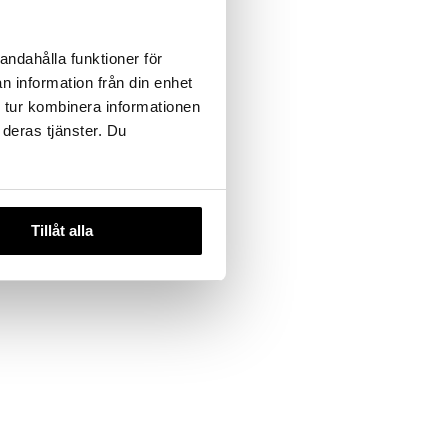
andahålla funktioner för
n information från din enhet
 tur kombinera informationen
 deras tjänster. Du
Tillåt alla