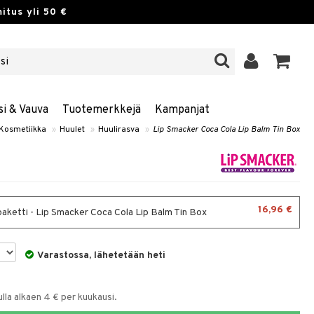
itus yli 50 €
si & Vauva
Tuotemerkkejä
Kampanjat
Kosmetiikka
»
Huulet
»
Huulirasva
»
Lip Smacker Coca Cola Lip Balm Tin Box
16,96 €
paketti - Lip Smacker Coca Cola Lip Balm Tin Box
Varastossa, lähetetään heti
la alkaen 4 € per kuukausi.