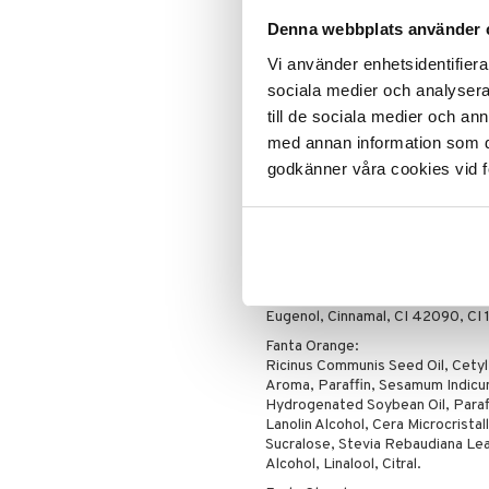
Sucralose, Stevia Rebaudiana Leaf
Benzyl Benzoate, Cinnamal, Eugen
Denna webbplats använder 
Coca-Cola Vanilla:
Vi använder enhetsidentifierar
Ricinus Communis Seed Oil, Cetyl
sociala medier och analysera 
Paraffin, Sesamum Indicum Seed 
Soybean Oil, Benzyl Benzoate, Pa
till de sociala medier och a
Lanolin Alcohol, Cera Microcristall
med annan information som du 
Sucralose, Stevia Rebaudiana Leaf
godkänner våra cookies vid f
Limonene, Citral, Eugenol, Cinnam
Coca-Cola Cherry:
Ricinus Communis Seed Oil, Cetyl
Aroma, Paraffin, Sesamum Indicu
Soybean Oil, Paraffinum Liquidum,
Microcristallina, Triticum Vulgare
Leaf/Stem Extract, Propyl Gallate
Eugenol, Cinnamal, CI 42090, CI 
Fanta Orange:
Ricinus Communis Seed Oil, Cetyl
Aroma, Paraffin, Sesamum Indicum
Hydrogenated Soybean Oil, Paraf
Lanolin Alcohol, Cera Microcristall
Sucralose, Stevia Rebaudiana Leaf
Alcohol, Linalool, Citral.