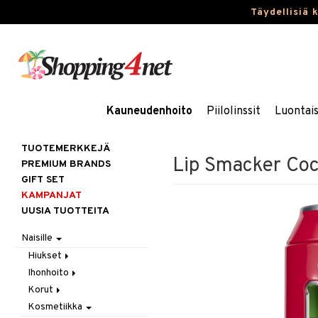
Täydellisiä 
Kauneudenhoito
Piilolinssit
Luontai
TUOTEMERKKEJÄ
Lip Smacker Coc
PREMIUM BRANDS
GIFT SET
KAMPANJAT
UUSIA TUOTTEITA
Naisille
Hiukset
Ihonhoito
Gift Set
Korut
Harjat / Kammat
Aurinkotuotteet
Kosmetiikka
Hiuskuurit
Erikoistuotteet
Kaulakorut