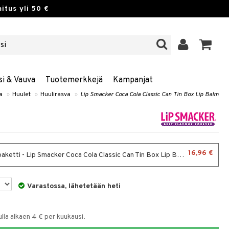
itus yli 50 €
si & Vauva
Tuotemerkkejä
Kampanjat
a
»
Huulet
»
Huulirasva
»
Lip Smacker Coca Cola Classic Can Tin Box Lip Balm
16,96 €
aketti - Lip Smacker Coca Cola Classic Can Tin Box Lip Balm
Varastossa, lähetetään heti
la alkaen 4 € per kuukausi.