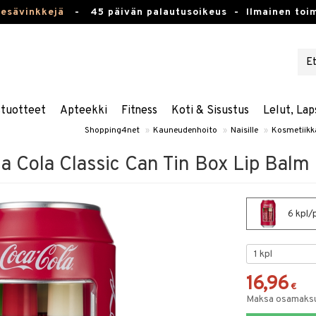
kesävinkkejä
-
45 päivän palautusoikeus -
Ilmainen toim
stuotteet
Apteekki
Fitness
Koti & Sisustus
Lelut, Lap
Shopping4net
»
Kauneudenhoito
»
Naisille
»
Kosmetiikk
a Cola Classic Can Tin Box Lip Balm
6 kpl/p
16,96
€
Maksa osamaksul