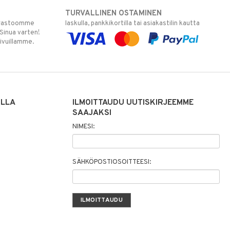
TURVALLINEN OSTAMINEN
varastoomme
laskulla, pankkikortilla tai asiakastilin kautta
 Sinua varten!
sivuillamme.
ILLA
ILMOITTAUDU UUTISKIRJEEMME
SAAJAKSI
NIMESI:
SÄHKÖPOSTIOSOITTEESI: