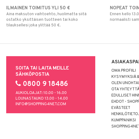
ILMAINEN TOIMITUS YLI 50 €
NOPEAT TOI
Aina maksuton vaihtoehto, huolimatta siitä
Ennen kello 13.
ostatko yksittäisen tuotteen tai koko
normaalisti sa
tilauksellesi joka ylittää 50 €.
ASIAKASPA
SOITA TAI LAITA MEILLE
OMA PROFIILI
SÄHKÖPOSTIA
KYSYMYKSIÄ &
0800 9 18486
OLEN UNOHTAN
OTA YHTEYTT
AUKIOLOAJAT: 10.00 - 16.00
EDULLISET HI
LOUNASTAUKO 13.00 - 14.00
EHDOT - SHOP
INFO@SHOPPING4NET.COM
EVÄSTEET
HENKILÖTIETO
KUMPPANIKSI
SHOPPING4NE