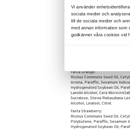
Paraffin, Sesamum Indicum Seed 
Vi använder enhetsidentifierar
Soybean Oil, Benzyl Benzoate, Pa
sociala medier och analysera 
Lanolin Alcohol, Cera Microcristall
Sucralose, Stevia Rebaudiana Leaf
till de sociala medier och a
Limonene, Citral, Eugenol, Cinnam
med annan information som du 
Coca-Cola Cherry:
godkänner våra cookies vid f
Ricinus Communis Seed Oil, Cetyl
Aroma, Paraffin, Sesamum Indicu
Soybean Oil, Paraffinum Liquidum,
Microcristallina, Triticum Vulgare
Leaf/Stem Extract, Propyl Gallate
Eugenol, Cinnamal, CI 42090, CI 
Fanta Orange:
Ricinus Communis Seed Oil, Cetyl
Aroma, Paraffin, Sesamum Indicum
Hydrogenated Soybean Oil, Paraf
Lanolin Alcohol, Cera Microcristall
Sucralose, Stevia Rebaudiana Leaf
Alcohol, Linalool, Citral.
Fanta Strawberry:
Ricinus Communis Seed Oil, Cetyl 
Polybutene, Paraffin, Sesamum In
Hydrogenated Soybean Oil, Paraf