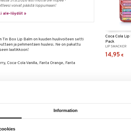
massa 31.8.2026 asti mutta ole nopea -
otteesi voivat päästä loppumaan!
i ale-löydöt »
Coca Cola Lip
n Tin Box Lip Balm on kuuden huulivoiteen setti
Pack
euttaen ja pehmentäen huulesi. Ne on pakattu
LIP SMACKER
seen laatikkoon!
14,95
€
ry, Coca-Cola Vanilla, Fanta Orange, Fanta
 Acetate, Cera Alba, Candelilla Cera, Polybutene,
il, Copernicia Cerifera Cera, Hydrogenated
m Liquidum, Aroma, Propylene Glycol, Acetylated
ina, Triticum Vulgare Germ Oil, Stearic Acid,
Information
/Stem Extract, Propyl Gallate, Citric Acid, Citral,
ol, Geraniol, CI 77499, CI 77491, CI 77492.
cookies
 Acetate, Cera Alba, Candelilla Cera, Polybutene,