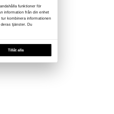
andahålla funktioner för
n information från din enhet
 tur kombinera informationen
 deras tjänster. Du
Tillåt alla