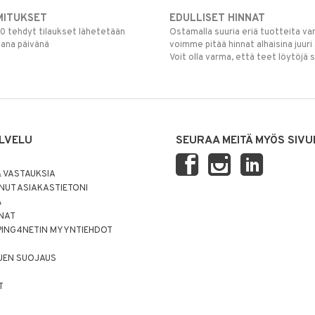
MITUKSET
EDULLISET HINNAT
00 tehdyt tilaukset lähetetään
Ostamalla suuria eriä tuotteita 
mana päivänä
voimme pitää hinnat alhaisina juuri
Voit olla varma, että teet löytöjä 
LVELU
SEURAA MEITÄ MYÖS SIVU
 VASTAUKSIA
UT ASIAKASTIETONI
Ä
NNAT
PING4NETIN MYYNTIEHDOT
JEN SUOJAUS
T