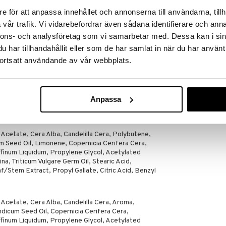
Oil, Aroma, Copernicia Cerifera Cera, Hydrogenated
e för att anpassa innehållet och annonserna till användarna, tillh
raffinum Liquidum, Propylene Glycol, Acetylated
vår trafik. Vi vidarebefordrar även sådana identifierare och anna
ina, Triticum Vulgare Germ Oil, Stearic Acid,
/Stem Extract, Propyl Gallate, Citric Acid,
nnons- och analysföretag som vi samarbetar med. Dessa kan i sin
al, CI 77491, CI 77492.
har tillhandahållit eller som de har samlat in när du har använt
ortsatt användande av vår webbplats.
 Acetate, Cera Alba, Candelilla Cera, Polybutene,
m Seed Oil, Copernicia Cerifera Cera, Hydrogenated
 Propylene Glycol, Acetylated Lanolin Alcohol, Cera
 Germ Oil, Stearic Acid, Sucralose, Stevia Rebaudiana
Anpassa
, Citric Acid, Limonene, Benzyl Benzoate, Citral,
15850, CI 19140.
 Acetate, Cera Alba, Candelilla Cera, Polybutene,
 Seed Oil, Limonene, Copernicia Cerifera Cera,
finum Liquidum, Propylene Glycol, Acetylated
ina, Triticum Vulgare Germ Oil, Stearic Acid,
/Stem Extract, Propyl Gallate, Citric Acid, Benzyl
Acetate, Cera Alba, Candelilla Cera, Aroma,
dicum Seed Oil, Copernicia Cerifera Cera,
finum Liquidum, Propylene Glycol, Acetylated