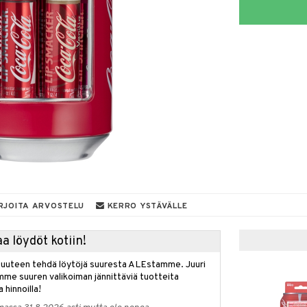
RJOITA ARVOSTELU
KERRO YSTÄVÄLLE
a löydöt kotiin!
isuuteen tehdä löytöjä suuresta ALEstamme. Juuri
mme suuren valikoiman jännittäviä tuotteita
a hinnoilla!