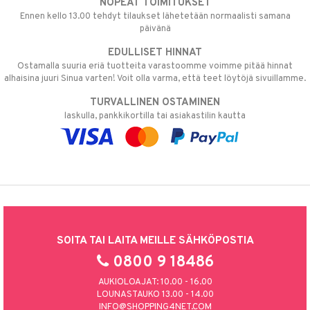
NOPEAT TOIMITUKSET
Ennen kello 13.00 tehdyt tilaukset lähetetään normaalisti samana
päivänä
EDULLISET HINNAT
Ostamalla suuria eriä tuotteita varastoomme voimme pitää hinnat
alhaisina juuri Sinua varten! Voit olla varma, että teet löytöjä sivuillamme.
TURVALLINEN OSTAMINEN
laskulla, pankkikortilla tai asiakastilin kautta
SOITA TAI LAITA MEILLE SÄHKÖPOSTIA
0800 9 18486
AUKIOLOAJAT: 10.00 - 16.00
LOUNASTAUKO 13.00 - 14.00
INFO@SHOPPING4NET.COM