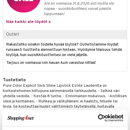
Ale on voimassa 31.8.2026 asti mutta ole
nopea - suosikkituotteesi voivat päästä
loppumaan!
Näe kaikki ale-löydöt »
Outlet
Rakastatko sinäkin todella hyvää löytöä? Outletistamme löydät
runsaasti tuotteita alennettuun hintaan. Hyödynnä tilaisuus tehdä
löytöjä, kun suosikkituotteitasi on vielä jäljellä.
Tarjous on voimassa niin kauan kuin varastoa riittää!
Tuotetieto
Pure Color Explicit Slick Shine Lipstick Estée Lauderilta on
korkeatehoinen kiiltopuna äärimmäisellä tarkkuudella. - Selkeä väri
yhdellä vedolla. - Kestää 8 tuntia. - Erinomainen mukavuus. - Aistillisen
sileä ja kermainen. - Rohkea ja värikylläinen: ei haalistu, hilseile tai
leviä. Se kosteuttaa huulet välittömästi täyteläisellä, hoitavalla
kosteudella samalla kun se muotoilee ja määrittelee vaarallisesti
kiiltävällä hehkulla. Tarkka levitys luo rohkeimmat lookit.
Käyttö