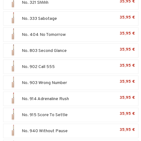
35,95 €
No. 321 Shhhh
sienhoito
japakkaukset
dorantit
stenlähtö
sasto
ito
iikkalaukkuja
35,95 €
siväri
ksukynttilät &
No. 333 Sabotage
koistuotteet
sväri
inkotuotteet
sit
mit
otteita
onetuoksut
t Set
toaineet
koistuotteet
er shave balm
ko
onhoito
35,95 €
talosuihke
No. 404 No Tomorrow
eruskettavat tuotteet
toilu
eruskettavat tuotteet
er shave lotion
inkotuotteet
35,95 €
No. 803 Second Glance
kojen hoito
kölaitteet
vovoiteet
 de cologne
dorantit
linssit
vojen poisto
mpoot
metiikkalaukkuja
 de toilette
koistuotteet
UE
35,95 €
No. 902 Call 555
ien hoito
vikkeita
rinta
japakkaukset
eruskettavat tuotteet
e
spalvelu
35,95 €
No. 903 Wrong Number
rinta
japakkaus
vojen poisto
 10
 System
ksiä & vastauksia
pytuotteita
amiot
ien hoito
he 1: Puhdistus
ito
35,95 €
No. 914 Adrenaline Rush
tuotetta
hkugeelit & saippuat
ranajotuotteet
hkugeelit & saippuat
he 2: Kirkastus
ien- ja Vartalonhoito
 verkkokaupasta
35,95 €
No. 915 Score To Settle
taloöljyt
ta & Viikset
talovoiteet
he 3: Kosteutus
teudenhoito
likiilto
t
talovoiteet
distaminen
rinta ja naamiot
35,95 €
lipuna
matics Elixir
o
No. 940 Without Pause
rumit
distus