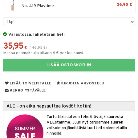
ltenrajausväri
yx
inkosuoja
36,95 €
No. 419 Playtime
mänympärysvoiteet
rumit
makarvat
nique Happy
aihetta Miehille
mien/Huulten Hoito
miväri
nique Happy For Men
nhoito
kkisiveltmit
kastus
Varastossa, lähetetään heti
kkivoide
teutus & Soujaus
35,95
€
(
46,95
€
)
tevoide
ranajo & Ihonpuhdistus
Maksa osamaksulla alkaen 6 € per kuukausi.
justusvoide
LISÄÄ OSTOSKORIIN
kipuna
LISÄÄ TOIVELISTALLE
KIRJOITA ARVOSTELU
teri
KERRO YSTÄVÄLLE
siväri
mänrajauskynät
ALE - on aika napsauttaa löydöt kotiin!
Tartu tilaisuuteen tehdä löytöjä suuresta
ALEstamme. Juuri nyt tarjoamme suuren
valikoiman jännittäviä tuotteita alennetuilla
hinnoilla!