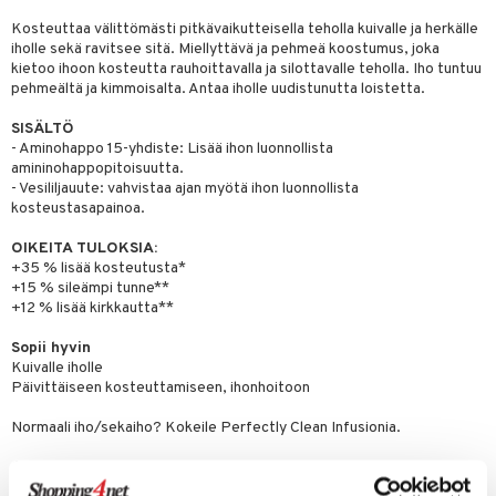
ksiä & vastauksia
pytuotteita
amiot
Kosteuttaa välittömästi pitkävaikutteisella teholla kuivalle ja herkälle
ien hoito
he 1: Puhdistus
ito
iholle sekä ravitsee sitä. Miellyttävä ja pehmeä koostumus, joka
tuotetta
hkugeelit & saippuat
ranajotuotteet
hkugeelit & saippuat
kietoo ihoon kosteutta rauhoittavalla ja silottavalle teholla. Iho tuntuu
he 2: Kirkastus
ien- ja Vartalonhoito
pehmeältä ja kimmoisalta. Antaa iholle uudistunutta loistetta.
 verkkokaupasta
taloöljyt
ta & Viikset
talovoiteet
he 3: Kosteutus
teudenhoito
likiilto
t
SISÄLTÖ
talovoiteet
distaminen
- Aminohappo 15-yhdiste: Lisää ihon luonnollista
rinta ja naamiot
lipuna
matics Elixir
o
amininohappopitoisuutta.
rumit
distus
- Vesililjauute: vahvistaa ajan myötä ihon luonnollista
ltenrajausväri
yx
inkosuoja
kosteustasapainoa.
mänympärysvoiteet
rumit
makarvat
nique Happy
aihetta Miehille
OIKEITA TULOKSIA:
mien/Huulten Hoito
miväri
nique Happy For Men
nhoito
+35 % lisää kosteutusta*
+15 % sileämpi tunne**
kkisiveltmit
kastus
+12 % lisää kirkkautta**
kkivoide
teutus & Soujaus
Sopii hyvin
Kuivalle iholle
tevoide
ranajo & Ihonpuhdistus
Päivittäiseen kosteuttamiseen, ihonhoitoon
justusvoide
Normaali iho/sekaiho? Kokeile Perfectly Clean Infusionia.
kipuna
*Kliininen tutkimus 21 naisen keskuudessa 1 viikon tuotekäytön jälkeen.
**Kliininen tutkimus 36 naisen keskuudessa yhden tuotelevityskerran
teri