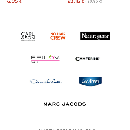
6,95
23,16
28,95
€
€
(
€
)