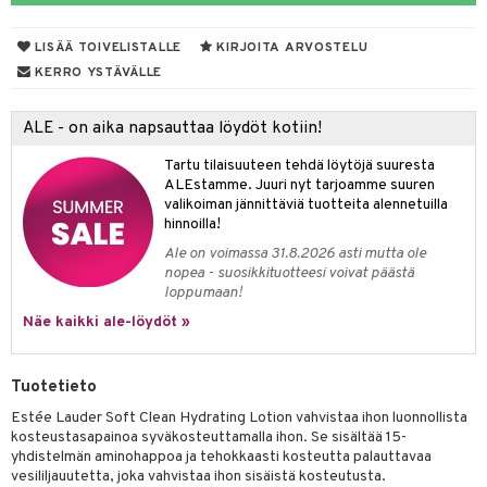
lakorut
iikka
LISÄÄ TOIVELISTALLE
KIRJOITA ARVOSTELU
vakorut
t Set
mit
KERRO YSTÄVÄLLE
nekorut
ulet
 de cologne
onhoito
ALE - on aika napsauttaa löydöt kotiin!
muksia
likiilto
o
 de parfum
i & Lapset
Tartu tilaisuuteen tehdä löytöjä suuresta
lipuna
nzer & Highlighter
nnet
 de toilette
inkotuotteet
t
ALEstamme. Juuri nyt tarjoamme suuren
valikoiman jännittäviä tuotteita alennetuilla
lirasva
kkivoide
okynnet
t tarvikkeet
japakkaukset
dorantit
stenlähtö
sasto
ito
iikkalaukkuja
hinnoilla!
auskynä
tevoide
sien hoito
kkaus
mät
ksukynttilät &
koistuotteet
sväri
Ale on voimassa 31.8.2026 asti mutta ole
inkotuotteet
sit
mit
otteita
onetuoksut
nopea - suosikkituotteesi voivat päästä
kipuna
silakanpoisto
ut
liner / Kajaali
t Set
toaineet
koistuotteet
er shave balm
loppumaan!
ko
onhoito
talosuihke
Näe kaikki ale-löydöt »
mer
silakat
setit
oripset
eruskettavat tuotteet
toilu
eruskettavat tuotteet
er shave lotion
inkotuotteet
teri
vikkeet
makarvat
kojen hoito
kölaitteet
vovoiteet
 de cologne
dorantit
linssit
Tuotetieto
ytetty Päivävoide
mivärit
vojen poisto
mpoot
metiikkalaukkuja
 de toilette
koistuotteet
UE
Estée Lauder Soft Clean Hydrating Lotion vahvistaa ihon luonnollista
sienhoito
kosteustasapainoa syväkosteuttamalla ihon. Se sisältää 15-
ien hoito
vikkeita
rinta
japakkaukset
eruskettavat tuotteet
e
yhdistelmän aminohappoa ja tehokkaasti kosteutta palauttavaa
spalvelu
siväri
rinta
vesililjauutetta, joka vahvistaa ihon sisäistä kosteutusta.
japakkaus
vojen poisto
 10
 System