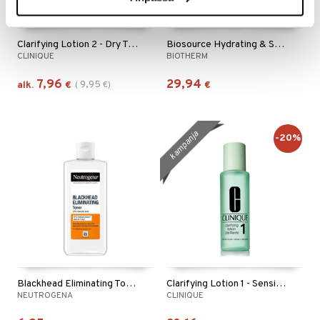
Saatavana useana vaihtoehtona
Clarifying Lotion 2 - Dry To Combination Skin
Biosource Hydrating & Softening Toner - Dry Skin
CLINIQUE
BIOTHERM
7,96
29,94
9,95
alk.
€
(
€
)
€
kampanja
-20%
Blackhead Eliminating Toner
Clarifying Lotion 1 - Sensitive Skin
NEUTROGENA
CLINIQUE