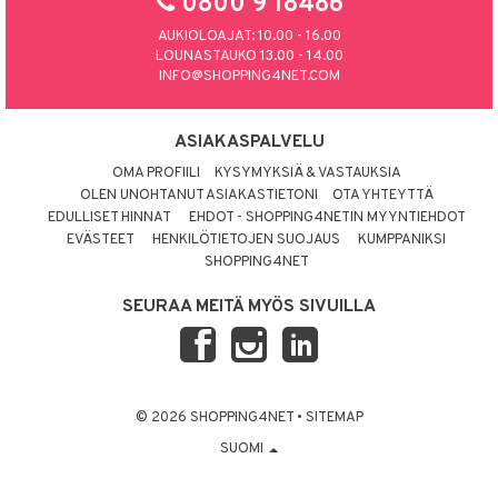
0800 9 18486
AUKIOLOAJAT: 10.00 - 16.00
LOUNASTAUKO 13.00 - 14.00
INFO@SHOPPING4NET.COM
ASIAKASPALVELU
OMA PROFIILI
KYSYMYKSIÄ & VASTAUKSIA
OLEN UNOHTANUT ASIAKASTIETONI
OTA YHTEYTTÄ
EDULLISET HINNAT
EHDOT - SHOPPING4NETIN MYYNTIEHDOT
EVÄSTEET
HENKILÖTIETOJEN SUOJAUS
KUMPPANIKSI
SHOPPING4NET
SEURAA MEITÄ MYÖS SIVUILLA
© 2026 SHOPPING4NET
•
SITEMAP
SUOMI