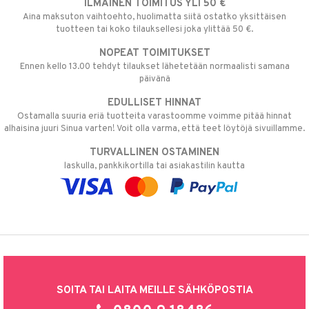
ILMAINEN TOIMITUS YLI 50 €
Aina maksuton vaihtoehto, huolimatta siitä ostatko yksittäisen
tuotteen tai koko tilauksellesi joka ylittää 50 €.
NOPEAT TOIMITUKSET
Ennen kello 13.00 tehdyt tilaukset lähetetään normaalisti samana
päivänä
EDULLISET HINNAT
Ostamalla suuria eriä tuotteita varastoomme voimme pitää hinnat
alhaisina juuri Sinua varten! Voit olla varma, että teet löytöjä sivuillamme.
TURVALLINEN OSTAMINEN
laskulla, pankkikortilla tai asiakastilin kautta
SOITA TAI LAITA MEILLE SÄHKÖPOSTIA