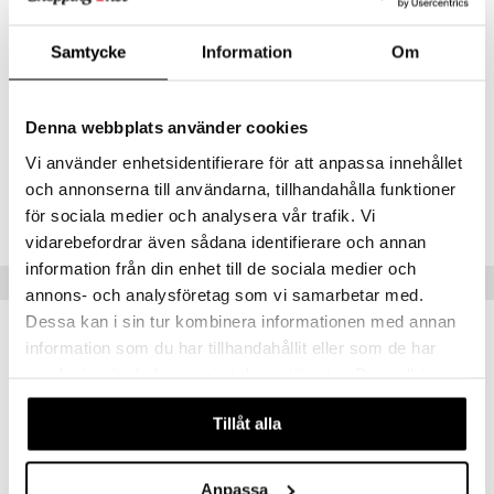
jälkeen.
siväri
Käyttö
Samtycke
Information
Om
mänrajauskynät
Levitä käsin tai pumpulilapun avulla ihonpuhdistuksen jälkeen, aamuin
ja illoin. Käytä viimeiseksi seerumia ja kosteusvoidetta.
Denna webbplats använder cookies
Vi använder enhetsidentifierare för att anpassa innehållet
Tuotenumero
och annonserna till användarna, tillhandahålla funktioner
CE133-EL-400-XX-XX
för sociala medier och analysera vår trafik. Vi
vidarebefordrar även sådana identifierare och annan
information från din enhet till de sociala medier och
Suositut tuotteet
annons- och analysföretag som vi samarbetar med.
Dessa kan i sin tur kombinera informationen med annan
kampanja
-20%
information som du har tillhandahållit eller som de har
samlat in när du har använt deras tjänster. Du godkänner
våra cookies vid fortsatt användande av vår webbplats.
Tillåt alla
Anpassa