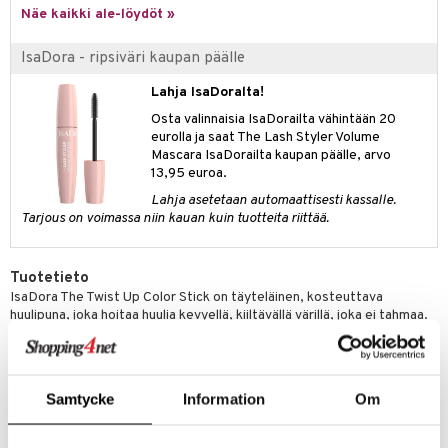
Näe kaikki ale-löydöt »
IsaDora - ripsiväri kaupan päälle
Lahja IsaDoralta!
Osta valinnaisia IsaDorailta vähintään 20
eurolla ja saat The Lash Styler Volume
Mascara IsaDorailta kaupan päälle, arvo
13,95 euroa.
Lahja asetetaan automaattisesti kassalle.
Tarjous on voimassa niin kauan kuin tuotteita riittää.
Tuotetieto
IsaDora The Twist Up Color Stick on täyteläinen, kosteuttava
huulipuna, joka hoitaa huulia kevyellä, kiiltävällä värillä, joka ei tahmaa.
Kiiltävä väri hoitaa ja ravitsee huuliasi - rakkaus on taattu! Niinä
päivinä, kun et voi päättää haluatko huulipunan vai huulikiillon, Twist Up
Color Stick on valinta näiden kahden välillä. Pehmeä, kevyt ja
kermainen koostumus sisältää ihoa hoitavia ja kosteuttavia ainesosia,
Samtycke
Information
Om
jotka liukuvat helposti huulille miellyttävällä viimeistelyllä, samalla
hoitaen huuliasi kosteuttavalla, kiiltävällä värillä. - Kosteuttaa ja antaa
täyteläisen tehon - Antaa kevyen, kiiltävän värin, joka ei tahmaa -