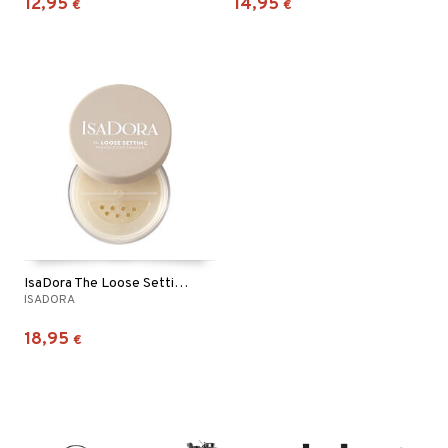
12,95
14,95
€
€
IsaDora The Loose Setting Translucent Powder
ISADORA
18,95
€