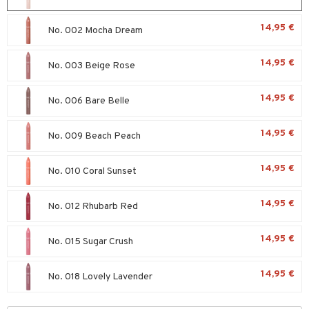
sienhoito
japakkaukset
dorantit
stenlähtö
sasto
ito
iikkalaukkuja
14,95 €
No. 002 Mocha Dream
siväri
ksukynttilät &
koistuotteet
sväri
inkotuotteet
sit
mit
otteita
onetuoksut
14,95 €
t Set
No. 003 Beige Rose
toaineet
koistuotteet
er shave balm
ko
onhoito
talosuihke
eruskettavat tuotteet
toilu
eruskettavat tuotteet
er shave lotion
inkotuotteet
14,95 €
No. 006 Bare Belle
kojen hoito
kölaitteet
vovoiteet
 de cologne
dorantit
linssit
14,95 €
vojen poisto
No. 009 Beach Peach
mpoot
metiikkalaukkuja
 de toilette
koistuotteet
UE
ien hoito
vikkeita
rinta
japakkaukset
eruskettavat tuotteet
e
14,95 €
No. 010 Coral Sunset
spalvelu
rinta
japakkaus
vojen poisto
 10
 System
ksiä & vastauksia
14,95 €
No. 012 Rhubarb Red
pytuotteita
amiot
ien hoito
he 1: Puhdistus
ito
tuotetta
hkugeelit & saippuat
ranajotuotteet
hkugeelit & saippuat
he 2: Kirkastus
ien- ja Vartalonhoito
14,95 €
No. 015 Sugar Crush
 verkkokaupasta
taloöljyt
ta & Viikset
talovoiteet
he 3: Kosteutus
teudenhoito
likiilto
t
14,95 €
No. 018 Lovely Lavender
talovoiteet
distaminen
rinta ja naamiot
lipuna
matics Elixir
o
rumit
distus