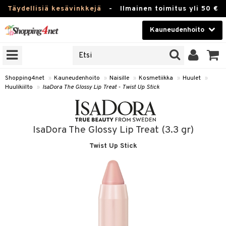
Täydellisiä kesävinkkejä
-
Ilmainen toimitus yli 50 €
Kauneudenhoito
ERKKEJÄ
Kauneudenhoito
M BRANDS
T
Piilolinssit
Shopping4net
»
Kauneudenhoito
»
Naisille
»
Kosmetiikka
»
Huulet
»
Huulikiilto
»
IsaDora The Glossy Lip Treat - Twist Up Stick
JAT
Luontaistuotteet
UOTTEITA
Apteekki
IsaDora The Glossy Lip Treat (3.3 gr)
Fitness
Twist Up Stick
t
Koti & Sisustus
t Set
ito
Lelut, Lapsi & Vauva
jat / Kammat
inkotuotteet
Tuotemerkkejä
skuurit
koistuotteet
lakorut
iikka
Kampanjat
stenlähtö
eruskettavat tuotteet
vakorut
t Set