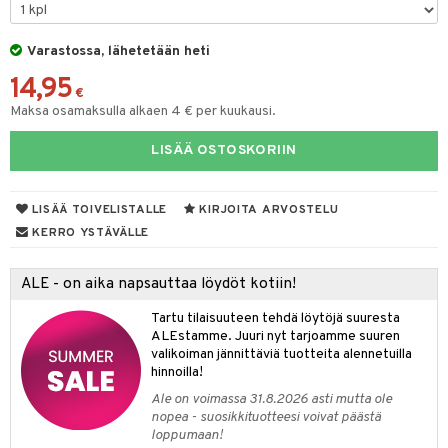
ltenrajausväri
yx
inkosuoja
mänympärysvoiteet
rumit
makarvat
nique Happy
aihetta Miehille
Varastossa, lähetetään heti
mien/Huulten Hoito
miväri
nique Happy For Men
nhoito
14,95
€
kkisiveltmit
kastus
Maksa osamaksulla alkaen 4 € per kuukausi.
kkivoide
teutus & Soujaus
LISÄÄ OSTOSKORIIN
tevoide
ranajo & Ihonpuhdistus
justusvoide
LISÄÄ TOIVELISTALLE
KIRJOITA ARVOSTELU
KERRO YSTÄVÄLLE
kipuna
teri
ALE - on aika napsauttaa löydöt kotiin!
siväri
Tartu tilaisuuteen tehdä löytöjä suuresta
ALEstamme. Juuri nyt tarjoamme suuren
mänrajauskynät
valikoiman jännittäviä tuotteita alennetuilla
hinnoilla!
Ale on voimassa 31.8.2026 asti mutta ole
nopea - suosikkituotteesi voivat päästä
loppumaan!