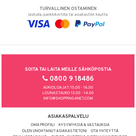
TURVALLINEN OSTAMINEN
laskulla, pankkikortilla tai asiakastilin kautta
SOITA TAI LAITA MEILLE SÄHKÖPOSTIA
0800 9 18486
AUKIOLOAJAT: 10.00 - 16.00
LOUNASTAUKO 13.00 - 14.00
INFO@SHOPPING4NET.COM
ASIAKASPALVELU
OMA PROFIILI
KYSYMYKSIÄ & VASTAUKSIA
OLEN UNOHTANUT ASIAKASTIETONI
OTA YHTEYTTÄ