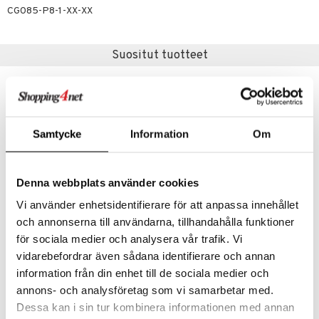
justusvoide
CG085-P8-1-XX-XX
kipuna
teri
Suositut tuotteet
siväri
mänrajauskynät
Samtycke
Information
Om
Denna webbplats använder cookies
Vi använder enhetsidentifierare för att anpassa innehållet
och annonserna till användarna, tillhandahålla funktioner
61261-6004 AJANI Ring
63253-2014 Lulu Bow Stack Ring
för sociala medier och analysera vår trafik. Vi
PILGRIM
PILGRIM
vidarebefordrar även sådana identifierare och annan
information från din enhet till de sociala medier och
37,95
24,95
€
€
annons- och analysföretag som vi samarbetar med.
Dessa kan i sin tur kombinera informationen med annan