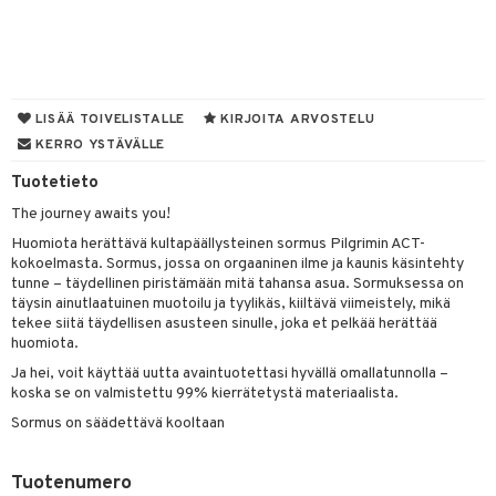
UE
sienhoito
ien hoito
vikkeita
rinta
japakkaukset
eruskettavat tuotteet
e
spalvelu
siväri
rinta
japakkaus
vojen poisto
 10
 System
ksiä & vastauksia
pytuotteita
amiot
ien hoito
he 1: Puhdistus
ito
LISÄÄ TOIVELISTALLE
KIRJOITA ARVOSTELU
tuotetta
hkugeelit & saippuat
ranajotuotteet
KERRO YSTÄVÄLLE
hkugeelit & saippuat
he 2: Kirkastus
ien- ja Vartalonhoito
 verkkokaupasta
taloöljyt
Tuotetieto
ta & Viikset
talovoiteet
he 3: Kosteutus
teudenhoito
likiilto
t
The journey awaits you!
talovoiteet
distaminen
rinta ja naamiot
lipuna
matics Elixir
o
Huomiota herättävä kultapäällysteinen sormus Pilgrimin ACT-
rumit
kokoelmasta. Sormus, jossa on orgaaninen ilme ja kaunis käsintehty
distus
ltenrajausväri
yx
inkosuoja
tunne – täydellinen piristämään mitä tahansa asua. Sormuksessa on
mänympärysvoiteet
täysin ainutlaatuinen muotoilu ja tyylikäs, kiiltävä viimeistely, mikä
rumit
makarvat
nique Happy
aihetta Miehille
tekee siitä täydellisen asusteen sinulle, joka et pelkää herättää
mien/Huulten Hoito
miväri
huomiota.
nique Happy For Men
nhoito
Ja hei, voit käyttää uutta avaintuotettasi hyvällä omallatunnolla –
kkisiveltmit
kastus
koska se on valmistettu 99% kierrätetystä materiaalista.
kkivoide
teutus & Soujaus
Sormus on säädettävä kooltaan
tevoide
ranajo & Ihonpuhdistus
Tuotenumero