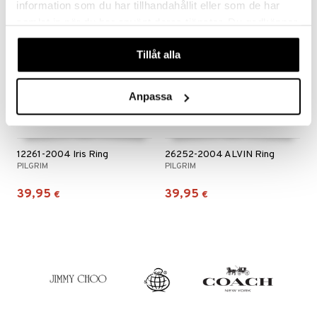
information som du har tillhandahållit eller som de har
samlat in när du har använt deras tjänster. Du godkänner
våra cookies vid fortsatt användande av vår webbplats.
Tillåt alla
Anpassa
12261-2004 Iris Ring
26252-2004 ALVIN Ring
PILGRIM
PILGRIM
39,95
39,95
€
€