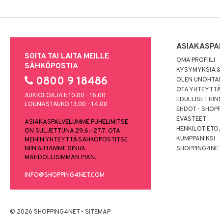
ASIAKASPA
SOITA TAI LAITA MEILLE
OMA PROFIILI
SÄHKÖPOSTIA
KYSYMYKSIÄ &
0800 9 18486
OLEN UNOHTAN
OTA YHTEYTT
AUKIOLOAJAT: 10.00 - 16.00
EDULLISET HI
LOUNASTAUKO 13.00 - 14.00
EHDOT - SHOP
EVÄSTEET
ASIAKASPALVELUMME PUHELIMITSE
HENKILÖTIETO
ON SULJETTUNA 29.6.–27.7. OTA
KUMPPANIKSI
MEIHIN YHTEYTTÄ SÄHKÖPOSTITSE
NIIN AUTAMME SINUA
SHOPPING4NE
MAHDOLLISIMMAN PIAN.
INFO@SHOPPING4NET.COM
© 2026 SHOPPING4NET
•
SITEMAP