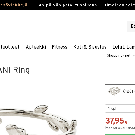
kesävinkkejä
-
45 päivän palautusoikeus -
Ilmainen toim
stuotteet
Apteekki
Fitness
Koti & Sisustus
Lelut, Lap
Shopping4net
»
NI Ring
61261
37,95
€
Maksa osamaksul