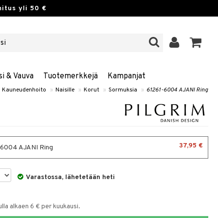
itus yli 50 €
si & Vauva
Tuotemerkkejä
Kampanjat
Kauneudenhoito
»
Naisille
»
Korut
»
Sormuksia
»
61261-6004 AJANI Ring
37,95 €
-6004 AJANI Ring
Varastossa, lähetetään heti
la alkaen 6 € per kuukausi.