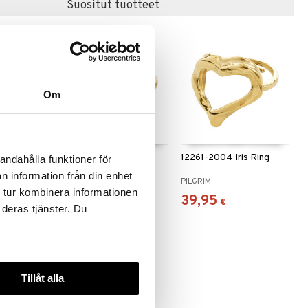
Suositut tuotteet
Om
JANI Ring
63253-2014 Lulu Bow
12261-2004 Iris Ring
andahålla funktioner för
Stack Ring
n information från din enhet
PILGRIM
PILGRIM
 tur kombinera informationen
24,95
39,95
€
€
 deras tjänster. Du
Tillåt alla