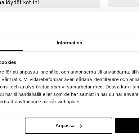
a löydöt kotiin!
isuuteen tehdä löytöjä suuresta ALEstamme. Juuri
mme suuren valikoiman jännittäviä tuotteita
a hinnoilla!
massa 31.8.2026 asti mutta ole nopea -
otteesi voivat päästä loppumaan!
Information
i ale-löydöt »
cookies
61261-6004 A
e för att anpassa innehållet och annonserna till användarna, tillh
vår trafik. Vi vidarebefordrar även sådana identifierare och anna
PILGRIM
ä tuo sormeesi pienen palan runoutta, joka kiertyy
nnons- och analysföretag som vi samarbetar med. Dessa kan i sin
unniteltu pienillä lehdillä ja hienoilla
37,95
€
itsevat valoa ja antavat pehmeän käsintehdyn
har tillhandahållit eller som de har samlat in när du har använt
koru, joka on täynnä kevään sielukasta energiaa ja
ortsatt användande av vår webbplats.
a helposti mukautettavan sinulle. Yhdistä kiiltävän
uosikki kesämekkosi kanssa saadaksesi rauhallisen
elman.
Anpassa
tävästä laadusta 99% kierrätetystä materiaalista –