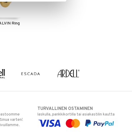
ALVIN Ring
TURVALLINEN OSTAMINEN
varastoomme
laskulla, pankkikortilla tai asiakastilin kautta
 Sinua varten!
sivuillamme.