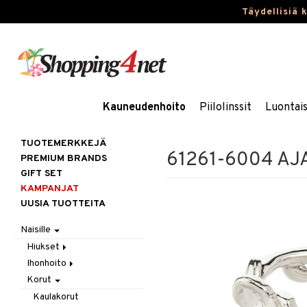
Täydellisiä 
Kauneudenhoito
Piilolinssit
Luontai
TUOTEMERKKEJÄ
61261-6004 AJA
PREMIUM BRANDS
GIFT SET
KAMPANJAT
UUSIA TUOTTEITA
Naisille
Hiukset
Ihonhoito
Gift Set
Korut
Harjat / Kammat
Aurinkotuotteet
Hiuskuurit
Erikoistuotteet
Kaulakorut