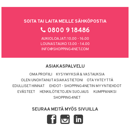
SOITA TAI LAITA MEILLE SÄHKÖPOSTIA
0800 9 18486
AUKIOLOAJAT: 10.00 - 16.00
LOUNASTAUKO 13.00 - 14.00
INFO@SHOPPING4NET.COM
ASIAKASPALVELU
OMA PROFIILI
KYSYMYKSIÄ & VASTAUKSIA
OLEN UNOHTANUT ASIAKASTIETONI
OTA YHTEYTTÄ
EDULLISET HINNAT
EHDOT - SHOPPING4NETIN MYYNTIEHDOT
EVÄSTEET
HENKILÖTIETOJEN SUOJAUS
KUMPPANIKSI
SHOPPING4NET
SEURAA MEITÄ MYÖS SIVUILLA