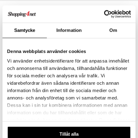
justusvoide
kipuna
teri
Samtycke
Information
Om
siväri
mänrajauskynät
Denna webbplats använder cookies
Vi använder enhetsidentifierare för att anpassa innehållet
Saatavana useana vaihtoehtona
och annonserna till användarna, tillhandahålla funktioner
Indie Bracelet
10261-2002 Air Bracelet
för sociala medier och analysera vår trafik. Vi
PILGRIM
PILGRIM
vidarebefordrar även sådana identifierare och annan
information från din enhet till de sociala medier och
9,95
39,95
€
€
annons- och analysföretag som vi samarbetar med.
Dessa kan i sin tur kombinera informationen med annan
information som du har tillhandahållit eller som de har
samlat in när du har använt deras tjänster. Du godkänner
våra cookies vid fortsatt användande av vår webbplats.
Tillåt alla