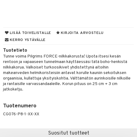
UE
sienhoito
ien hoito
vikkeita
rinta
japakkaukset
eruskettavat tuotteet
e
spalvelu
siväri
rinta
japakkaus
vojen poisto
 10
 System
ksiä & vastauksia
pytuotteita
amiot
ien hoito
he 1: Puhdistus
ito
LISÄÄ TOIVELISTALLE
KIRJOITA ARVOSTELU
tuotetta
hkugeelit & saippuat
ranajotuotteet
KERRO YSTÄVÄLLE
hkugeelit & saippuat
he 2: Kirkastus
ien- ja Vartalonhoito
 verkkokaupasta
taloöljyt
Tuotetieto
ta & Viikset
talovoiteet
he 3: Kosteutus
teudenhoito
likiilto
t
Tunne voima Pilgrims FORCE-nilkkakorusta! Upota itsesi kesän
talovoiteet
distaminen
rentoon ja vapaaseen tunnelmaan käyttäessäsi tätä boho-henkistä
rinta ja naamiot
lipuna
matics Elixir
o
nilkkakorua. Valkoiset turkoosikivet yhdistettynä aitoihin
rumit
makeanveden helmikoristeisiin antavat korulle kauniin sekoituksen
distus
ltenrajausväri
yx
inkosuoja
orgaanisia, kullattuja yksityiskohtia. Välttämätön aurinkoisille nilkoille
mänympärysvoiteet
ja rantaisille varvassandaaleille. Korun pituus on 25 cm + 3 cm
rumit
makarvat
nique Happy
aihetta Miehille
jatkoketju.
mien/Huulten Hoito
miväri
nique Happy For Men
nhoito
kkisiveltmit
Tuotenumero
kastus
CG076-P8-1-XX-XX
kkivoide
teutus & Soujaus
tevoide
ranajo & Ihonpuhdistus
Suositut tuotteet