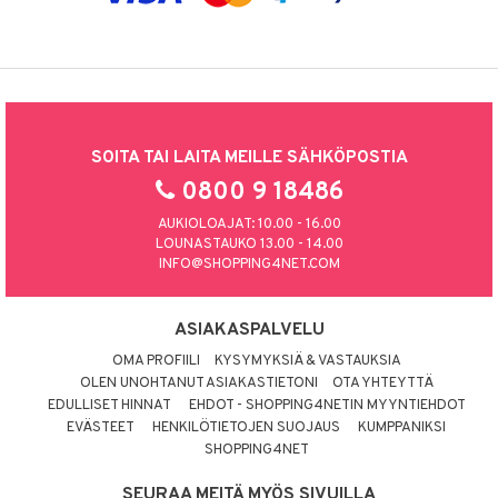
SOITA TAI LAITA MEILLE SÄHKÖPOSTIA
0800 9 18486
AUKIOLOAJAT: 10.00 - 16.00
LOUNASTAUKO 13.00 - 14.00
INFO@SHOPPING4NET.COM
ASIAKASPALVELU
OMA PROFIILI
KYSYMYKSIÄ & VASTAUKSIA
OLEN UNOHTANUT ASIAKASTIETONI
OTA YHTEYTTÄ
EDULLISET HINNAT
EHDOT - SHOPPING4NETIN MYYNTIEHDOT
EVÄSTEET
HENKILÖTIETOJEN SUOJAUS
KUMPPANIKSI
SHOPPING4NET
SEURAA MEITÄ MYÖS SIVUILLA