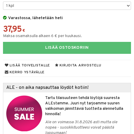
UE
sienhoito
ien hoito
vikkeita
rinta
japakkaukset
eruskettavat tuotteet
e
spalvelu
siväri
rinta
Varastossa, lähetetään heti
japakkaus
vojen poisto
 10
 System
ksiä & vastauksia
37,95
pytuotteita
amiot
ien hoito
€
he 1: Puhdistus
ito
tuotetta
Maksa osamaksulla alkaen 6 € per kuukausi.
hkugeelit & saippuat
ranajotuotteet
hkugeelit & saippuat
he 2: Kirkastus
ien- ja Vartalonhoito
 verkkokaupasta
LISÄÄ OSTOSKORIIN
taloöljyt
ta & Viikset
talovoiteet
he 3: Kosteutus
teudenhoito
likiilto
t
talovoiteet
distaminen
rinta ja naamiot
lipuna
matics Elixir
o
LISÄÄ TOIVELISTALLE
KIRJOITA ARVOSTELU
rumit
distus
ltenrajausväri
yx
KERRO YSTÄVÄLLE
inkosuoja
mänympärysvoiteet
rumit
makarvat
nique Happy
aihetta Miehille
ALE - on aika napsauttaa löydöt kotiin!
mien/Huulten Hoito
miväri
nique Happy For Men
nhoito
Tartu tilaisuuteen tehdä löytöjä suuresta
kkisiveltmit
ALEstamme. Juuri nyt tarjoamme suuren
kastus
valikoiman jännittäviä tuotteita alennetuilla
kkivoide
teutus & Soujaus
hinnoilla!
Ale on voimassa 31.8.2026 asti mutta ole
tevoide
ranajo & Ihonpuhdistus
nopea - suosikkituotteesi voivat päästä
loppumaan!