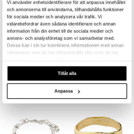
Vi använder enhetsidentifierare för att anpassa innehållet
och annonserna till användarna, tillhandahålla funktioner
för sociala medier och analysera vår trafik. Vi
vidarebefordrar även sådana identifierare och annan
information från din enhet till de sociala medier och
annons- och analysföretag som vi samarbetar med.
Dessa kan i sin tur kombinera informationen med annan
information som du har tillhandahållit eller som de har
Saatavana useana vaihtoehtona
samlat in när du har använt deras tjänster. Du godkänner
våra cookies vid fortsatt användande av vår webbplats.
Indie Bracelet
10261-2002 Air Bracelet
Tillåt alla
PILGRIM
PILGRIM
9,95
39,95
€
€
Anpassa