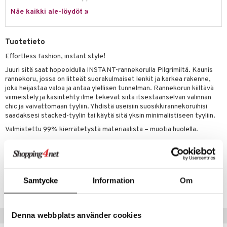
justusvoide
Näe kaikki ale-löydöt »
kipuna
teri
Tuotetieto
siväri
Effortless fashion, instant style!
mänrajauskynät
Juuri sitä saat hopeoidulla INSTANT-rannekorulla Pilgrimiltä. Kaunis
rannekoru, jossa on litteät suorakulmaiset lenkit ja karkea rakenne,
joka heijastaa valoa ja antaa ylellisen tunnelman. Rannekorun kiiltävä
viimeistely ja käsintehty ilme tekevät siitä itsestäänselvän valinnan
chic ja vaivattomaan tyyliin. Yhdistä useisiin suosikkirannekoruihisi
saadaksesi stacked-tyylin tai käytä sitä yksin minimalistiseen tyyliin.
Valmistettu 99% kierrätetystä materiaalista – muotia huolella.
Pituus 16,5 cm + 3 cm jatkoketju
Tuotenumero
Samtycke
Information
Om
CG227-P8-1-XX-XX
Denna webbplats använder cookies
Suositut tuotteet