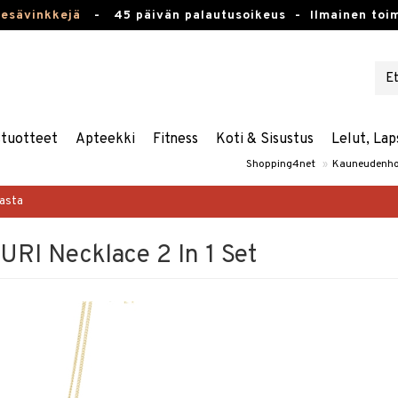
kesävinkkejä
-
45 päivän palautusoikeus -
Ilmainen toim
stuotteet
Apteekki
Fitness
Koti & Sisustus
Lelut, Lap
Shopping4net
»
Kauneudenho
masta
RI Necklace 2 In 1 Set