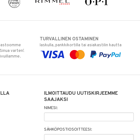
TURVALLINEN OSTAMINEN
varastoomme
laskulla, pankkikortilla tai asiakastilin kautta
 Sinua varten!
sivuillamme.
ILLA
ILMOITTAUDU UUTISKIRJEEMME
SAAJAKSI
NIMESI:
SÄHKÖPOSTIOSOITTEESI: