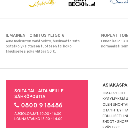
ILMAINEN TOIMITUS YLI 50 €
NOPEAT TOI
Aina maksuton vaihtoehto, huolimatta siitä
Ennen kello 13.
ostatko yksittäisen tuotteen tai koko
normaalisti sa
tilauksellesi joka ylittää 50 €.
ASIAKASPA
SOITA TAI LAITA MEILLE
OMA PROFIILI
SÄHKÖPOSTIA
KYSYMYKSIÄ &
0800 9 18486
OLEN UNOHTAN
OTA YHTEYTT
AUKIOLOAJAT: 10.00 - 16.00
EDULLISET HI
LOUNASTAUKO 13.00 - 14.00
EHDOT - SHOP
EVÄSTEET