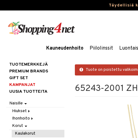
Täydellisiä 
Kauneudenhoito
Piilolinssit
Luontai
TUOTEMERKKEJÄ
Tuote on poistettu valikoi
PREMIUM BRANDS
GIFT SET
KAMPANJAT
65243-2001 ZHU
UUSIA TUOTTEITA
Naisille
Hiukset
Ihonhoito
Gift Set
Korut
Harjat / Kammat
Aurinkotuotteet
Hiuskuurit
Erikoistuotteet
Kaulakorut