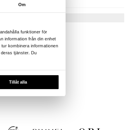
Om
Vinkkejä sinulle
andahålla funktioner för
n information från din enhet
 tur kombinera informationen
 deras tjänster. Du
Tillåt alla
ARLET