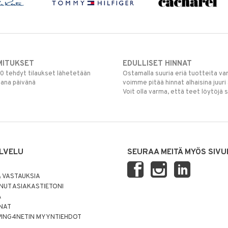
MITUKSET
EDULLISET HINNAT
00 tehdyt tilaukset lähetetään
Ostamalla suuria eriä tuotteita 
mana päivänä
voimme pitää hinnat alhaisina juuri
Voit olla varma, että teet löytöjä 
LVELU
SEURAA MEITÄ MYÖS SIVU
 VASTAUKSIA
UT ASIAKASTIETONI
Ä
NNAT
PING4NETIN MYYNTIEHDOT