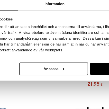
RJOITA ARVOSTELU
KERRO YSTÄVÄLLE
Information
-in-1 ZHURI kaulakorusetillä, jossa saat sekä
cookies
ria. Täydellinen duo, joka piristää asuasi,
e för att anpassa innehållet och annonserna till användarna, tillh
rroksittain vai käytätkö niitä yksinään.
 ketjulla, jossa on pieni makeanveden helmi ja
vår trafik. Vi vidarebefordrar även sådana identifierare och anna
effortless romanttiseen tyyliin.
nnons- och analysföretag som vi samarbetar med. Dessa kan i sin
atkoketju ja ne on valmistettu 97% kierrätetystä
har tillhandahållit eller som de har samlat in när du har använt
ortsatt användande av vår webbplats.
Anpassa
63243-6001 
Necklace
PILGRIM
21,95
€