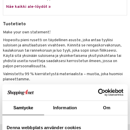
justusvoide
Näe kaikki ale-löydöt »
kipuna
teri
Tuotetieto
siväri
Make your own statement!
mänrajauskynät
Hopeoitu pieni rusetti on täydellinen asuste, joka antaa tyyliisi
suloisen ja ainutlaatuisen vivahteen. Kiinnitä se rengaskorvakoruun,
kaulakoruun tai rannekoruun ja luo tyyli, joka sopii sinun fiilikseesi.
Käytä sitä yksinään suloisena ja yksinkertaisena yksityiskohtana tai
yhdistä useita rusetteja saadaksesi kerrostetun ilmeen, jossa on
paljon persoonallisuutta.
Valmistettu 99 % kierrätetystä materiaalista – muotia, joka huomioi
planeettamme.
Mitat 10 mm
Tuotenumero
Samtycke
Information
Om
CG238-P8-1-XX-XX
Denna webbplats använder cookies
Vinkkejä sinulle