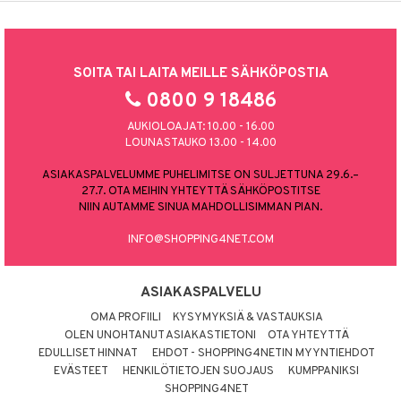
SOITA TAI LAITA MEILLE SÄHKÖPOSTIA
0800 9 18486
AUKIOLOAJAT: 10.00 - 16.00
LOUNASTAUKO 13.00 - 14.00
ASIAKASPALVELUMME PUHELIMITSE ON SULJETTUNA 29.6.–
27.7. OTA MEIHIN YHTEYTTÄ SÄHKÖPOSTITSE
NIIN AUTAMME SINUA MAHDOLLISIMMAN PIAN.
INFO@SHOPPING4NET.COM
ASIAKASPALVELU
OMA PROFIILI
KYSYMYKSIÄ & VASTAUKSIA
OLEN UNOHTANUT ASIAKASTIETONI
OTA YHTEYTTÄ
EDULLISET HINNAT
EHDOT - SHOPPING4NETIN MYYNTIEHDOT
EVÄSTEET
HENKILÖTIETOJEN SUOJAUS
KUMPPANIKSI
SHOPPING4NET