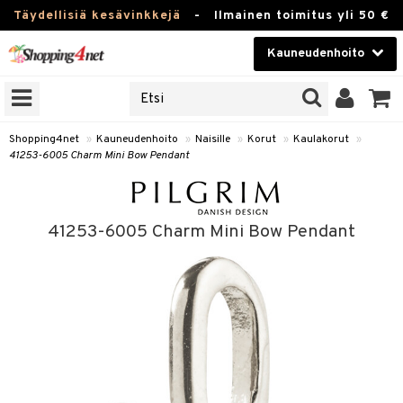
Täydellisiä kesävinkkejä
-
Ilmainen toimitus yli 50 €
Kauneudenhoito
ERKKEJÄ
Kauneudenhoito
M BRANDS
T
Piilolinssit
Shopping4net
»
Kauneudenhoito
»
Naisille
»
Korut
»
Kaulakorut
»
41253-6005 Charm Mini Bow Pendant
JAT
Luontaistuotteet
UOTTEITA
Apteekki
41253-6005 Charm Mini Bow Pendant
Fitness
t
Koti & Sisustus
t Set
ito
Lelut, Lapsi & Vauva
jat / Kammat
inkotuotteet
Tuotemerkkejä
skuurit
koistuotteet
ulakorut
Kampanjat
stenlähtö
eruskettavat tuotteet
vakorut