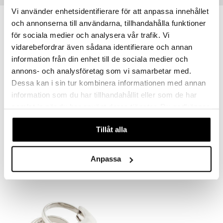
Vi använder enhetsidentifierare för att anpassa innehållet
och annonserna till användarna, tillhandahålla funktioner
för sociala medier och analysera vår trafik. Vi
vidarebefordrar även sådana identifierare och annan
information från din enhet till de sociala medier och
annons- och analysföretag som vi samarbetar med.
Dessa kan i sin tur kombinera informationen med annan
information som du har tillhandahållit eller som de har
samlat in när du har använt deras tjänster. Du godkänner
våra cookies vid fortsatt användande av vår webbplats.
61253-6003 Elliana Earrings
63253-2011 Nancy Necklace
Tillåt alla
PILGRIM
PILGRIM
37,95
24,95
€
€
Anpassa