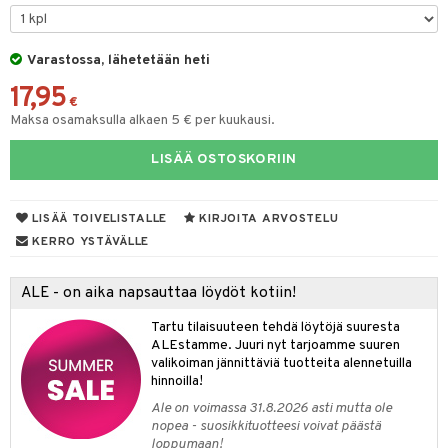
UE
sienhoito
ien hoito
vikkeita
rinta
japakkaukset
eruskettavat tuotteet
e
spalvelu
siväri
rinta
Varastossa, lähetetään heti
japakkaus
vojen poisto
 10
 System
ksiä & vastauksia
17,95
pytuotteita
amiot
ien hoito
€
he 1: Puhdistus
ito
tuotetta
Maksa osamaksulla alkaen 5 € per kuukausi.
hkugeelit & saippuat
ranajotuotteet
hkugeelit & saippuat
he 2: Kirkastus
ien- ja Vartalonhoito
 verkkokaupasta
LISÄÄ OSTOSKORIIN
taloöljyt
ta & Viikset
talovoiteet
he 3: Kosteutus
teudenhoito
likiilto
t
talovoiteet
distaminen
rinta ja naamiot
lipuna
matics Elixir
o
LISÄÄ TOIVELISTALLE
KIRJOITA ARVOSTELU
rumit
distus
ltenrajausväri
yx
KERRO YSTÄVÄLLE
inkosuoja
mänympärysvoiteet
rumit
makarvat
nique Happy
aihetta Miehille
ALE - on aika napsauttaa löydöt kotiin!
mien/Huulten Hoito
miväri
nique Happy For Men
nhoito
Tartu tilaisuuteen tehdä löytöjä suuresta
kkisiveltmit
ALEstamme. Juuri nyt tarjoamme suuren
kastus
valikoiman jännittäviä tuotteita alennetuilla
kkivoide
teutus & Soujaus
hinnoilla!
Ale on voimassa 31.8.2026 asti mutta ole
tevoide
ranajo & Ihonpuhdistus
nopea - suosikkituotteesi voivat päästä
loppumaan!