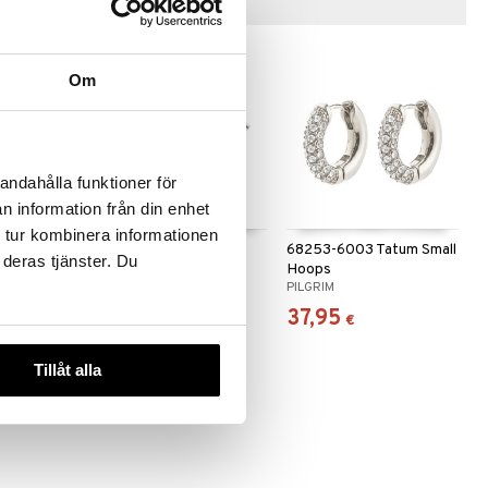
Vinkkejä sinulle
Om
andahålla funktioner för
n information från din enhet
 tur kombinera informationen
liana
61253-6002 Elliana
68253-6003 Tatum Small
 deras tjänster. Du
Bracelet
Hoops
PILGRIM
PILGRIM
39,95
37,95
€
€
Tillåt alla