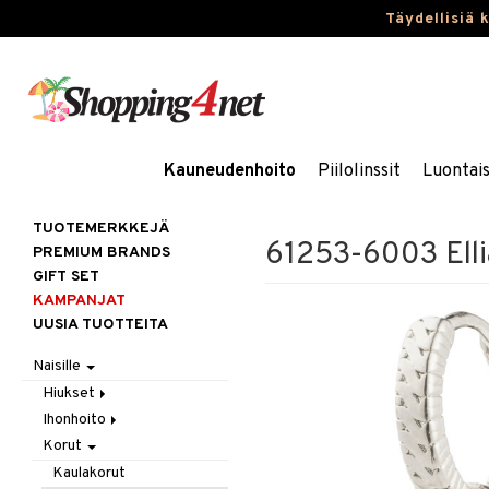
Täydellisiä 
Kauneudenhoito
Piilolinssit
Luontai
TUOTEMERKKEJÄ
61253-6003 Elli
PREMIUM BRANDS
GIFT SET
KAMPANJAT
UUSIA TUOTTEITA
Naisille
Hiukset
Ihonhoito
Gift Set
Korut
Harjat / Kammat
Aurinkotuotteet
Hiuskuurit
Erikoistuotteet
Kaulakorut