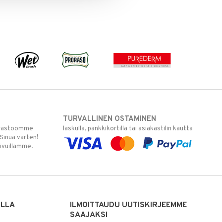
TURVALLINEN OSTAMINEN
varastoomme
laskulla, pankkikortilla tai asiakastilin kautta
 Sinua varten!
sivuillamme.
ILLA
ILMOITTAUDU UUTISKIRJEEMME
SAAJAKSI