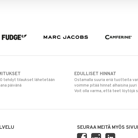
MITUKSET
EDULLISET HINNAT
00 tehdyt tilaukset lähetetään
Ostamalla suuria eriä tuotteita 
mana päivänä
voimme pitää hinnat alhaisina juuri
Voit olla varma, että teet löytöjä 
LVELU
SEURAA MEITÄ MYÖS SIVU