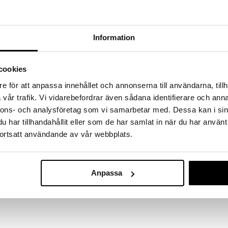
a löydöt kotiin!
isuuteen tehdä löytöjä suuresta ALEstamme. Juuri
mme suuren valikoiman jännittäviä tuotteita
Information
a hinnoilla!
massa 31.8.2026 asti mutta ole nopea -
otteesi voivat päästä loppumaan!
cookies
i ale-löydöt »
e för att anpassa innehållet och annonserna till användarna, tillh
vår trafik. Vi vidarebefordrar även sådana identifierare och anna
nnons- och analysföretag som vi samarbetar med. Dessa kan i sin
61253-6001 El
har tillhandahållit eller som de har samlat in när du har använt
Necklace
ortsatt användande av vår webbplats.
PILGRIM
n punottu rakenne ja aitoja makeanvedenhelmiä,
ksen ripaukseen glamouria. Stailaa ne riipuksella tai
54,94
€
esta. Täydelliset kauden muhkeisiin, neulottuihin
Anpassa
 on erittäin helppo laittaa päälle ja ottaa pois.
an ylimääräistä luksusta ulkoasuusi.