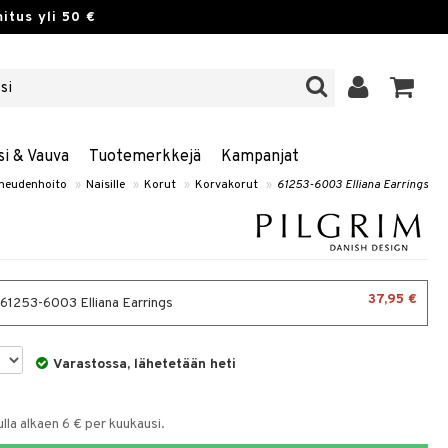
itus yli 50 €
si & Vauva
Tuotemerkkejä
Kampanjat
neudenhoito
»
Naisille
»
Korut
»
Korvakorut
»
61253-6003 Elliana Earrings
37,95 €
- 61253-6003 Elliana Earrings
Varastossa, lähetetään heti
la alkaen 6 € per kuukausi.