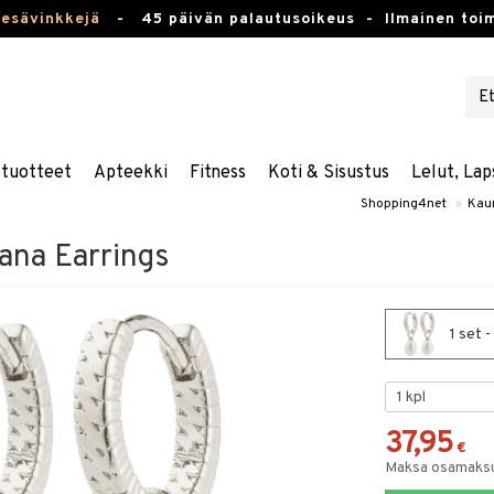
kesävinkkejä
-
45 päivän palautusoikeus -
Ilmainen toim
stuotteet
Apteekki
Fitness
Koti & Sisustus
Lelut, Lap
Shopping4net
»
Kau
ana Earrings
1 set 
37,95
€
Maksa osamaksul