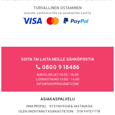
TURVALLINEN OSTAMINEN
laskulla, pankkikortilla tai asiakastilin kautta
SOITA TAI LAITA MEILLE SÄHKÖPOSTIA
0800 9 18486
AUKIOLOAJAT: 10.00 - 16.00
LOUNASTAUKO 13.00 - 14.00
INFO@SHOPPING4NET.COM
ASIAKASPALVELU
OMA PROFIILI
KYSYMYKSIÄ & VASTAUKSIA
OLEN UNOHTANUT ASIAKASTIETONI
OTA YHTEYTTÄ