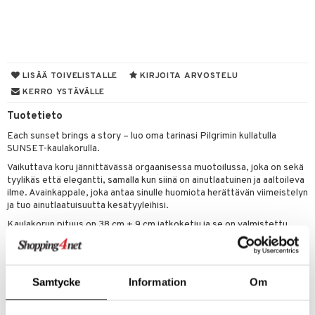
UE
sienhoito
ien hoito
vikkeita
rinta
japakkaukset
eruskettavat tuotteet
e
spalvelu
siväri
rinta
japakkaus
vojen poisto
 10
 System
ksiä & vastauksia
pytuotteita
amiot
ien hoito
he 1: Puhdistus
ito
LISÄÄ TOIVELISTALLE
KIRJOITA ARVOSTELU
tuotetta
hkugeelit & saippuat
ranajotuotteet
KERRO YSTÄVÄLLE
hkugeelit & saippuat
he 2: Kirkastus
ien- ja Vartalonhoito
 verkkokaupasta
taloöljyt
Tuotetieto
ta & Viikset
talovoiteet
he 3: Kosteutus
teudenhoito
likiilto
t
Each sunset brings a story – luo oma tarinasi Pilgrimin kullatulla
talovoiteet
distaminen
rinta ja naamiot
lipuna
matics Elixir
o
SUNSET-kaulakorulla.
rumit
Vaikuttava koru jännittävässä orgaanisessa muotoilussa, joka on sekä
distus
ltenrajausväri
yx
inkosuoja
tyylikäs että elegantti, samalla kun siinä on ainutlaatuinen ja aaltoileva
mänympärysvoiteet
ilme. Avainkappale, joka antaa sinulle huomiota herättävän viimeistelyn
rumit
makarvat
nique Happy
aihetta Miehille
ja tuo ainutlaatuisuutta kesätyyleihisi.
mien/Huulten Hoito
miväri
nique Happy For Men
nhoito
Kaulakorun pituus on 38 cm + 9 cm jatkoketju ja se on valmistettu
99% kierrätetystä materiaalista – se on muotia huolenpidolla.
kkisiveltmit
kastus
kkivoide
teutus & Soujaus
Tuotenumero
Samtycke
Information
Om
tevoide
ranajo & Ihonpuhdistus
CG171-P8-1-XX-XX