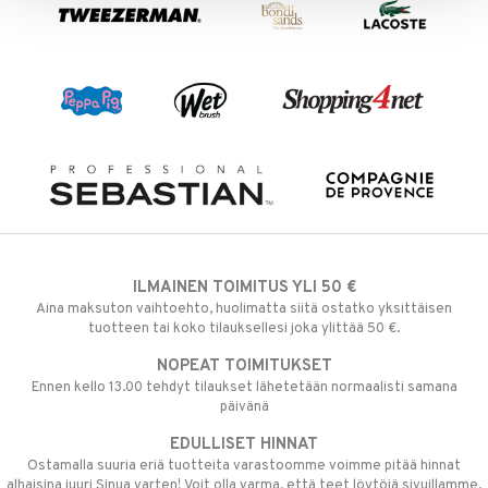
ILMAINEN TOIMITUS YLI 50 €
Aina maksuton vaihtoehto, huolimatta siitä ostatko yksittäisen
tuotteen tai koko tilauksellesi joka ylittää 50 €.
NOPEAT TOIMITUKSET
Ennen kello 13.00 tehdyt tilaukset lähetetään normaalisti samana
päivänä
EDULLISET HINNAT
Ostamalla suuria eriä tuotteita varastoomme voimme pitää hinnat
alhaisina juuri Sinua varten! Voit olla varma, että teet löytöjä sivuillamme.