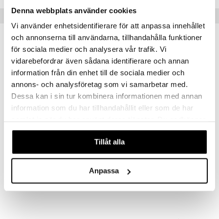
justusvoide
Denna webbplats använder cookies
Vinkkejä sinulle
kipuna
Vi använder enhetsidentifierare för att anpassa innehållet
teri
och annonserna till användarna, tillhandahålla funktioner
för sociala medier och analysera vår trafik. Vi
siväri
vidarebefordrar även sådana identifierare och annan
mänrajauskynät
information från din enhet till de sociala medier och
annons- och analysföretag som vi samarbetar med.
Dessa kan i sin tur kombinera informationen med annan
information som du har tillhandahållit eller som de har
samlat in när du har använt deras tjänster. Du godkänner
våra cookies vid fortsatt användande av vår webbplats.
15252-2011 BREEZE Necklace 2-in-1 Set
26252-2063 ASLE Earrings
Tillåt alla
PILGRIM
PILGRIM
49,95
39,95
€
€
Anpassa