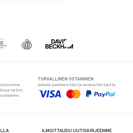
TURVALLINEN OSTAMINEN
varastoomme
laskulla, pankkikortilla tai asiakastilin kautta
 Sinua varten!
sivuillamme.
ILLA
ILMOITTAUDU UUTISKIRJEEMME