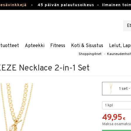
kesävinkkejä
-
45 päivän palautusoikeus -
Ilmainen toim
stuotteet
Apteekki
Fitness
Koti & Sisustus
Lelut, Lap
Shopping4net
»
Kauneudenhoi
EZE Necklace 2-in-1 Set
1 set 
49,95
€
Maksa osamaksul