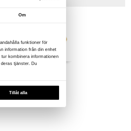
Vinkkejä sinulle
Om
andahålla funktioner för
n information från din enhet
 tur kombinera informationen
 deras tjänster. Du
STARLIGHT
12252-2003 ECLIPSE
1
Hoops
PILGRIM
39,95
€
Tillåt alla