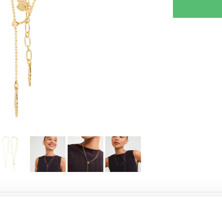
RJOITA ARVOSTELU
KERRO YSTÄVÄLLE