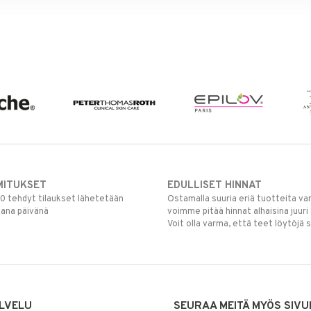
MITUKSET
EDULLISET HINNAT
00 tehdyt tilaukset lähetetään
Ostamalla suuria eriä tuotteita 
mana päivänä
voimme pitää hinnat alhaisina juuri
Voit olla varma, että teet löytöjä 
LVELU
SEURAA MEITÄ MYÖS SIVU