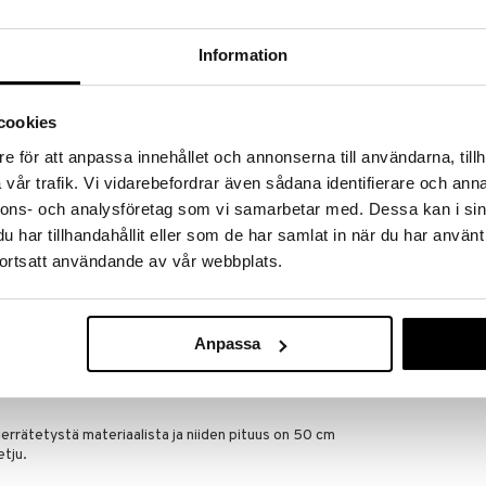
a löydöt kotiin!
isuuteen tehdä löytöjä suuresta ALEstamme. Juuri
Information
mme suuren valikoiman jännittäviä tuotteita
a hinnoilla!
massa 31.8.2026 asti mutta ole nopea -
cookies
otteesi voivat päästä loppumaan!
e för att anpassa innehållet och annonserna till användarna, tillh
i ale-löydöt »
vår trafik. Vi vidarebefordrar även sådana identifierare och anna
nnons- och analysföretag som vi samarbetar med. Dessa kan i sin
har tillhandahållit eller som de har samlat in när du har använt
11252-2001 
yle.
ortsatt användande av vår webbplats.
Necklace 3-in-
vat kesäasusteillesi täydellisen boho luxe -sävyn.
PILGRIM
uriketjusta, jossa on suloinen kilpikonnariipus
59,95
herkän makeanveden helmiriipuksen helmiketjussa.
€
kertaiseen kerrokselliseen tyyliin, joka huokuu
Anpassa
la tunteella.
ilmavasta kesämekosta ylisuureen paitaan saadaksesi
errätetystä materiaalista ja niiden pituus on 50 cm
etju.