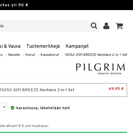
itus yli 50 €
si & Vauva
Tuotemerkkejä
Kampanjat
to
»
Naisille
»
Korut
»
Kaulakorut
»
15252-2011 BREEZE Necklace 2-in-1 Set
49,95 €
- 15252-2011 BREEZE Necklace 2-in-1 Set
Varastossa, lähetetään heti
la alkaen 8 € per kuukausi.