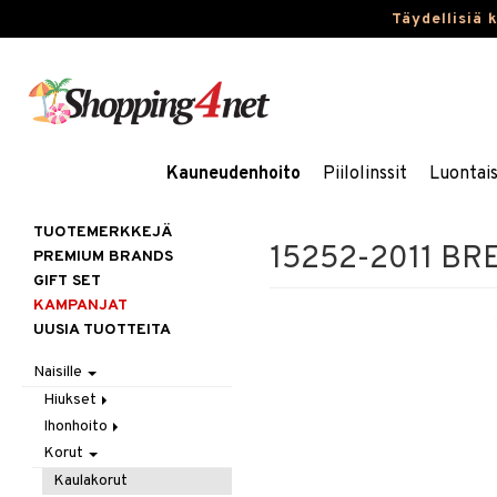
Täydellisiä 
Kauneudenhoito
Piilolinssit
Luontai
TUOTEMERKKEJÄ
15252-2011 BRE
PREMIUM BRANDS
GIFT SET
KAMPANJAT
UUSIA TUOTTEITA
Naisille
Hiukset
Ihonhoito
Gift Set
Korut
Harjat / Kammat
Aurinkotuotteet
Hiuskuurit
Erikoistuotteet
Kaulakorut