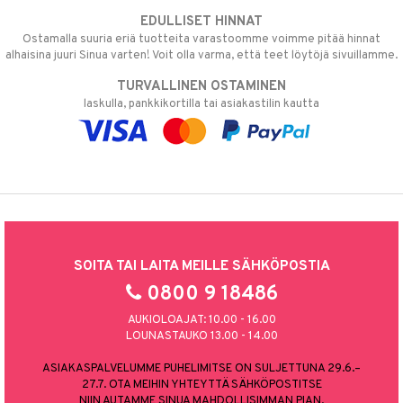
EDULLISET HINNAT
Ostamalla suuria eriä tuotteita varastoomme voimme pitää hinnat
alhaisina juuri Sinua varten! Voit olla varma, että teet löytöjä sivuillamme.
TURVALLINEN OSTAMINEN
laskulla, pankkikortilla tai asiakastilin kautta
SOITA TAI LAITA MEILLE SÄHKÖPOSTIA
0800 9 18486
AUKIOLOAJAT: 10.00 - 16.00
LOUNASTAUKO 13.00 - 14.00
ASIAKASPALVELUMME PUHELIMITSE ON SULJETTUNA 29.6.–
27.7. OTA MEIHIN YHTEYTTÄ SÄHKÖPOSTITSE
NIIN AUTAMME SINUA MAHDOLLISIMMAN PIAN.