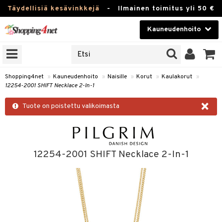
Täydellisiä kesävinkkejä
-
Ilmainen toimitus yli 50 €
Kauneudenhoito
ERKKEJÄ
Kauneudenhoito
M BRANDS
T
Piilolinssit
Shopping4net
»
Kauneudenhoito
»
Naisille
»
Korut
»
Kaulakorut
»
12254-2001 SHIFT Necklace 2-In-1
JAT
Luontaistuotteet
×
UOTTEITA
Tuote on poistettu valikoimasta
Apteekki
Fitness
t
Koti & Sisustus
12254-2001 SHIFT Necklace 2-In-1
t Set
ito
Lelut, Lapsi & Vauva
jat / Kammat
inkotuotteet
Tuotemerkkejä
skuurit
koistuotteet
ulakorut
Kampanjat
stenlähtö
eruskettavat tuotteet
vakorut