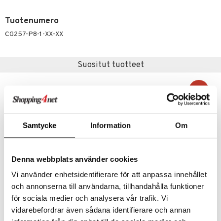
justusvoide
kipuna
Tuotenumero
teri
CG257-P8-1-XX-XX
siväri
Suositut tuotteet
mänrajauskynät
-40%
Samtycke
Information
Om
Denna webbplats använder cookies
Vi använder enhetsidentifierare för att anpassa innehållet
och annonserna till användarna, tillhandahålla funktioner
12243-2111 TRUST Necklace
16605-07 Moomin Pendant Necklace
för sociala medier och analysera vår trafik. Vi
PILGRIM
PFG STOCKHOLM
vidarebefordrar även sådana identifierare och annan
25,95
28,95
47,95
€
€
(
€
)