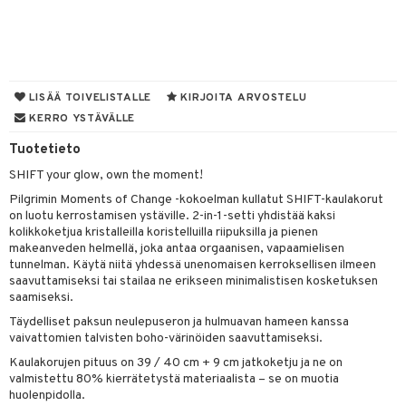
UE
sienhoito
ien hoito
vikkeita
rinta
japakkaukset
eruskettavat tuotteet
e
spalvelu
siväri
rinta
japakkaus
vojen poisto
 10
 System
ksiä & vastauksia
pytuotteita
amiot
ien hoito
he 1: Puhdistus
ito
LISÄÄ TOIVELISTALLE
KIRJOITA ARVOSTELU
tuotetta
hkugeelit & saippuat
ranajotuotteet
KERRO YSTÄVÄLLE
hkugeelit & saippuat
he 2: Kirkastus
ien- ja Vartalonhoito
 verkkokaupasta
taloöljyt
Tuotetieto
ta & Viikset
talovoiteet
he 3: Kosteutus
teudenhoito
likiilto
t
SHIFT your glow, own the moment!
talovoiteet
distaminen
rinta ja naamiot
lipuna
matics Elixir
o
Pilgrimin Moments of Change -kokoelman kullatut SHIFT-kaulakorut
rumit
on luotu kerrostamisen ystäville. 2-in-1-setti yhdistää kaksi
distus
ltenrajausväri
yx
inkosuoja
kolikkoketjua kristalleilla koristelluilla riipuksilla ja pienen
mänympärysvoiteet
makeanveden helmellä, joka antaa orgaanisen, vapaamielisen
rumit
makarvat
nique Happy
aihetta Miehille
tunnelman. Käytä niitä yhdessä unenomaisen kerroksellisen ilmeen
mien/Huulten Hoito
miväri
saavuttamiseksi tai stailaa ne erikseen minimalistisen kosketuksen
nique Happy For Men
nhoito
saamiseksi.
kkisiveltmit
kastus
Täydelliset paksun neulepuseron ja hulmuavan hameen kanssa
vaivattomien talvisten boho-värinöiden saavuttamiseksi.
kkivoide
teutus & Soujaus
Kaulakorujen pituus on 39 / 40 cm + 9 cm jatkoketju ja ne on
tevoide
ranajo & Ihonpuhdistus
valmistettu 80% kierrätetystä materiaalista – se on muotia
huolenpidolla.