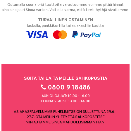
Ostamalla suuria eriä tuotteita varastoomme voimme pitää hinnat
alhaisina juuri Sinua varten! Voit olla varma, että teet löytöjä sivuillamme.
TURVALLINEN OSTAMINEN
laskulla, pankkikortilla tai asiakastilin kautta
SOITA TAI LAITA MEILLE SÄHKÖPOSTIA
0800 9 18486
AUKIOLOAJAT: 10.00 - 16.00
LOUNASTAUKO 13.00 - 14.00
ASIAKASPALVELUMME PUHELIMITSE ON SULJETTUNA 29.6.–
27.7. OTA MEIHIN YHTEYTTÄ SÄHKÖPOSTITSE
NIIN AUTAMME SINUA MAHDOLLISIMMAN PIAN.