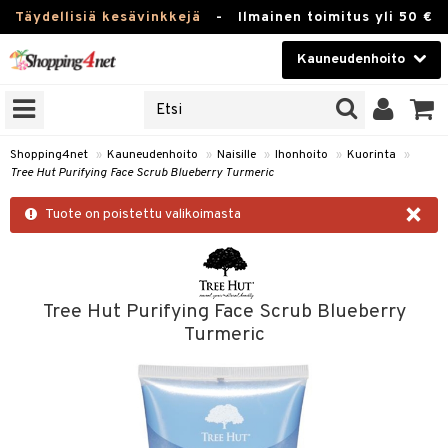
Täydellisiä kesävinkkejä
-
Ilmainen toimitus yli 50 €
Kauneudenhoito
ERKKEJÄ
Kauneudenhoito
M BRANDS
T
Piilolinssit
Shopping4net
»
Kauneudenhoito
»
Naisille
»
Ihonhoito
»
Kuorinta
»
Tree Hut Purifying Face Scrub Blueberry Turmeric
JAT
Luontaistuotteet
×
UOTTEITA
Tuote on poistettu valikoimasta
Apteekki
Fitness
t
Koti & Sisustus
Tree Hut Purifying Face Scrub Blueberry
Turmeric
t Set
ito
Lelut, Lapsi & Vauva
jat / Kammat
inkotuotteet
Tuotemerkkejä
skuurit
koistuotteet
Kampanjat
stenlähtö
eruskettavat tuotteet