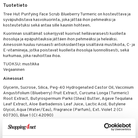
Tuotetieto
muksia
likiilto
o
 de parfum
i & Lapset
Tree Hut Purifying Face Scrub Blueberry Turmeric on kosteuttava ja
lipuna
nzer & Highlighter
nnet
 de toilette
inkotuotteet
t
syväpuhdistava kasvokuorinta, joka jättää ihon pehmeäksi ja
kosteutetuksi sekä antaa sille kauniin hohteen.
lirasva
kkivoide
okynnet
t tarvikkeet
japakkaukset
dorantit
stenlähtö
sasto
ito
iikkalaukkuja
Kuorinnan sisältämät sokerijyvät kuorivat hellävaraisesti kuolleita
auskynä
tevoide
sien hoito
kkaus
mät
ksukynttilät &
ihosoluja ja epäpuhtauksia jättäen ihon pehmeäksi ja heleäksi.
koistuotteet
sväri
inkotuotteet
sit
mit
otteita
onetuoksut
Ainesosiin kuuluu runsaasti antioksidantteja sisältäviä mustikoita, C- ja
kipuna
silakanpoisto
ut
liner / Kajaali
t Set
E-vitamiineja, jotka poistavat kuolleita ihosoluja luonnollisesti, sekä
toaineet
koistuotteet
er shave balm
ko
onhoito
talosuihke
kurkumaa, joka rauhoittaa ihoa.
mer
silakat
setit
oripset
eruskettavat tuotteet
toilu
eruskettavat tuotteet
er shave lotion
inkotuotteet
TUOKSU: mustikka
Vegaaninen
teri
vikkeet
makarvat
kojen hoito
kölaitteet
vovoiteet
 de cologne
dorantit
linssit
Ainesosat
ytetty Päivävoide
mivärit
vojen poisto
mpoot
metiikkalaukkuja
 de toilette
koistuotteet
UE
Glycerin, Sucrose, Silica, Peg-40 Hydrogenated Castor Oil, Vaccinium
sienhoito
ien hoito
vikkeita
rinta
Angustifolium (Blueberry) Fruit Extract, Curcuma Longa (Turmeric)
japakkaukset
eruskettavat tuotteet
e
Root Extract, Butyrospermum Parkii (Shea) Butter, Agave Tequilana
spalvelu
siväri
rinta
japakkaus
vojen poisto
Leaf Extract, Aloe Barbadensis Leaf Juice, Lactic Acid, Butylene
 10
 System
Glycol, Aqua (Water/Eau), Fragrance (Parfum), Ext. Violet 2 (CI
ksiä & vastauksia
pytuotteita
amiot
ien hoito
60730), Blue 1 (CI 42090)
he 1: Puhdistus
ito
tuotetta
hkugeelit & saippuat
ranajotuotteet
hkugeelit & saippuat
he 2: Kirkastus
ien- ja Vartalonhoito
Tuotenumero
 verkkokaupasta
taloöljyt
ta & Viikset
talovoiteet
he 3: Kosteutus
teudenhoito