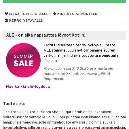
taloöljyt
LISÄÄ TOIVELISTALLE
KIRJOITA ARVOSTELU
talovoiteet
KERRO YSTÄVÄLLE
ALE - on aika napsauttaa löydöt kotiin!
t
Tartu tilaisuuteen tehdä löytöjä suuresta
stenlähtö
sasto
ito
iikkalaukkuja
ALEstamme. Juuri nyt tarjoamme suuren
valikoiman jännittäviä tuotteita alennetuilla
sväri
inkotuotteet
sit
mit
otteita
hinnoilla!
toaineet
koistuotteet
er shave balm
ko
onhoito
Ale on voimassa 31.8.2026 asti mutta ole
nopea - suosikkituotteesi voivat päästä
toilu
eruskettavat tuotteet
er shave lotion
inkotuotteet
loppumaan!
kölaitteet
Näe kaikki ale-löydöt »
vovoiteet
 de cologne
dorantit
linssit
mpoot
metiikkalaukkuja
 de toilette
koistuotteet
UE
Tuotetieto
vikkeita
rinta
japakkaukset
eruskettavat tuotteet
e
The Tree Hut Exotic Bloom Shea Sugar Scrub on hellävarainen
spalvelu
japakkaus
vojen poisto
sokerikuorinta vartalolle, joka kuorii ja jättää ihon kimmoisaksi. Sisältää
 10
 System
hampunsiemenöljyä, jolla on tulehdusta ehkäiseviä ominaisuuksia,
ksiä & vastauksia
amiot
ien hoito
laventeliöljyä, jolla on rauhoittavia ja stressiä ehkäiseviä ominaisuuksia,
he 1: Puhdistus
ito