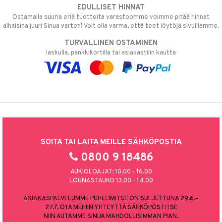
EDULLISET HINNAT
Ostamalla suuria eriä tuotteita varastoomme voimme pitää hinnat
alhaisina juuri Sinua varten! Voit olla varma, että teet löytöjä sivuillamme.
TURVALLINEN OSTAMINEN
laskulla, pankkikortilla tai asiakastilin kautta
SOITA TAI LAITA MEILLE SÄHKÖPOSTIA
0800 9 18486
AUKIOLOAJAT: 10.00 - 16.00
LOUNASTAUKO 13.00 - 14.00
ASIAKASPALVELUMME PUHELIMITSE ON SULJETTUNA 29.6.–
27.7. OTA MEIHIN YHTEYTTÄ SÄHKÖPOSTITSE
NIIN AUTAMME SINUA MAHDOLLISIMMAN PIAN.