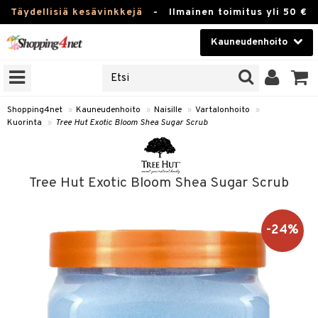
Täydellisiä kesävinkkejä
-
Ilmainen toimitus yli 50 €
Kauneudenhoito
ERKKEJÄ
Kauneudenhoito
M BRANDS
T
Piilolinssit
Shopping4net
»
Kauneudenhoito
»
Naisille
»
Vartalonhoito
»
Kuorinta
»
Tree Hut Exotic Bloom Shea Sugar Scrub
JAT
Luontaistuotteet
UOTTEITA
Apteekki
Tree Hut Exotic Bloom Shea Sugar Scrub
Fitness
t
Koti & Sisustus
-24%
t Set
ito
Lelut, Lapsi & Vauva
jat / Kammat
inkotuotteet
Tuotemerkkejä
skuurit
koistuotteet
lakorut
iikka
Kampanjat
stenlähtö
eruskettavat tuotteet
vakorut
t Set
mit