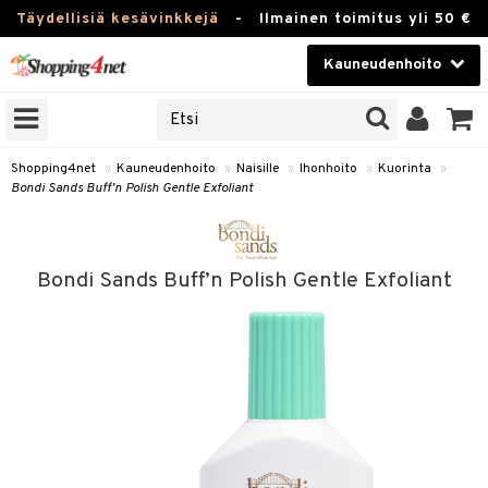
Täydellisiä kesävinkkejä
-
Ilmainen toimitus yli 50 €
Kauneudenhoito
ERKKEJÄ
Kauneudenhoito
M BRANDS
T
Piilolinssit
Shopping4net
»
Kauneudenhoito
»
Naisille
»
Ihonhoito
»
Kuorinta
»
Bondi Sands Buff’n Polish Gentle Exfoliant
JAT
Luontaistuotteet
UOTTEITA
Apteekki
Bondi Sands Buff’n Polish Gentle Exfoliant
Fitness
t
Koti & Sisustus
t Set
ito
Lelut, Lapsi & Vauva
jat / Kammat
inkotuotteet
Tuotemerkkejä
skuurit
koistuotteet
Kampanjat
stenlähtö
eruskettavat tuotteet