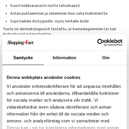
Kuorii hellävaraisesti mutta tehokkaasti
Antaa puhtaamman ja sileämmän ihon sekä lisähohdetta
Sopii kaikille ihotyypeille, myös herkälle iholle
Tuote on dermatologisesti testattu, ei-komedogeeninen (ei tuki
ihohuokosia) ja hajusteeton.
Kaikki Everyday Skincare -sarjan tuotteet on pakattu kierrätettäviin
materiaaleihin ja valmistettu kierrätetystä muovista.
Käyttö
Samtycke
Information
Om
1: Levitä 1–2 tippaa Buff'n Polish Gentle Chemical Exfoliantia huolella
puhdistetulle ja kuivalle iholle. Anna imeytyä ihoon. Älä huuhtele.
2: levitä sen jälkeen sopiva kasvovoide. Jos levität kuorintavoidetta
Denna webbplats använder cookies
aamulla, tulee sinun käyttää aurinkosuojaa.
Vi använder enhetsidentifierare för att anpassa innehållet
3: Saavuttaaksesi parhaan tuloksen, levitä Buff'n Polish Gentle
och annonserna till användarna, tillhandahålla funktioner
Chemical Exfoliant illalla ja anna vaikuttaa yön yli.
för sociala medier och analysera vår trafik. Vi
Ainesosat
vidarebefordrar även sådana identifierare och annan
AQUA (WATER), GLYCERIN, PHENOXYETHANOL, SODIUM
information från din enhet till de sociala medier och
LACTATE, LACTIC ACID, XANTHAN GUM, BENZYL ALCOHOL,
annons- och analysföretag som vi samarbetar med.
CARRAGEENAN, GLUCONOLACTONE (PHA),
ETHYLHEXYLGLYCERIN, SODIUM BENZOATE, CALCIUM
Dessa kan i sin tur kombinera informationen med annan