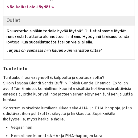
likiilto
t
talovoiteet
Näe kaikki ale-löydöt »
distaminen
rinta ja naamiot
lipuna
matics Elixir
o
rumit
Outlet
distus
ltenrajausväri
yx
inkosuoja
mänympärysvoiteet
rumit
makarvat
Rakastatko sinäkin todella hyvää löytöä? Outletistamme löydät
nique Happy
aihetta Miehille
runsaasti tuotteita alennettuun hintaan. Hyödynnä tilaisuus tehdä
mien/Huulten Hoito
miväri
nique Happy For Men
löytöjä, kun suosikkituotteitasi on vielä jäljellä.
nhoito
Tarjous on voimassa niin kauan kuin varastoa riittää!
kkisiveltmit
kastus
kkivoide
teutus & Soujaus
Tuotetieto
tevoide
ranajo & Ihonpuhdistus
Tuntuuko ihosi väsyneeltä, kalpealta ja epätasaiselta?
Silloin tarjoaa Blondi Sands Buff’ N Polish Gentle Chemical Exfolian
justusvoide
avun! Tämä mieto, kemiallinen kuorinta sisältää hellävaraisia aktiivisia
ainesosia, jotka kuorivat ihoa jättäen siihen elpyneen tunteen ja uutta
kipuna
hehkua.
teri
Koostumus sisältää kirsikankukkaa sekä AHA- ja PHA-happoja, jotka
edistävät ihon puhtautta, sileyttä ja kirkkautta. Sopii kaikille
siväri
ihotyypeille, myös herkälle iholle.
mänrajauskynät
Vegaaninen.
Kemiallinen kuorinta AHA- ja PHA-happojen kera