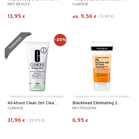
INDY BEAUTY
CLINIQUE
13,95
9,56
11,95
€
alk.
€
(
€
)
kampanja
-20%
All About Clean 2in1 Cleansing Exfoliating Jelly
Blackhead Eliminating 2% Salicylic Acid Face Scrub
CLINIQUE
NEUTROGENA
31,96
6,95
39,95
€
(
€
)
€