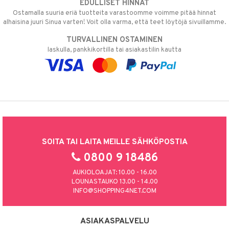
EDULLISET HINNAT
Ostamalla suuria eriä tuotteita varastoomme voimme pitää hinnat
alhaisina juuri Sinua varten! Voit olla varma, että teet löytöjä sivuillamme.
TURVALLINEN OSTAMINEN
laskulla, pankkikortilla tai asiakastilin kautta
SOITA TAI LAITA MEILLE SÄHKÖPOSTIA
0800 9 18486
AUKIOLOAJAT: 10.00 - 16.00
LOUNASTAUKO 13.00 - 14.00
INFO@SHOPPING4NET.COM
ASIAKASPALVELU