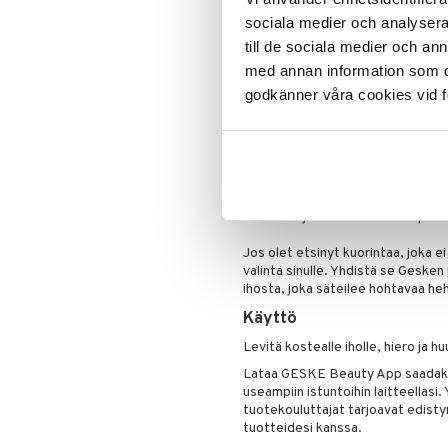
kosteuttaa ja lievittää ärsytyksiä.
Ihonpuhdistus
- Bambukuorintarakeet:
Puhdis
Pohjustusvoide
sociala medier och analysera 
itsepintaiset epäpuhtaudet ärsyt
Poskipuna
till de sociala medier och a
Puuteri
med annan information som du 
Hellävarainen mutta perusteelline
tarvitset vain pienen määrän puhd
Ripsiväri
godkänner våra cookies vid f
kasvoillesi ja hiero varovasti käsi
Silmänrajauskynät
näyttää ja tuntuu vastustamattom
Saadaksesi parhaan hyödyn tuott
jossa voit tehdä ihoskannauksen 
käytetään luomaan oma henkilökoht
asiantuntijakoulutusvideoita puhd
Jos olet etsinyt kuorintaa, joka e
valinta sinulle. Yhdistä se Gesken p
ihosta, joka säteilee hohtavaa he
Käyttö
Levitä kostealle iholle, hiero ja 
Lataa GESKE Beauty App saadakse
useampiin istuntoihin laitteellasi.
tuotekouluttajat tarjoavat edistyne
tuotteidesi kanssa.