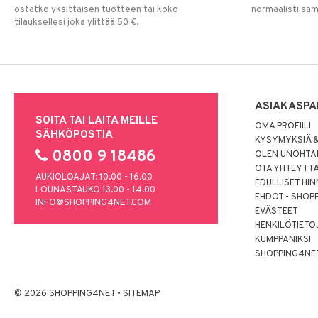
ostatko yksittäisen tuotteen tai koko
normaalisti sa
tilauksellesi joka ylittää 50 €.
ASIAKASPA
SOITA TAI LAITA MEILLE
OMA PROFIILI
SÄHKÖPOSTIA
KYSYMYKSIÄ &
0800 9 18486
OLEN UNOHTAN
OTA YHTEYTT
AUKIOLOAJAT: 10.00 - 16.00
EDULLISET HI
LOUNASTAUKO 13.00 - 14.00
EHDOT - SHOP
INFO@SHOPPING4NET.COM
EVÄSTEET
HENKILÖTIETO
KUMPPANIKSI
SHOPPING4NE
© 2026 SHOPPING4NET
•
SITEMAP