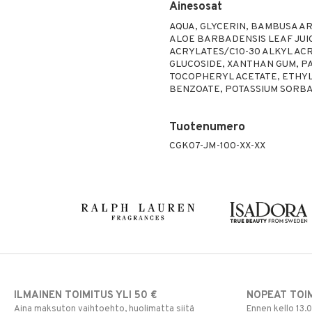
Ainesosat
AQUA, GLYCERIN, BAMBUSA A
ALOE BARBADENSIS LEAF JU
ACRYLATES/C10-30 ALKYL A
GLUCOSIDE, XANTHAN GUM, P
TOCOPHERYL ACETATE, ETHYLH
BENZOATE, POTASSIUM SORBAT
Tuotenumero
CGK07-JM-100-XX-XX
ILMAINEN TOIMITUS YLI 50 €
NOPEAT TOI
Aina maksuton vaihtoehto, huolimatta siitä
Ennen kello 13.