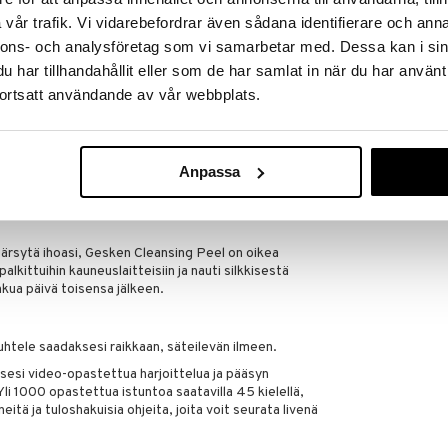
GESKE
tavat hellävaraisesti kasvot ja poistavat myös
vår trafik. Vi vidarebefordrar även sådana identifierare och anna
74,95
tämättä ihoa.
€
nnons- och analysföretag som vi samarbetar med. Dessa kan i sin
har tillhandahållit eller som de har samlat in när du har använt
n – Gesken Cleansing Peel on niin tehokas, että
istaaksesi koko kasvot. Levitä sitä kosteille
ortsatt användande av vår webbplats.
lläsi tai GESKE:n kasvoharjalla ennen huuhtelua. Ihosi
an pehmeältä ja sileältä.
eestasi, lataa GESKE German Beauty Tech -sovellus,
Anpassa
suoraan omalla AI-teknologiallamme, jonka tuloksia
ainen ihonhoitorutiinisi ja selaamaan tuhansia
istuslaitteillemme.
i ärsytä ihoasi, Gesken Cleansing Peel on oikea
alkittuihin kauneuslaitteisiin ja nauti silkkisestä
hkua päivä toisensa jälkeen.
huuhtele saadaksesi raikkaan, säteilevän ilmeen.
si video-opastettua harjoittelua ja pääsyn
 Yli 1000 opastettua istuntoa saatavilla 45 kielellä,
itä ja tuloshakuisia ohjeita, joita voit seurata livenä