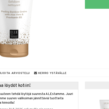
RJOITA ARVOSTELU
KERRO YSTÄVÄLLE
a löydöt kotiin!
isuuteen tehdä löytöjä suuresta ALEstamme. Juuri
mme suuren valikoiman jännittäviä tuotteita
a hinnoilla!