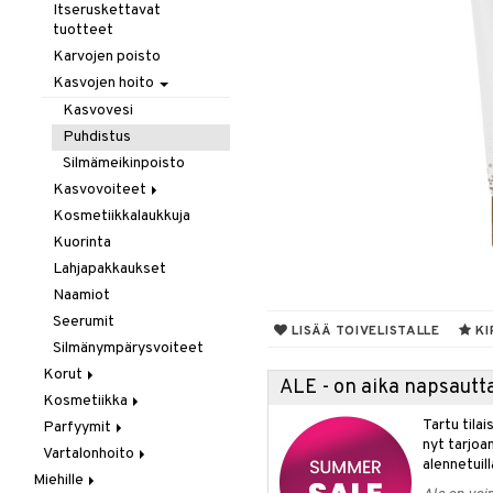
Hiustenlähtö
Itseruskettavat
tuotteet
Hiusväri
Karvojen poisto
Hoitoaineet
Kasvojen hoito
Koristeita
Kasvovesi
Kuivashamppoo
Puhdistus
Leave-in hoitoaine
Silmämeikinpoisto
Muotoilu
Kasvovoiteet
Sähkölaitteet
Hiussuihkeet
Kosmetiikkalaukkuja
Herkkä iho
Sampoot
Kiharat
Kuorinta
Kuiva iho
Tehohoitoa
Kiilto & Antifrizz
Lahjapakkaukset
Normaali iho
Lämpösuojat
Naamiot
Rasvainen iho
Tuuheuttavat tuotteet
Seerumit
Vaha & Geeli
LISÄÄ TOIVELISTALLE
KI
Silmänympärysvoiteet
Korut
ALE - on aika napsautta
Kosmetiikka
Kaulakorut
Tartu tila
Parfyymit
Korvakorut
Gift Set
nyt tarjoa
Vartalonhoito
Rannekorut
Huulet
Eau de cologne
alennetuill
Miehille
Sormuksia
Iho
Eau de parfum
Äiti & Lapset
Huulikiilto