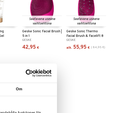
Saatavana useana
Saatavana useana
vaihtoehtona
vaihtoehtona
ing
Geske Sonic Facial Brush |
Geske Sonic Thermo
Gel
5 in 1
Facial Brush & Facelift 8
GESKE
GESKE
in 1
42,95
55,95
(
84,95
€
)
€
alk.
€
Om
 useana
htona
Thermo
 in 1
andahålla funktioner för