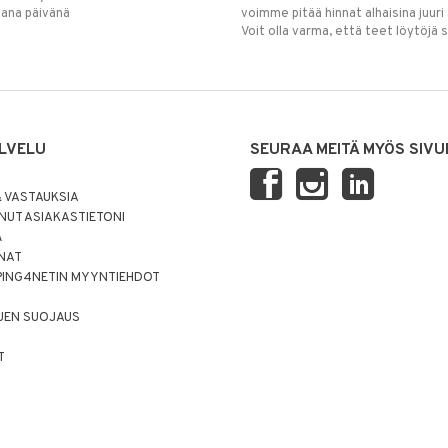
mana päivänä
voimme pitää hinnat alhaisina juuri
Voit olla varma, että teet löytöjä 
LVELU
SEURAA MEITÄ MYÖS SIVU
 VASTAUKSIA
UT ASIAKASTIETONI
Ä
NNAT
PING4NETIN MYYNTIEHDOT
JEN SUOJAUS
T