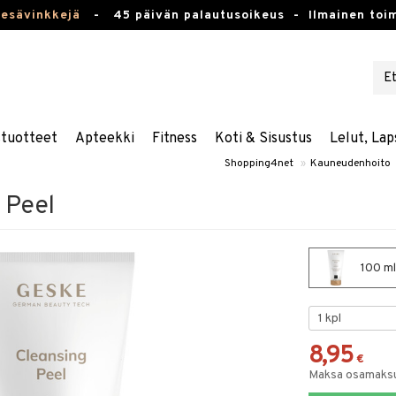
kesävinkkejä
-
45 päivän palautusoikeus -
Ilmainen toim
stuotteet
Apteekki
Fitness
Koti & Sisustus
Lelut, Lap
Shopping4net
»
Kauneudenhoito
 Peel
100 ml
8,95
€
Maksa osamaksul