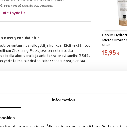
massa 31.8.2026 asti mutta ole nopea -
otteesi voivat päästä loppumaan!
i ale-löydöt »
Geske Hydrat
va Kasvojenpuhdistus
MicroCurrent 
GESKE
sti parantaa ihosi sileyttä ja hehkua. Eikä mikään tee
llinen Cleansing Peel, joka on vahvistettu
15,95
€
lisella aloe veralla ja anti-tahra-provitamiini B5:llä.
n yhdistelmä puhdistaa tehokkaasti ihosi ja antaa
inen kumppani kaikille GESKE:n kasvo- ja
tään yhdessä, ihosi kuoritaan, hierotaan ja
nen. Joten valmistaudu nostamaan ihonhoitorutiinisi
lla kuorinnalla, joka on täydellinen päivittäiseen
on muutama sekunti näiden avainainesosien
Information
Saatavana
vaihtoe
ua finnejä ja mustapäitä vastaan parantamalla ihon
visesti tahroja vastaan.
cookies
Geske Sonic 
käisevän vaikutuksen ihoon, samalla kun se
Facial Brush | 6
e för att anpassa innehållet och annonserna till användarna, tillh