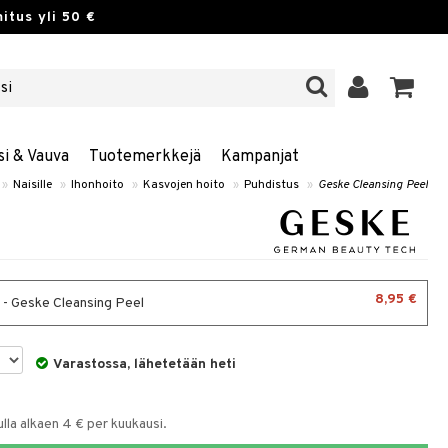
itus yli 50 €
si & Vauva
Tuotemerkkejä
Kampanjat
»
Naisille
»
Ihonhoito
»
Kasvojen hoito
»
Puhdistus
»
Geske Cleansing Peel
8,95 €
 - Geske Cleansing Peel
Varastossa, lähetetään heti
la alkaen 4 € per kuukausi.