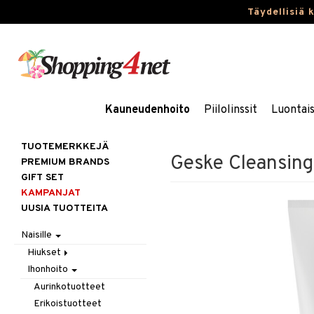
Täydellisiä 
Kauneudenhoito
Piilolinssit
Luontai
TUOTEMERKKEJÄ
Geske Cleansing
PREMIUM BRANDS
GIFT SET
KAMPANJAT
UUSIA TUOTTEITA
Naisille
Hiukset
Ihonhoito
Gift Set
Harjat / Kammat
Aurinkotuotteet
Hiuskuurit
Erikoistuotteet