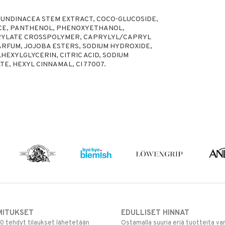
RUNDINACEA STEM EXTRACT, COCO-GLUCOSIDE,
ICE, PANTHENOL, PHENOXYETHANOL,
CRYLATE CROSSPOLYMER, CAPRYLYL/CAPRYL
ARFUM, JOJOBA ESTERS, SODIUM HYDROXIDE,
EXYLGLYCERIN, CITRIC ACID, SODIUM
E, HEXYL CINNAMAL, CI 77007.
MITUKSET
EDULLISET HINNAT
00 tehdyt tilaukset lähetetään
Ostamalla suuria eriä tuotteita 