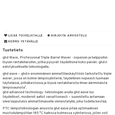
vojen poisto
nekorut
ulet
 de cologne
onhoito
vojen hoito
muksia
likiilto
o
 de parfum
i & Lapset
vovesi
vovoiteet
lipuna
nzer & Highlighter
nnet
 de toilette
inkotuotteet
t
distus
kkä iho
metiikkalaukkuja
lirasva
kkivoide
okynnet
t tarvikkeet
japakkaukset
dorantit
stenlähtö
sasto
ito
iikkalaukkuja
LISÄÄ TOIVELISTALLE
KIRJOITA ARVOSTELU
mämeikinpoisto
va iho
rinta
auskynä
tevoide
sien hoito
kkaus
mät
ksukynttilät &
koistuotteet
KERRO YSTÄVÄLLE
sväri
inkotuotteet
sit
mit
otteita
onetuoksut
maali iho
japakkaukset
Tuotetieto
kipuna
silakanpoisto
ut
liner / Kajaali
t Set
toaineet
koistuotteet
er shave balm
ko
onhoito
talosuihke
ghd Wave, Professional Triple Barrel Waver - nopeisiin ja helppoihin
vainen iho
amiot
mer
silakat
setit
oripset
eruskettavat tuotteet
toilu
eruskettavat tuotteet
er shave lotion
inkotuotteet
löysiin rantakiharoihin, jotka pysyvät täydellisinä koko päivän. ghd:n
edistyksellisellä teknologialla.
rumit
teri
vikkeet
makarvat
kojen hoito
kölaitteet
vovoiteet
 de cologne
dorantit
linssit
ghd wave – ghd:n ensimmäinen ammattilaiskäyttöön tarkoitettu triple
mänympärysvoiteet
ytetty Päivävoide
mivärit
vojen poisto
mpoot
metiikkalaukkuja
 de toilette
koistuotteet
waver, jossa on kolme lämpösylinteriä, täydellinen nopeasti luomaan
UE
täyteläisiä, pitkäkestoisia ja löysiä rantakiharoita ilman äärimmäistä
sienhoito
ien hoito
vikkeita
rinta
japakkaukset
eruskettavat tuotteet
e
lämpövauriota¹.
spalvelu
ghd advanced technology -teknologian avulla ghd wave luo
siväri
rinta
japakkaus
vojen poisto
 10
 System
täydelliset, modernit aallot vaivattomasti – suunniteltu antamaan
ksiä & vastauksia
sileä lopputulos ammattimaisella viimeistelyllä, joka todella kestää.
pytuotteita
amiot
ien hoito
he 1: Puhdistus
ito
PTC-lämpöteknologian ansiosta ghd wave pitää optimaalisen
tuotetta
hkugeelit & saippuat
ranajotuotteet
hkugeelit & saippuat
muotoilulämpötilan 185 °C kaikissa kolmessa sylinterissä, joten voit
he 2: Kirkastus
ien- ja Vartalonhoito