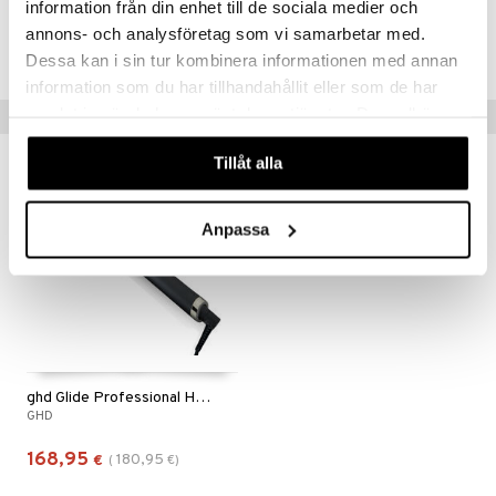
information från din enhet till de sociala medier och
Tuotenumero
annons- och analysföretag som vi samarbetar med.
CGD02-3Z-1-XX-XX
Dessa kan i sin tur kombinera informationen med annan
information som du har tillhandahållit eller som de har
samlat in när du har använt deras tjänster. Du godkänner
Vinkkejä sinulle
våra cookies vid fortsatt användande av vår webbplats.
Tillåt alla
-7%
Anpassa
ghd Glide Professional Hot Brush
GHD
168,95
180,95
€
(
€
)