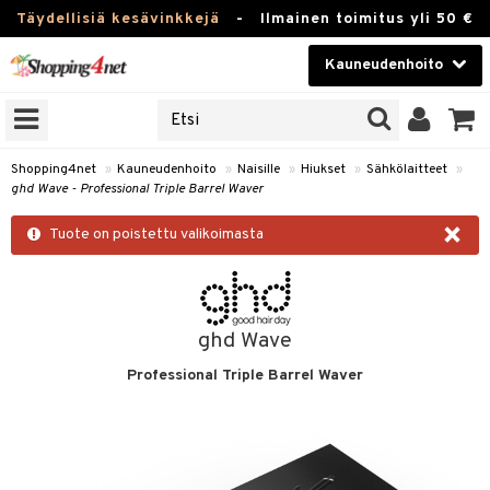
Täydellisiä kesävinkkejä
-
Ilmainen toimitus yli 50 €
Kauneudenhoito
ERKKEJÄ
Kauneudenhoito
M BRANDS
T
Piilolinssit
Shopping4net
»
Kauneudenhoito
»
Naisille
»
Hiukset
»
Sähkölaitteet
»
ghd Wave - Professional Triple Barrel Waver
JAT
Luontaistuotteet
×
UOTTEITA
Tuote on poistettu valikoimasta
Apteekki
Fitness
t
Koti & Sisustus
ghd Wave
t Set
Professional Triple Barrel Waver
Lelut, Lapsi & Vauva
jat / Kammat
Tuotemerkkejä
skuurit
Kampanjat
stenlähtö