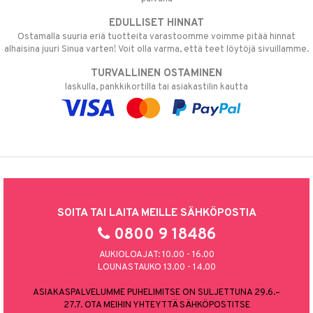
EDULLISET HINNAT
Ostamalla suuria eriä tuotteita varastoomme voimme pitää hinnat
alhaisina juuri Sinua varten! Voit olla varma, että teet löytöjä sivuillamme.
TURVALLINEN OSTAMINEN
laskulla, pankkikortilla tai asiakastilin kautta
SOITA TAI LAITA MEILLE SÄHKÖPOSTIA
0800 9 18486
AUKIOLOAJAT: 10.00 - 16.00
LOUNASTAUKO 13.00 - 14.00
ASIAKASPALVELUMME PUHELIMITSE ON SULJETTUNA 29.6.–
27.7. OTA MEIHIN YHTEYTTÄ SÄHKÖPOSTITSE