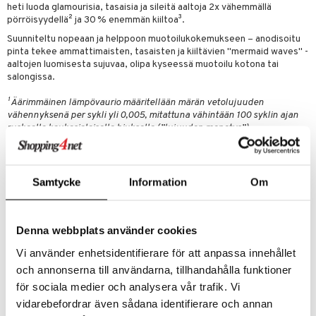
heti luoda glamourisia, tasaisia ja sileitä aaltoja 2x vähemmällä
 verkkokaupasta
taloöljyt
ta & Viikset
talovoiteet
pörröisyydellä² ja 30 % enemmän kiiltoa³.
he 3: Kosteutus
teudenhoito
likiilto
t
Suunniteltu nopeaan ja helppoon muotoilukokemukseen – anodisoitu
talovoiteet
distaminen
rinta ja naamiot
lipuna
matics Elixir
o
pinta tekee ammattimaisten, tasaisten ja kiiltävien "mermaid waves" -
aaltojen luomisesta sujuvaa, olipa kyseessä muotoilu kotona tai
rumit
distus
ltenrajausväri
yx
inkosuoja
salongissa.
mänympärysvoiteet
rumit
makarvat
nique Happy
aihetta Miehille
¹ Äärimmäinen lämpövaurio määritellään märän vetolujuuden
vähennyksenä per sykli yli 0,005, mitattuna vähintään 100 syklin ajan
mien/Huulten Hoito
miväri
nique Happy For Men
nhoito
ruskealla kaukasialaisella hiuksella (”lujuuden menetys”).
² Tekninen testi laboratoriossa pörröisillä hiuksilla, verrattuna
kkisiveltmit
kastus
luonnollisesti kuivattuihin hiuksiin
³ Tekninen testi laboratoriossa ruskeilla hiuksilla, mitattuna
kkivoide
teutus & Soujaus
luonnollisesti kuivattuihin hiuksiin verrattuna
Samtycke
Information
Om
tevoide
ranajo & Ihonpuhdistus
justusvoide
Käyttö
Denna webbplats använder cookies
HIUSOSIO: ota keskikokoinen osio
kipuna
KULMA: aseta ghd wave vaakasuoraan hiuksiin ja pidä 3-5 sekuntia
Vi använder enhetsidentifierare för att anpassa innehållet
JATKA: poista ja aseta ghd wave alemmaksi hiusosiossa ja jatka,
teri
och annonserna till användarna, tillhandahålla funktioner
kunnes kaikki hiukset on muotoiltu
för sociala medier och analysera vår trafik. Vi
siväri
VIIMEISTELE: suihkuta hiuksiin ghd curls gone wild texturizing spray
vidarebefordrar även sådana identifierare och annan
mänrajauskynät