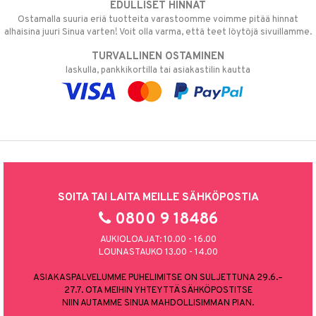
EDULLISET HINNAT
Ostamalla suuria eriä tuotteita varastoomme voimme pitää hinnat
alhaisina juuri Sinua varten! Voit olla varma, että teet löytöjä sivuillamme.
TURVALLINEN OSTAMINEN
laskulla, pankkikortilla tai asiakastilin kautta
SOITA TAI LAITA MEILLE SÄHKÖPOSTIA
0800 9 18486
AUKIOLOAJAT: 10.00 - 16.00
LOUNASTAUKO 13.00 - 14.00
ASIAKASPALVELUMME PUHELIMITSE ON SULJETTUNA 29.6.–
27.7. OTA MEIHIN YHTEYTTÄ SÄHKÖPOSTITSE
NIIN AUTAMME SINUA MAHDOLLISIMMAN PIAN.