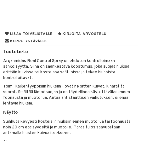
mpoot
ohoitoa
ito
LISÄÄ TOIVELISTALLE
KIRJOITA ARVOSTELU
inkotuotteet
KERRO YSTÄVÄLLE
koistuotteet
lakorut
iikka
Tuotetieto
Arganmidas Real Control Spray on ehdoton kontrolloimaan
eruskettavat tuotteet
vakorut
t Set
mit
sähköisyyttä. Siinä on säänkestävä koostumus, joka suojaa hiuksia
vojen poisto
nekorut
erittäin kuivissa tai kosteissa säätiloissa ja tekee hiuksista
ulet
 de cologne
onhoito
kontrolloitavat.
vojen hoito
muksia
likiilto
o
 de parfum
i & Lapset
Toimii kaikentyyppisiin hiuksiin - ovat ne sitten kuivat, kiharat tai
suorat. Sisältää lämpösuojan ja on täydellinen käytettäväksi ennen
vovesi
vovoiteet
lipuna
nzer & Highlighter
nnet
 de toilette
inkotuotteet
t
föönausta ja muotoilua. Antaa antistaattisen vaikutuksen, ei enää
lentäviä hiuksia.
distus
kkä iho
metiikkalaukkuja
lirasva
kkivoide
okynnet
t tarvikkeet
japakkaukset
dorantit
stenlähtö
sasto
ito
iikkalaukkuja
Käyttö
mämeikinpoisto
va iho
rinta
auskynä
tevoide
sien hoito
kkaus
mät
ksukynttilät &
koistuotteet
sväri
inkotuotteet
sit
mit
otteita
onetuoksut
Suihkuta kevyesti kosteisiin hiuksiin ennen muotoilua tai föönausta
maali iho
japakkaukset
kipuna
silakanpoisto
ut
liner / Kajaali
t Set
toaineet
noin 20 cm etäisyydeltä ja muotoile. Paras tulos saavutetaan
koistuotteet
er shave balm
ko
onhoito
talosuihke
antamalla hiusten kuivua itsekseen.
vainen iho
amiot
mer
silakat
setit
oripset
eruskettavat tuotteet
toilu
eruskettavat tuotteet
er shave lotion
inkotuotteet