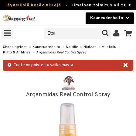
Täydellisiä kesävinkkejä
-
Ilmainen toimitus yli 50 €
Kauneudenhoito
ERKKEJÄ
Kauneudenhoito
M BRANDS
T
Piilolinssit
Shopping4net
»
Kauneudenhoito
»
Naisille
»
Hiukset
»
Muotoilu
»
Kiilto & Antifrizz
»
Arganmidas Real Control Spray
JAT
Luontaistuotteet
×
UOTTEITA
Tuote on poistettu valikoimasta
Apteekki
Fitness
t
Koti & Sisustus
Arganmidas Real Control Spray
t Set
Lelut, Lapsi & Vauva
jat / Kammat
Tuotemerkkejä
skuurit
Kampanjat
stenlähtö