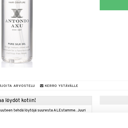
RJOITA ARVOSTELU
KERRO YSTÄVÄLLE
a löydöt kotiin!
isuuteen tehdä löytöjä suuresta ALEstamme. Juuri
mme suuren valikoiman jännittäviä tuotteita
a hinnoilla!