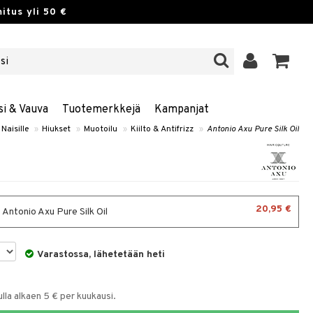
itus yli 50 €
si & Vauva
Tuotemerkkejä
Kampanjat
Naisille
»
Hiukset
»
Muotoilu
»
Kiilto & Antifrizz
»
Antonio Axu Pure Silk Oil
20,95 €
 Antonio Axu Pure Silk Oil
Varastossa, lähetetään heti
la alkaen 5 € per kuukausi.