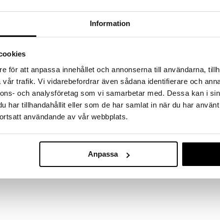
massa 31.8.2026 asti mutta ole nopea -
otteesi voivat päästä loppumaan!
i ale-löydöt »
Information
cookies
Antonio Axu 
en hiusöljy, joka antaa kauniin kiillon ja silkinpehmeää
e för att anpassa innehållet och annonserna till användarna, tillh
Protection Sp
ANTONIO AXU
vår trafik. Vi vidarebefordrar även sådana identifierare och anna
teuttavat ja autt
11,95
€
nnons- och analysföretag som vi samarbetar med. Dessa kan i sin
e.
har tillhandahållit eller som de har samlat in när du har använt
ortsatt användande av vår webbplats.
iin.
Anpassa
 C12-13 Alkyl Lactate, Salvia, Hispanica Seed Oil,
m, Limonene, Linalool, Geraniol