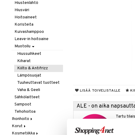
Hiustenlähtö
Hiusväri
Hoitoaineet
Koristeita
Kuivashamppoo
Leave-in hoitoaine
Muotoilu
Hiussuihkeet
Kiharat
Kiilto & Antifrizz
Lämpösuojat
Tuuheuttavat tuotteet
Vaha & Geeli
LISÄÄ TOIVELISTALLE
KI
Sähkölaitteet
Sampoot
ALE - on aika napsautta
Tehohoitoa
Tartu tila
Ihonhoito
nyt tarjoa
Korut
Aurinkotuotteet
alennetuill
Kosmetiikka
Erikoistuotteet
Kaulakorut