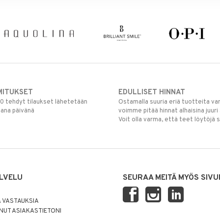
MITUKSET
EDULLISET HINNAT
00 tehdyt tilaukset lähetetään
Ostamalla suuria eriä tuotteita 
mana päivänä
voimme pitää hinnat alhaisina juuri
Voit olla varma, että teet löytöjä 
LVELU
SEURAA MEITÄ MYÖS SIVU
 VASTAUKSIA
UT ASIAKASTIETONI