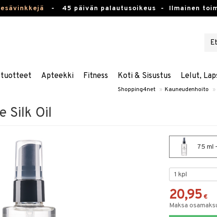
kesävinkkejä
-
45 päivän palautusoikeus -
Ilmainen toim
stuotteet
Apteekki
Fitness
Koti & Sisustus
Lelut, Lap
Shopping4net
»
Kauneudenhoito
»
 Silk Oil
75 ml -
20,95
€
Maksa osamaksul