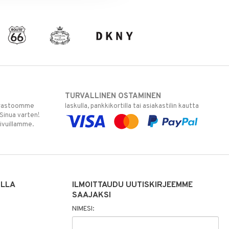
TURVALLINEN OSTAMINEN
varastoomme
laskulla, pankkikortilla tai asiakastilin kautta
 Sinua varten!
sivuillamme.
ILLA
ILMOITTAUDU UUTISKIRJEEMME
SAAJAKSI
NIMESI: