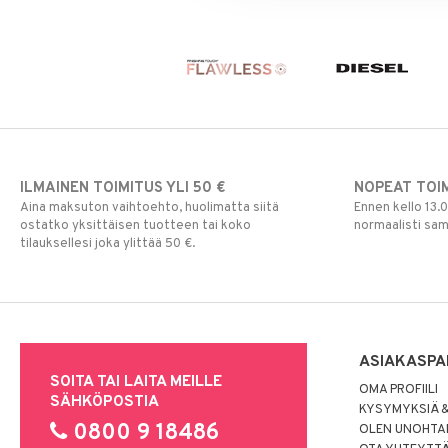
Silmien/Huulten Hoito
Luomiväri
Clinique Happy For Men
Ironhoito
Meikkisiveltmit
Kirkastus
Meikkivoide
Kosteutus & Soujaus
Peitevoide
Parranajo &
Ihonpuhdistus
Pohjustusvoide
Poskipuna
Puuteri
Ripsiväri
ILMAINEN TOIMITUS YLI 50 €
NOPEAT TOI
Silmänrajauskynät
Aina maksuton vaihtoehto, huolimatta siitä
Ennen kello 13.
ostatko yksittäisen tuotteen tai koko
normaalisti sa
tilauksellesi joka ylittää 50 €.
ASIAKASPA
SOITA TAI LAITA MEILLE
OMA PROFIILI
SÄHKÖPOSTIA
KYSYMYKSIÄ &
0800 9 18486
OLEN UNOHTAN