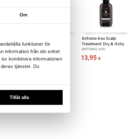
Om
Heat
Antonio Axu Reparing
Antonio Axu Scalp
andahålla funktioner för
ray
Serum Anti Breakage
Treatment Dry & Itchy
ANTONIO AXU
ANTONIO AXU
Scalp
n information från din enhet
13,95
13,95
€
€
 tur kombinera informationen
 deras tjänster. Du
Tillåt alla