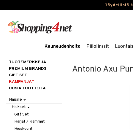
Täydellisiä 
Kauneudenhoito
Piilolinssit
Luontai
TUOTEMERKKEJÄ
Antonio Axu Pure
PREMIUM BRANDS
GIFT SET
KAMPANJAT
UUSIA TUOTTEITA
Naisille
Hiukset
Gift Set
Harjat / Kammat
Hiuskuurit